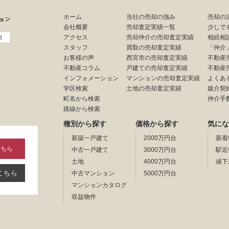
ホーム
当社の売却の強み
売却の
会社概要
売却査定実績一覧
少しで
アクセス
売却仲介の売却査定実績
相続相
用
スタッフ
買取の売却査定実績
「仲介
お客様の声
西宮市の売却査定実績
不動産
不動産コラム
戸建ての売却査定実績
不動産
インフォメーション
マンションの売却査定実績
よくあ
学区検索
土地の売却査定実績
媒介契
町名から検索
仲介手
路線から検索
種別から探す
価格から探す
気にな
新築一戸建て
2000万円台
新着
こちら
中古一戸建て
3000万円台
駅近
土地
4000万円台
値下
こちら
中古マンション
5000万円台
マンションカタログ
収益物件