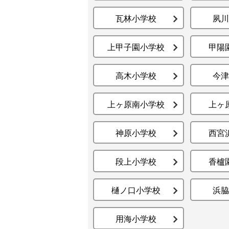
瓦林小学校
夙川
上甲子園小学校
甲陽
高木小学校
今津
上ヶ原南小学校
上ヶ
神原小学校
西宮
段上小学校
香櫨
樋ノ口小学校
浜脇
用海小学校