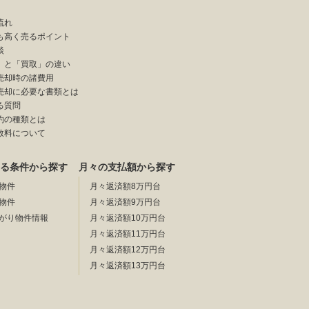
流れ
も高く売るポイント
談
」と「買取」の違い
売却時の諸費用
売却に必要な書類とは
る質問
約の種類とは
数料について
る条件から探す
月々の支払額から探す
物件
月々返済額8万円台
物件
月々返済額9万円台
がり物件情報
月々返済額10万円台
月々返済額11万円台
月々返済額12万円台
月々返済額13万円台