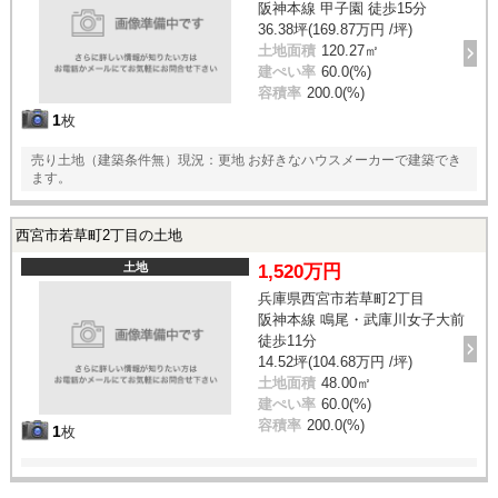
阪神本線 甲子園 徒歩15分
36.38坪(169.87万円 /坪)
土地面積
120.27㎡
建ぺい率
60.0(%)
容積率
200.0(%)
1
枚
売り土地（建築条件無）現況：更地 お好きなハウスメーカーで建築でき
ます。
西宮市若草町2丁目の土地
土地
1,520万円
兵庫県西宮市若草町2丁目
阪神本線 鳴尾・武庫川女子大前
徒歩11分
14.52坪(104.68万円 /坪)
土地面積
48.00㎡
建ぺい率
60.0(%)
容積率
200.0(%)
1
枚