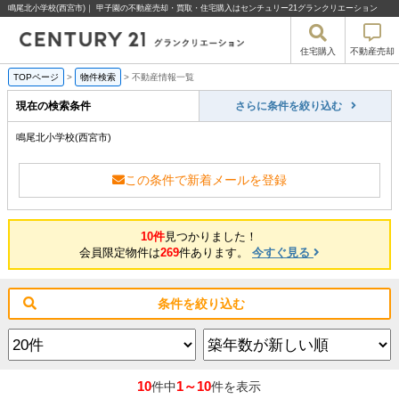
鳴尾北小学校(西宮市)｜ 甲子園の不動産売却・買取・住宅購入はセンチュリー21グランクリエーション
住宅購入
不動産売却
TOPページ
>
物件検索
>
不動産情報一覧
現在の検索条件
さらに条件を絞り込む
鳴尾北小学校(西宮市)
この条件で新着メールを登録
10件
見つかりました！
会員限定物件は
269
件あります。
今すぐ見る
条件を絞り込む
10
1～10
件中
件を表示