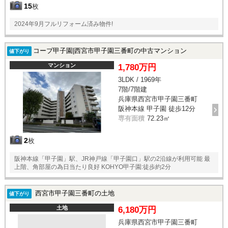
15
枚
2024年9月フルリフォーム済み物件!
コープ甲子園|西宮市甲子園三番町の中古マンション
値下がり
マンション
1,780万円
3LDK / 1969年
7階/7階建
兵庫県西宮市甲子園三番町
阪神本線 甲子園 徒歩12分
専有面積
72.23㎡
2
枚
阪神本線「甲子園」駅、JR神戸線「甲子園口」駅の2沿線が利用可能 最
上階、角部屋の為日当たり良好 KOHYO甲子園:徒歩約2分
西宮市甲子園三番町の土地
値下がり
土地
6,180万円
兵庫県西宮市甲子園三番町