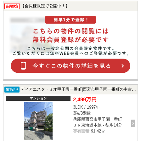
【会員様限定で公開中！】
会員限定
ディアエスタ・ミオ甲子園一番町|西宮市甲子園一番町の中古マンション
値下がり
マンション
2,499万円
3LDK / 1997年
3階/3階建
兵庫県西宮市甲子園一番町
ＪＲ東海道本線 - 徒歩14分
専有面積
91.42㎡