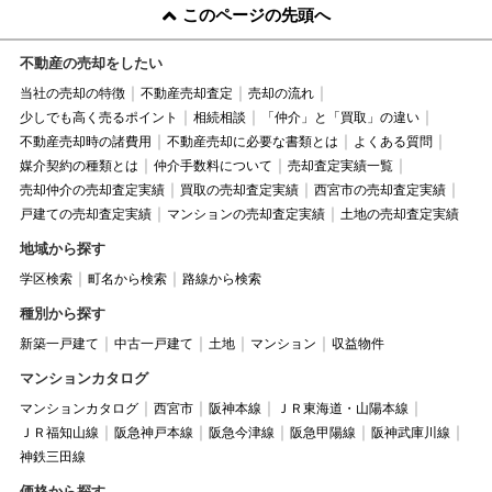
このページの先頭へ
不動産の売却をしたい
当社の売却の特徴
不動産売却査定
売却の流れ
少しでも高く売るポイント
相続相談
「仲介」と「買取」の違い
不動産売却時の諸費用
不動産売却に必要な書類とは
よくある質問
媒介契約の種類とは
仲介手数料について
売却査定実績一覧
売却仲介の売却査定実績
買取の売却査定実績
西宮市の売却査定実績
戸建ての売却査定実績
マンションの売却査定実績
土地の売却査定実績
地域から探す
学区検索
町名から検索
路線から検索
種別から探す
新築一戸建て
中古一戸建て
土地
マンション
収益物件
マンションカタログ
マンションカタログ
西宮市
阪神本線
ＪＲ東海道・山陽本線
ＪＲ福知山線
阪急神戸本線
阪急今津線
阪急甲陽線
阪神武庫川線
神鉄三田線
価格から探す