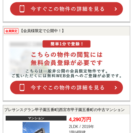
【会員様限定で公開中！】
会員限定
プレサンスグラン甲子園五番町|西宮市甲子園五番町の中古マンション
マンション
4,290万円
2LDK / 2019年
1階/4階建