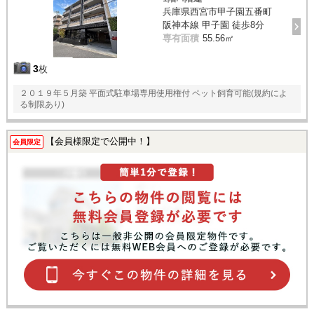
兵庫県西宮市甲子園五番町
阪神本線 甲子園 徒歩8分
専有面積
55.56㎡
3
枚
２０１９年５月築 平面式駐車場専用使用権付 ペット飼育可能(規約によ
る制限あり)
【会員様限定で公開中！】
会員限定