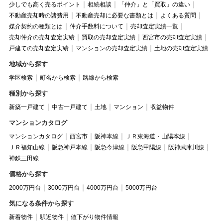
少しでも高く売るポイント
相続相談
「仲介」と「買取」の違い
不動産売却時の諸費用
不動産売却に必要な書類とは
よくある質問
媒介契約の種類とは
仲介手数料について
売却査定実績一覧
売却仲介の売却査定実績
買取の売却査定実績
西宮市の売却査定実績
戸建ての売却査定実績
マンションの売却査定実績
土地の売却査定実績
地域から探す
学区検索
町名から検索
路線から検索
種別から探す
新築一戸建て
中古一戸建て
土地
マンション
収益物件
マンションカタログ
マンションカタログ
西宮市
阪神本線
ＪＲ東海道・山陽本線
ＪＲ福知山線
阪急神戸本線
阪急今津線
阪急甲陽線
阪神武庫川線
神鉄三田線
価格から探す
2000万円台
3000万円台
4000万円台
5000万円台
気になる条件から探す
新着物件
駅近物件
値下がり物件情報