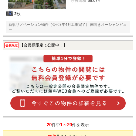
専有面積
86.07㎡
2
枚
新規リノベーション物件（令和8年4月工事完了） 南向きオーシャンビュ
ー
【会員様限定で公開中！】
会員限定
20
1～20
件中
件を表示