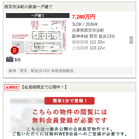
西宮市浜町の新築一戸建て
一戸建て
7,280万円
3LDK / 2026年
兵庫県西宮市浜町
阪神本線 西宮 徒歩13分
建物面積
111.33㎡
土地面積
113.12㎡
1
枚
阪神「西宮」駅徒歩13分 前面道路幅員
【会員様限定で公開中！】
会員限定