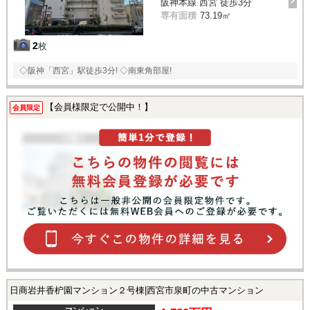
阪神本線 西宮 徒歩3分
専有面積
73.19㎡
2
枚
◇阪神「西宮」駅徒歩3分! ◇南東角部屋!
【会員様限定で公開中！】
会員限定
日商岩井香枦園マンション２号棟|西宮市泉町の中古マンション
マンション