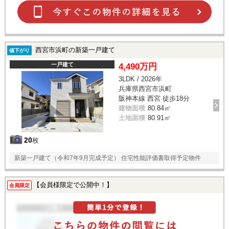
西宮市浜町の新築一戸建て
値下がり
一戸建て
4,490万円
3LDK / 2026年
兵庫県西宮市浜町
阪神本線 西宮 徒歩18分
建物面積
80.84㎡
土地面積
80.91㎡
20
枚
新築一戸建て（令和7年9月完成予定） 住宅性能評価書取得予定物件
【会員様限定で公開中！】
会員限定