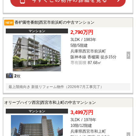
香枦園壱番館|西宮市前浜町の中古マンション
NEW
マンション
2,790万円
3LDK / 1983年
5階/5階建
兵庫県西宮市前浜町
阪神本線 香櫨園 徒歩15分
専有面積
87.68㎡
2
枚
最上階南向き 新規リフォーム物件（2026年7月工事完了）
オリーブハイツ西宮|西宮市和上町の中古マンション
マンション
3,499万円
3LDK / 1978年
10階/12階建
兵庫県西宮市和上町