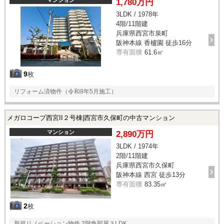
1,780万円
3LDK / 1978年
4階/11階建
兵庫県西宮市泉町
阪神本線 香櫨園 徒歩16分
専有面積
61.6㎡
9
枚
リフォーム済物件（令和8年5月施工）
メガロコープ西宮II２号棟|西宮市久保町の中古マンション
マンション
2,890万円
3LDK / 1974年
2階/11階建
兵庫県西宮市久保町
阪神本線 西宮 徒歩13分
専有面積
83.35㎡
2
枚
新規リノベーション物件 2階角部屋３LDK