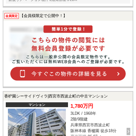
【会員様限定で公開中！】
会員限定
香枦園シーサイドヴィラ|西宮市西波止町の中古マンション
マンション
1,780万円
3LDK / 1968年
2階/9階建
兵庫県西宮市西波止町
阪神本線 香櫨園 徒歩18分