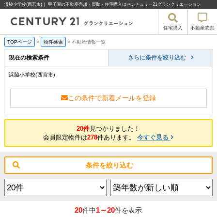
浜脇小学校(西宮市)｜ 甲子園の不動産売却・買取・住宅購入はセンチュリー21グランクリエーション
住宅購入
不動産売却
TOPページ
>
物件検索
>
不動産情報一覧
現在の検索条件
さらに条件を絞り込む
浜脇小学校(西宮市)
この条件で新着メールを登録
20件
見つかりました！
会員限定物件は
278
件あります。
今すぐ見る
条件を絞り込む
20
1～20
件中
件を表示