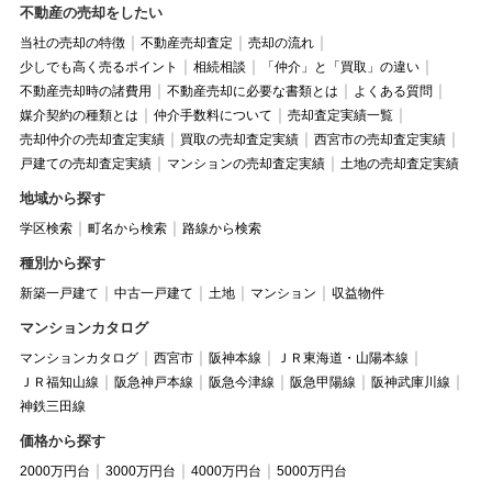
不動産の売却をしたい
当社の売却の特徴
不動産売却査定
売却の流れ
少しでも高く売るポイント
相続相談
「仲介」と「買取」の違い
不動産売却時の諸費用
不動産売却に必要な書類とは
よくある質問
媒介契約の種類とは
仲介手数料について
売却査定実績一覧
売却仲介の売却査定実績
買取の売却査定実績
西宮市の売却査定実績
戸建ての売却査定実績
マンションの売却査定実績
土地の売却査定実績
地域から探す
学区検索
町名から検索
路線から検索
種別から探す
新築一戸建て
中古一戸建て
土地
マンション
収益物件
マンションカタログ
マンションカタログ
西宮市
阪神本線
ＪＲ東海道・山陽本線
ＪＲ福知山線
阪急神戸本線
阪急今津線
阪急甲陽線
阪神武庫川線
神鉄三田線
価格から探す
2000万円台
3000万円台
4000万円台
5000万円台