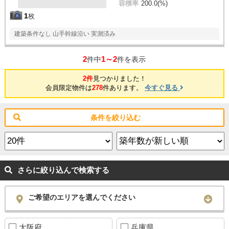
容積率
200.0(%)
1
枚
建築条件なし 山手幹線沿い 実測済み
2
1～2
件中
件を表示
2件
見つかりました！
会員限定物件は
278
件あります。
今すぐ見る
条件を絞り込む
さらに絞り込んで検索する
ご希望のエリアを選んでください
大阪府
兵庫県