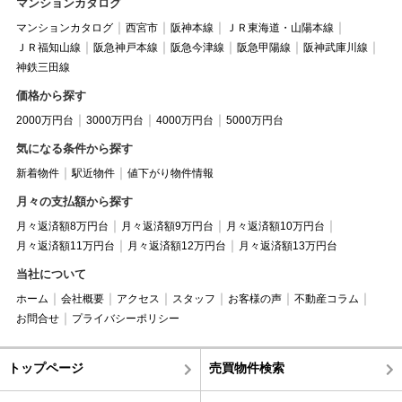
マンションカタログ
マンションカタログ
西宮市
阪神本線
ＪＲ東海道・山陽本線
ＪＲ福知山線
阪急神戸本線
阪急今津線
阪急甲陽線
阪神武庫川線
神鉄三田線
価格から探す
2000万円台
3000万円台
4000万円台
5000万円台
気になる条件から探す
新着物件
駅近物件
値下がり物件情報
月々の支払額から探す
月々返済額8万円台
月々返済額9万円台
月々返済額10万円台
月々返済額11万円台
月々返済額12万円台
月々返済額13万円台
当社について
ホーム
会社概要
アクセス
スタッフ
お客様の声
不動産コラム
お問合せ
プライバシーポリシー
トップページ
売買物件検索