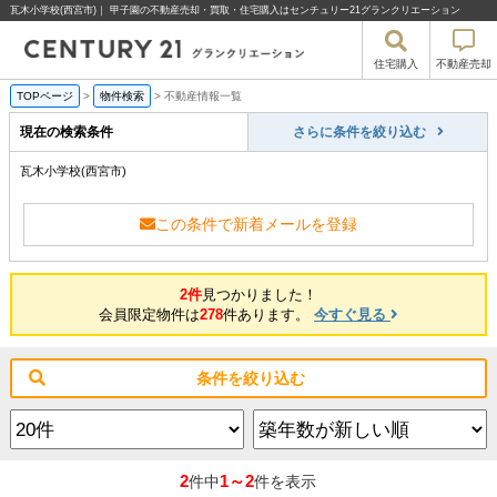
瓦木小学校(西宮市)｜ 甲子園の不動産売却・買取・住宅購入はセンチュリー21グランクリエーション
住宅購入
不動産売却
TOPページ
>
物件検索
>
不動産情報一覧
現在の検索条件
さらに条件を絞り込む
瓦木小学校(西宮市)
この条件で新着メールを登録
2件
見つかりました！
会員限定物件は
278
件あります。
今すぐ見る
条件を絞り込む
2
1～2
件中
件を表示