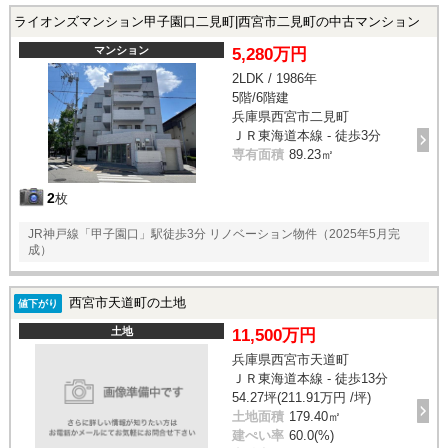
ライオンズマンション甲子園口二見町|西宮市二見町の中古マンション
マンション
5,280万円
2LDK / 1986年
5階/6階建
兵庫県西宮市二見町
ＪＲ東海道本線 - 徒歩3分
専有面積
89.23㎡
2
枚
JR神戸線「甲子園口」駅徒歩3分 リノベーション物件（2025年5月完
成）
西宮市天道町の土地
値下がり
土地
11,500万円
兵庫県西宮市天道町
ＪＲ東海道本線 - 徒歩13分
54.27坪(211.91万円 /坪)
土地面積
179.40㎡
建ぺい率
60.0(%)