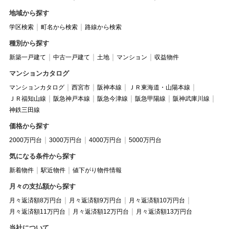
地域から探す
学区検索
町名から検索
路線から検索
種別から探す
新築一戸建て
中古一戸建て
土地
マンション
収益物件
マンションカタログ
マンションカタログ
西宮市
阪神本線
ＪＲ東海道・山陽本線
ＪＲ福知山線
阪急神戸本線
阪急今津線
阪急甲陽線
阪神武庫川線
神鉄三田線
価格から探す
2000万円台
3000万円台
4000万円台
5000万円台
気になる条件から探す
新着物件
駅近物件
値下がり物件情報
月々の支払額から探す
月々返済額8万円台
月々返済額9万円台
月々返済額10万円台
月々返済額11万円台
月々返済額12万円台
月々返済額13万円台
当社について