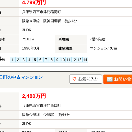
4,799万円
兵庫県西宮市津門稲荷町
地
阪急今津線 阪神国道駅 徒歩4分
3LDK
り
75.01㎡
7階/9階建
面積
所在階
1996年3月
マンション/RC造
月
建物構造
4
枚
口町の中古マンション
2,480万円
兵庫県西宮市津門西口町
地
阪急今津線 今津駅 徒歩8分
3LDK
り