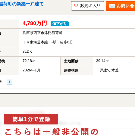
稲荷町の新築一戸建て
4,780万円
値下がり
兵庫県西宮市津門稲荷町
地
ＪＲ東海道本線 -駅 徒歩6分
3LDK
り
72.18㎡
39.14㎡
面積
土地面積
2026年1月
一戸建て/木造
月
建物構造
枚