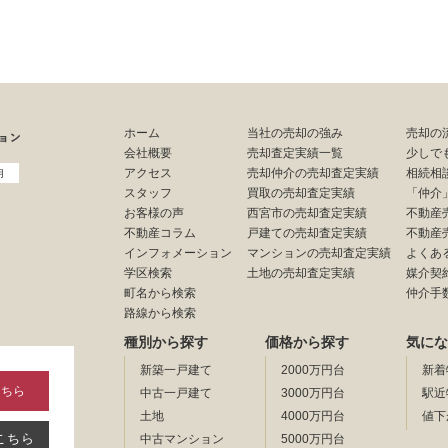
ホーム
当社の売却の強み
売却の
会社概要
売却査定実績一覧
少しで
アクセス
売却仲介の売却査定実績
相続相
用
スタッフ
買取の売却査定実績
「仲介
お客様の声
西宮市の売却査定実績
不動産
不動産コラム
戸建ての売却査定実績
不動産
インフォメーション
マンションの売却査定実績
よくあ
学区検索
土地の売却査定実績
媒介契
町名から検索
仲介手
路線から検索
種別から探す
価格から探す
気にな
新築一戸建て
2000万円台
新着
こちら
中古一戸建て
3000万円台
駅近
土地
4000万円台
値下
こちら
中古マンション
5000万円台