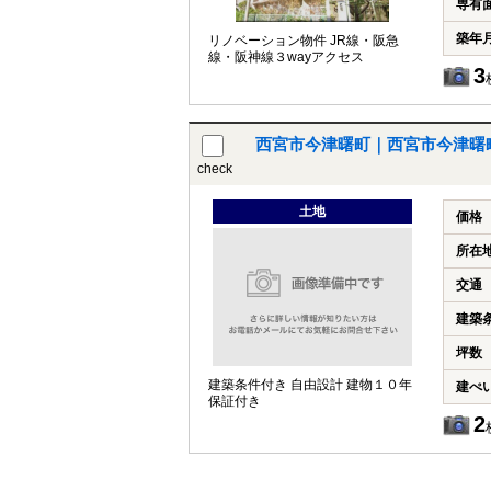
専有
築年
リノベーション物件 JR線・阪急
線・阪神線３wayアクセス
3
西宮市今津曙町｜西宮市今津曙
check
土地
価格
所在
交通
建築
坪数
建築条件付き 自由設計 建物１０年
建ぺ
保証付き
2