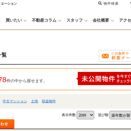
物件検索
リエーション
買いたい
不動産コラム
スタッフ
会社概要
アク
一覧
78
件の中から探せます。
中古マンション
土地
収益物件
表示件数
並び順