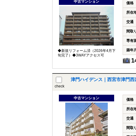
中古マンション
価格
所在
交通
間取
専有
築年
◆新規リフォーム済（2026年4月下
旬完了）◆3WAYアクセス可
1
津門ハイデンス｜西宮市津門西
check
中古マンション
価格
所在
交通
間取