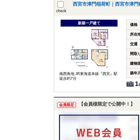
西宮市津門稲荷町｜西宮市津門
check
新築一戸建て
価格
所在
交通
間取
建物
築年
南西角地 JR東海道本線『西宮』駅
徒歩約7分
1
【会員様限定で公開中！】
会員限定