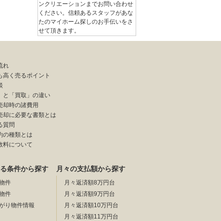
ンクリエーションまでお問い合わせ
ください。信頼あるスタッフがあな
たのマイホーム探しのお手伝いをさ
せて頂きます。
流れ
も高く売るポイント
談
」と「買取」の違い
売却時の諸費用
売却に必要な書類とは
る質問
約の種類とは
数料について
る条件から探す
月々の支払額から探す
物件
月々返済額8万円台
物件
月々返済額9万円台
がり物件情報
月々返済額10万円台
月々返済額11万円台