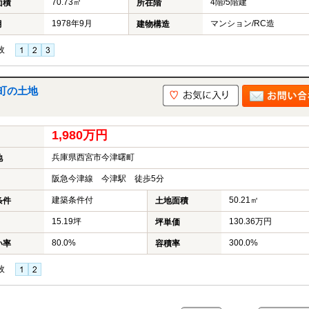
70.73㎡
4階/5階建
面積
所在階
1978年9月
マンション/RC造
月
建物構造
枚
町の土地
1,980万円
兵庫県西宮市今津曙町
地
阪急今津線 今津駅 徒歩5分
建築条件付
50.21㎡
条件
土地面積
15.19坪
130.36万円
坪単価
80.0%
300.0%
い率
容積率
枚