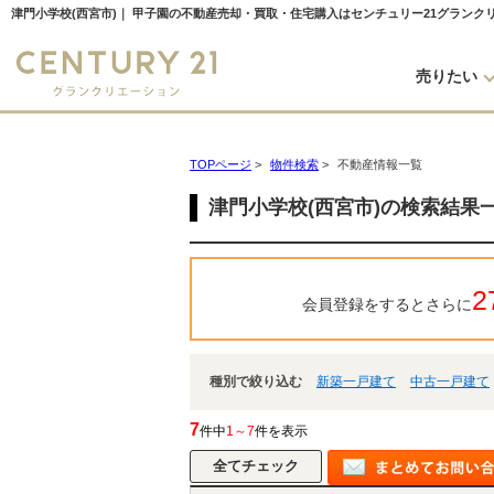
津門小学校(西宮市)｜ 甲子園の不動産売却・買取・住宅購入はセンチュリー21グランク
売りたい
TOPページ
>
物件検索
>
不動産情報一覧
津門小学校(西宮市)の検索結果
2
会員登録をするとさらに
種別で絞り込む
新築一戸建て
中古一戸建て
7
件中
1～7
件を表示