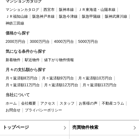
マンションカタログ
マンションカタログ
西宮市
阪神本線
ＪＲ東海道・山陽本線
ＪＲ福知山線
阪急神戸本線
阪急今津線
阪急甲陽線
阪神武庫川線
神鉄三田線
価格から探す
2000万円台
3000万円台
4000万円台
5000万円台
気になる条件から探す
新着物件
駅近物件
値下がり物件情報
月々の支払額から探す
月々返済額8万円台
月々返済額9万円台
月々返済額10万円台
月々返済額11万円台
月々返済額12万円台
月々返済額13万円台
当社について
ホーム
会社概要
アクセス
スタッフ
お客様の声
不動産コラム
お問合せ
プライバシーポリシー
トップページ
売買物件検索