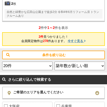
2
枚
自然と緑豊かな広田山公園まで徒歩2分 令和4年6月リフォーム済 トラン
クルームあり
2
1～2
件中
件を表示
2件
見つかりました！
会員限定物件は
278
件あります。
今すぐ見る
条件を絞り込む
さらに絞り込んで検索する
ご希望のエリアを選んでください
大阪府
兵庫県