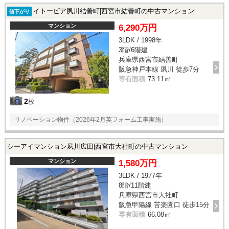
イトーピア夙川結善町|西宮市結善町の中古マンション
値下がり
マンション
6,290万円
3LDK / 1998年
3階/6階建
兵庫県西宮市結善町
阪急神戸本線 夙川 徒歩7分
専有面積
73.11㎡
2
枚
リノベーション物件（2026年2月英フォーム工事実施）
シーアイマンション夙川広田|西宮市大社町の中古マンション
マンション
1,580万円
3LDK / 1977年
8階/11階建
兵庫県西宮市大社町
阪急甲陽線 苦楽園口 徒歩15分
専有面積
66.08㎡