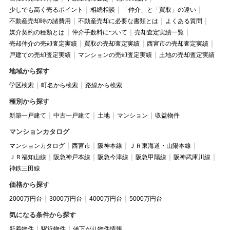
少しでも高く売るポイント
相続相談
「仲介」と「買取」の違い
不動産売却時の諸費用
不動産売却に必要な書類とは
よくある質問
媒介契約の種類とは
仲介手数料について
売却査定実績一覧
売却仲介の売却査定実績
買取の売却査定実績
西宮市の売却査定実績
戸建ての売却査定実績
マンションの売却査定実績
土地の売却査定実績
地域から探す
学区検索
町名から検索
路線から検索
種別から探す
新築一戸建て
中古一戸建て
土地
マンション
収益物件
マンションカタログ
マンションカタログ
西宮市
阪神本線
ＪＲ東海道・山陽本線
ＪＲ福知山線
阪急神戸本線
阪急今津線
阪急甲陽線
阪神武庫川線
神鉄三田線
価格から探す
2000万円台
3000万円台
4000万円台
5000万円台
気になる条件から探す
新着物件
駅近物件
値下がり物件情報