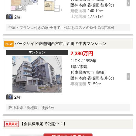
阪神本線 香櫨園 徒歩9分
建物面積
140.19㎡
土地面積
177.71㎡
2
枚
中庭・ブランコ付きの家 子育て世代におススメの条件 2台駐車可
パークサイド香櫨園|西宮市川西町の中古マンション
NEW
マンション
2,380万円
2LDK / 1998年
1階/7階建
兵庫県西宮市川西町
阪神本線 香櫨園 徒歩6分
専有面積
51.59㎡
2
枚
阪神本線「香櫨園』徒歩6分
【会員様限定で公開中！】
会員限定