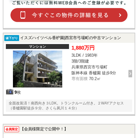
イスズハイツベル香枦園|西宮市弓場町の中古マンション
値下がり
マンション
1,880万円
3LDK / 1983年
3階/3階建
兵庫県西宮市弓場町
阪神本線 香櫨園 徒歩9分
専有面積
70.2㎡
9
枚
全面改装済！南西向き３LDK。トランクルーム付き。２WAYアクセス
（香櫨園駅徒歩９分、さくら夙川１４分）
【会員様限定で公開中！】
会員限定