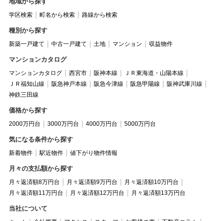
地域から探す
学区検索
町名から検索
路線から検索
種別から探す
新築一戸建て
中古一戸建て
土地
マンション
収益物件
マンションカタログ
マンションカタログ
西宮市
阪神本線
ＪＲ東海道・山陽本線
ＪＲ福知山線
阪急神戸本線
阪急今津線
阪急甲陽線
阪神武庫川線
神鉄三田線
価格から探す
2000万円台
3000万円台
4000万円台
5000万円台
気になる条件から探す
新着物件
駅近物件
値下がり物件情報
月々の支払額から探す
月々返済額8万円台
月々返済額9万円台
月々返済額10万円台
月々返済額11万円台
月々返済額12万円台
月々返済額13万円台
当社について