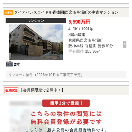
ダイアパレスロイヤル香櫨園|西宮市弓場町の中古マンション
NEW
マンション
5,590万円
4LDK / 1991年
3階/5階建
兵庫県西宮市弓場町
阪神本線 香櫨園 徒歩10分
専有面積
153.96㎡
2
枚
リフォーム物件（2026年10月末工事完了予定）
【会員様限定で公開中！】
会員限定