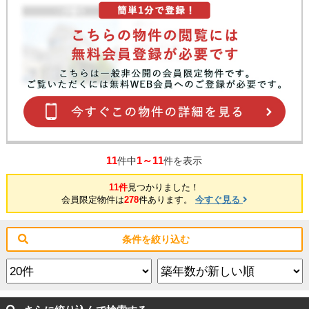
11
1～11
件中
件を表示
11件
見つかりました！
会員限定物件は
278
件あります。
今すぐ見る
条件を絞り込む