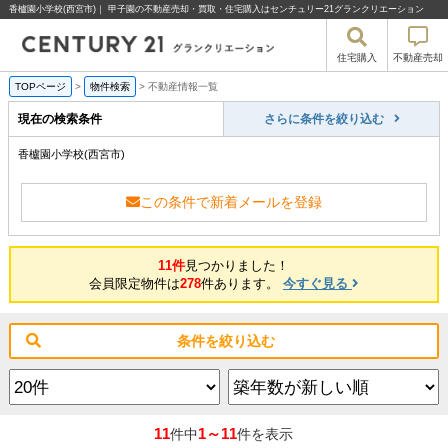
香櫨園小学校(西宮市)｜ 甲子園の不動産売却・買取・住宅購入はセンチュリー21グランクリエーション
住宅購入
不動産売却
TOPページ
>
物件検索
>
不動産情報一覧
現在の検索条件
さらに条件を絞り込む
香櫨園小学校(西宮市)
この条件で新着メールを登録
11件
見つかりました！
会員限定物件は
278
件あります。
今すぐ見る
条件を絞り込む
11
1～11
件中
件を表示