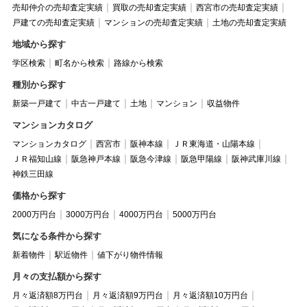
売却仲介の売却査定実績
買取の売却査定実績
西宮市の売却査定実績
戸建ての売却査定実績
マンションの売却査定実績
土地の売却査定実績
地域から探す
学区検索
町名から検索
路線から検索
種別から探す
新築一戸建て
中古一戸建て
土地
マンション
収益物件
マンションカタログ
マンションカタログ
西宮市
阪神本線
ＪＲ東海道・山陽本線
ＪＲ福知山線
阪急神戸本線
阪急今津線
阪急甲陽線
阪神武庫川線
神鉄三田線
価格から探す
2000万円台
3000万円台
4000万円台
5000万円台
気になる条件から探す
新着物件
駅近物件
値下がり物件情報
月々の支払額から探す
月々返済額8万円台
月々返済額9万円台
月々返済額10万円台