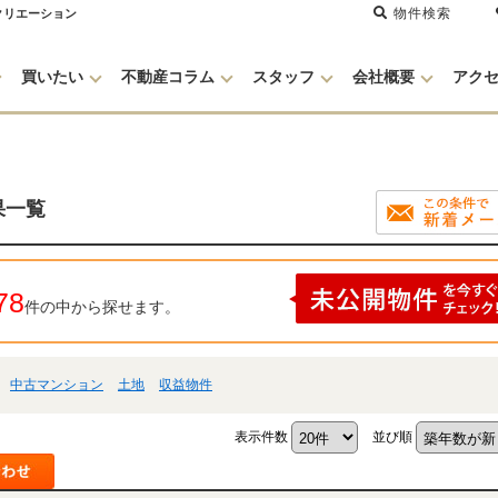
物件検索
クリエーション
買いたい
不動産コラム
スタッフ
会社概要
アク
果一覧
78
件の中から探せます。
中古マンション
土地
収益物件
表示件数
並び順