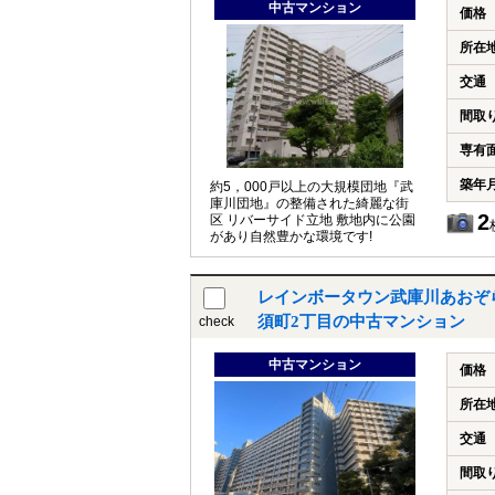
中古マンション
価格
所在
交通
間取
専有
築年
約5，000戸以上の大規模団地『武
庫川団地』の整備された綺麗な街
2
区 リバーサイド立地 敷地内に公園
があり自然豊かな環境です!
レインボータウン武庫川あおぞ
須町2丁目の中古マンション
check
中古マンション
価格
所在
交通
間取