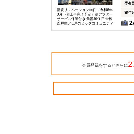
専有
新規リノベーション物件（令和8年
築年
3月下旬工事完了予定）※アフター
サービス保証付き 角部屋住戸 全棟
2
総戸数641戸のビッグコミュニティ
2
会員登録をするとさらに