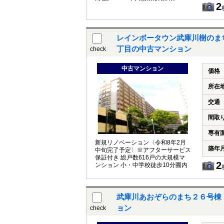
2
レインボータウン武庫川樹のま
丁目の中古マンション
check
中古マンション
価格
所在
交通
間取
専有
新規リノベーション〈令和8年2月
築年
中旬完了予定〉※アフターサービス
保証付き 総戸数616戸の大規模マ
2
ンション 小・中学校徒歩10分圏内
武庫川あおぞらのまち２６号棟
ョン
check