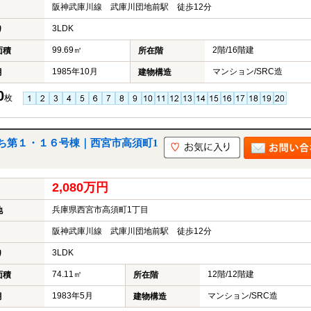
阪神武庫川線 武庫川団地前駅 徒歩12分
3LDK
り
99.69㎡
2階/16階建
面積
所在階
1985年10月
マンション/SRC造
月
建物構造
0
枚
ち第１・１６号棟｜西宮市高須町1
2,080万円
兵庫県西宮市高須町1丁目
地
阪神武庫川線 武庫川団地前駅 徒歩12分
3LDK
り
74.11㎡
12階/12階建
面積
所在階
1983年5月
マンション/SRC造
月
建物構造