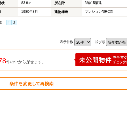
83.9㎡
3階/15階建
面積
所在階
1980年3月
マンション/SRC造
月
建物構造
枚
表示件数
並び順
78
件の中から探せます。