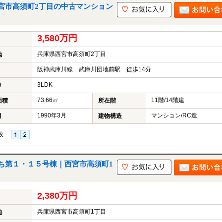
宮市高須町2丁目の中古マンション
3,580万円
兵庫県西宮市高須町2丁目
地
阪神武庫川線 武庫川団地前駅 徒歩14分
3LDK
り
73.66㎡
11階/14階建
面積
所在階
1990年3月
マンション/RC造
月
建物構造
枚
ち第１・１５号棟｜西宮市高須町1
2,380万円
兵庫県西宮市高須町1丁目
地