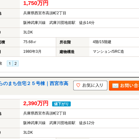
1,750万円
兵庫県西宮市高須町2丁目
地
阪神武庫川線 武庫川団地前駅 徒歩14分
3LDK
り
75.68㎡
4階/15階建
面積
所在階
1980年3月
マンション/SRC造
月
建物構造
枚
らのまち住宅２５号棟｜西宮市高
2,390万円
値下がり
兵庫県西宮市高須町2丁目
地
阪神武庫川線 武庫川団地前駅 徒歩12分
3LDK
り