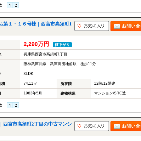
枚
ち第１・１６号棟｜西宮市高須町1
2,290万円
値下がり
兵庫県西宮市高須町1丁目
地
阪神武庫川線 武庫川団地前駅 徒歩11分
3LDK
り
74.11㎡
12階/12階建
面積
所在階
1983年5月
マンション/SRC造
月
建物構造
枚
｜西宮市高須町2丁目の中古マンシ