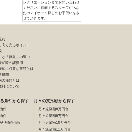
ンクリエーションまでお問い合わせ
ください。信頼あるスタッフがあな
たのマイホーム探しのお手伝いをさ
せて頂きます。
流れ
も高く売るポイント
談
」と「買取」の違い
売却時の諸費用
売却に必要な書類とは
る質問
約の種類とは
数料について
る条件から探す
月々の支払額から探す
物件
月々返済額8万円台
物件
月々返済額9万円台
がり物件情報
月々返済額10万円台
月々返済額11万円台