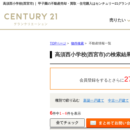
高須西小学校(西宮市)｜ 甲子園の不動産売却・買取・住宅購入はセンチュリー21グラン
売りたい
TOPページ
>
物件検索
>
不動産情報一覧
高須西小学校(西宮市)の検索結
2
会員登録をするとさらに
種別で絞り込む
新築一戸建て
中古一戸建て
6
件中
1～6
件を表示