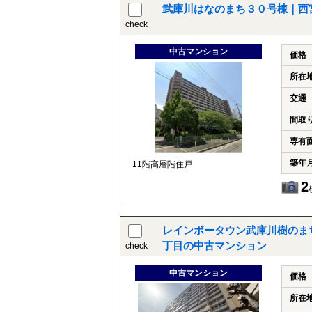
武庫川はなのまち３０号棟｜西
check
中古マンション
価格
所在
交通
間取
専有
築年
11階高層階住戸
2
レインボータウン武庫川樹のま
丁目の中古マンション
check
中古マンション
価格
所在