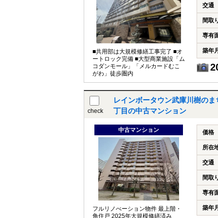
交通
間取
専有
築年
■共用部は大規模修繕工事完了 ■オ
ートロック完備 ■大型商業施設「ム
2
コダンモール」「メルカードむこ
がわ」徒歩圏内
レインボータウン武庫川樹のま
丁目の中古マンション
check
中古マンション
価格
所在
交通
間取
専有
築年
フルリノべーション物件 最上階・
角住戸 2025年大規模修繕済み