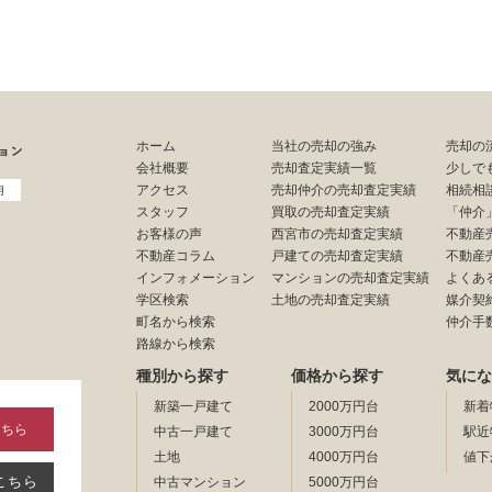
ホーム
当社の売却の強み
売却の
会社概要
売却査定実績一覧
少しで
アクセス
売却仲介の売却査定実績
相続相
用
スタッフ
買取の売却査定実績
「仲介
お客様の声
西宮市の売却査定実績
不動産
不動産コラム
戸建ての売却査定実績
不動産
インフォメーション
マンションの売却査定実績
よくあ
学区検索
土地の売却査定実績
媒介契
町名から検索
仲介手
路線から検索
種別から探す
価格から探す
気にな
新築一戸建て
2000万円台
新着
こちら
中古一戸建て
3000万円台
駅近
土地
4000万円台
値下
こちら
中古マンション
5000万円台