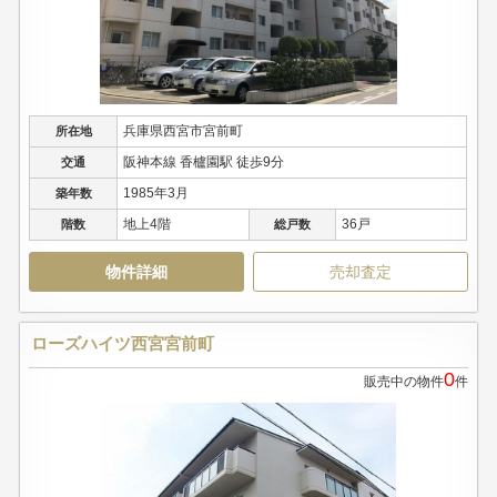
兵庫県西宮市宮前町
所在地
阪神本線 香櫨園駅 徒歩9分
交通
1985年3月
築年数
地上4階
36戸
階数
総戸数
物件詳細
売却査定
ローズハイツ西宮宮前町
0
販売中の物件
件