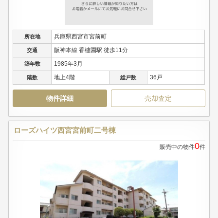
兵庫県西宮市宮前町
所在地
阪神本線 香櫨園駅 徒歩11分
交通
1985年3月
築年数
地上4階
36戸
階数
総戸数
物件詳細
売却査定
ローズハイツ西宮宮前町二号棟
0
販売中の物件
件