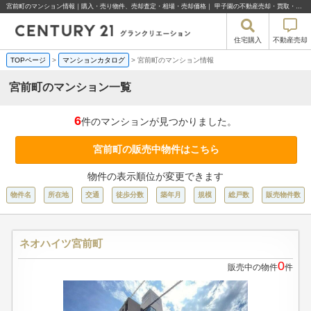
宮前町のマンション情報｜購入・売り物件、売却査定・相場・売却価格｜ 甲子園の不動産売却・買取・住宅購入はセンチュリー21グランクリエーション
住宅購入
不動産売却
TOPページ
>
マンションカタログ
>
宮前町のマンション情報
宮前町のマンション一覧
6
件のマンションが見つかりました。
宮前町の販売中物件はこちら
物件の表示順位が変更できます
物件名
所在地
交通
徒歩分数
築年月
規模
総戸数
販売物件数
ネオハイツ宮前町
0
販売中の物件
件