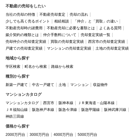
不動産の売却をしたい
当社の売却の特徴
不動産売却査定
売却の流れ
少しでも高く売るポイント
相続相談
「仲介」と「買取」の違い
不動産売却時の諸費用
不動産売却に必要な書類とは
よくある質問
媒介契約の種類とは
仲介手数料について
売却査定実績一覧
売却仲介の売却査定実績
買取の売却査定実績
西宮市の売却査定実績
戸建ての売却査定実績
マンションの売却査定実績
土地の売却査定実績
地域から探す
学区検索
町名から検索
路線から検索
種別から探す
新築一戸建て
中古一戸建て
土地
マンション
収益物件
マンションカタログ
マンションカタログ
西宮市
阪神本線
ＪＲ東海道・山陽本線
ＪＲ福知山線
阪急神戸本線
阪急今津線
阪急甲陽線
阪神武庫川線
神鉄三田線
価格から探す
2000万円台
3000万円台
4000万円台
5000万円台