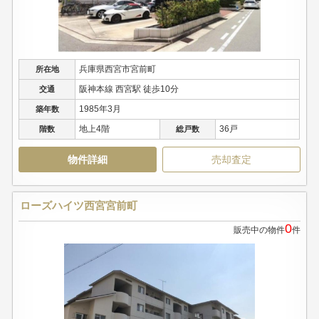
兵庫県西宮市宮前町
所在地
阪神本線 西宮駅 徒歩10分
交通
1985年3月
築年数
地上4階
36戸
階数
総戸数
物件詳細
売却査定
ローズハイツ西宮宮前町
0
販売中の物件
件