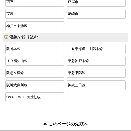
西宮市
芦屋市
宝塚市
尼崎市
神戸市東灘区
沿線で絞り込む
阪神本線
ＪＲ東海道・山陽本線
ＪＲ福知山線
阪急神戸本線
阪急今津線
阪急甲陽線
阪神武庫川線
神鉄三田線
Osaka Metro御堂筋線
このページの先頭へ