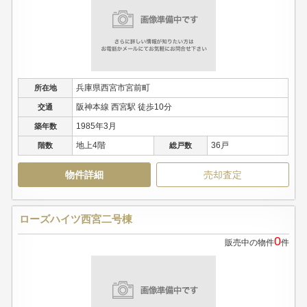
兵庫県西宮市宮前町
所在地
阪神本線 西宮駅 徒歩10分
交通
1985年3月
築年数
地上4階
36戸
階数
総戸数
物件詳細
売却査定
ローズハイツ西宮二号棟
0
販売中の物件
件