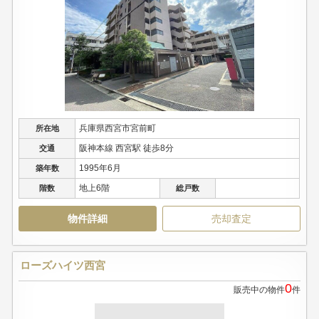
兵庫県西宮市宮前町
所在地
阪神本線 西宮駅 徒歩8分
交通
1995年6月
築年数
地上6階
階数
総戸数
物件詳細
売却査定
ローズハイツ西宮
0
販売中の物件
件