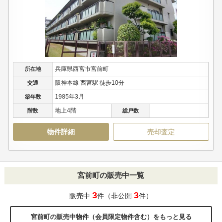
兵庫県西宮市宮前町
所在地
阪神本線 西宮駅 徒歩10分
交通
1985年3月
築年数
地上4階
階数
総戸数
物件詳細
売却査定
宮前町の販売中一覧
3
3
販売中:
件（非公開:
件）
宮前町の販売中物件（会員限定物件含む）をもっと見る