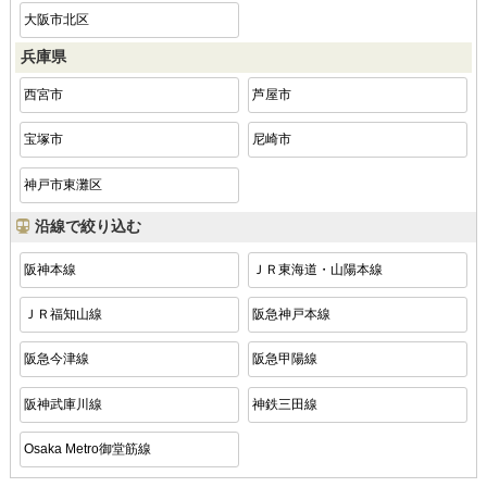
大阪市北区
兵庫県
西宮市
芦屋市
宝塚市
尼崎市
神戸市東灘区
沿線で絞り込む
阪神本線
ＪＲ東海道・山陽本線
ＪＲ福知山線
阪急神戸本線
阪急今津線
阪急甲陽線
阪神武庫川線
神鉄三田線
Osaka Metro御堂筋線