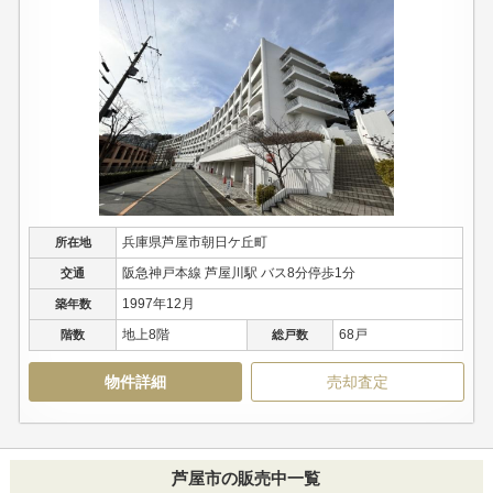
兵庫県芦屋市朝日ケ丘町
所在地
阪急神戸本線 芦屋川駅 バス8分停歩1分
交通
1997年12月
築年数
地上8階
68戸
階数
総戸数
物件詳細
売却査定
芦屋市の販売中一覧