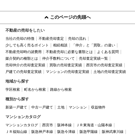
このページの先頭へ
不動産の売却をしたい
当社の売却の特徴
不動産売却査定
売却の流れ
少しでも高く売るポイント
相続相談
「仲介」と「買取」の違い
不動産売却時の諸費用
不動産売却に必要な書類とは
よくある質問
媒介契約の種類とは
仲介手数料について
売却査定実績一覧
売却仲介の売却査定実績
買取の売却査定実績
西宮市の売却査定実績
戸建ての売却査定実績
マンションの売却査定実績
土地の売却査定実績
地域から探す
学区検索
町名から検索
路線から検索
種別から探す
新築一戸建て
中古一戸建て
土地
マンション
収益物件
マンションカタログ
マンションカタログ
西宮市
阪神本線
ＪＲ東海道・山陽本線
ＪＲ福知山線
阪急神戸本線
阪急今津線
阪急甲陽線
阪神武庫川線