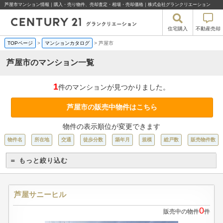
芦屋市マンション情報｜購入・売り物件、売却査定・相場・売却価格｜株式会社グランクリエーション
住宅購入
不動産売却
TOPページ
>
マンションカタログ
>
芦屋市
芦屋市のマンション一覧
1
件のマンションが見つかりました。
芦屋市の販売中物件はこちら
物件の表示順位が変更できます
物件名
所在地
交通
徒歩分数
築年月
規模
総戸数
販売物件数
＝ もっと絞り込む
芦屋サニーヒル
0
販売中の物件
件