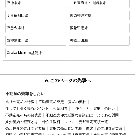
阪神本線
ＪＲ東海道・山陽本線
ＪＲ福知山線
阪急神戸本線
阪急今津線
阪急甲陽線
阪神武庫川線
神鉄三田線
Osaka Metro御堂筋線
このページの先頭へ
不動産の売却をしたい
当社の売却の特徴
不動産売却査定
売却の流れ
少しでも高く売るポイント
相続相談
「仲介」と「買取」の違い
不動産売却時の諸費用
不動産売却に必要な書類とは
よくある質問
媒介契約の種類とは
仲介手数料について
売却査定実績一覧
売却仲介の売却査定実績
買取の売却査定実績
西宮市の売却査定実績