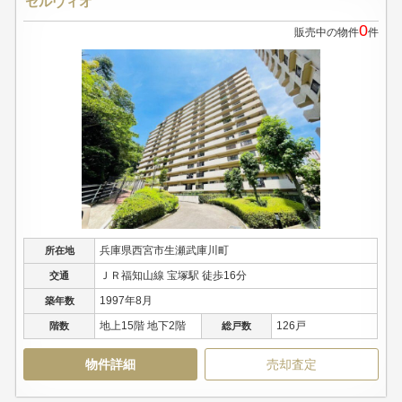
セルヴィオ
0
販売中の物件
件
兵庫県西宮市生瀬武庫川町
所在地
ＪＲ福知山線 宝塚駅 徒歩16分
交通
1997年8月
築年数
地上15階 地下2階
126戸
階数
総戸数
物件詳細
売却査定