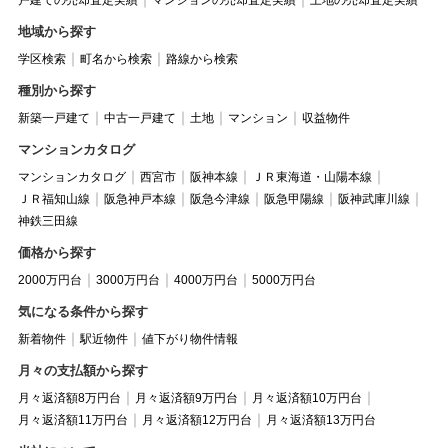
戸建ての売却査定実績
マンションの売却査定実績
土地の売却査定実績
地域から探す
学区検索
町名から検索
路線から検索
種別から探す
新築一戸建て
中古一戸建て
土地
マンション
収益物件
マンションカタログ
マンションカタログ
西宮市
阪神本線
ＪＲ東海道・山陽本線
ＪＲ福知山線
阪急神戸本線
阪急今津線
阪急甲陽線
阪神武庫川線
神鉄三田線
価格から探す
2000万円台
3000万円台
4000万円台
5000万円台
気になる条件から探す
新着物件
駅近物件
値下がり物件情報
月々の支払額から探す
月々返済額8万円台
月々返済額9万円台
月々返済額10万円台
月々返済額11万円台
月々返済額12万円台
月々返済額13万円台