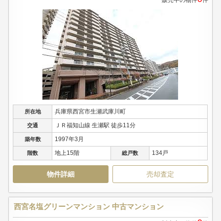
販売中の物件
件
兵庫県西宮市生瀬武庫川町
所在地
ＪＲ福知山線 生瀬駅 徒歩11分
交通
1997年3月
築年数
地上15階
134戸
階数
総戸数
物件詳細
売却査定
西宮名塩グリーンマンション 中古マンション