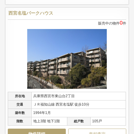
西宮名塩パークハウス
0
販売中の物件
件
兵庫県西宮市東山台2丁目
所在地
ＪＲ福知山線 西宮名塩駅 徒歩10分
交通
1994年1月
築年数
地上3階 地下1階
105戸
階数
総戸数