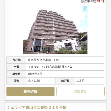
0
販売中の物件
件
兵庫県西宮市名塩1丁目
所在地
ＪＲ福知山線 西宮名塩駅 徒歩6分
交通
1996年8月
築年数
地上11階
116戸
階数
総戸数
物件詳細
売却査定
シェラビア東山台二番街２１０号棟