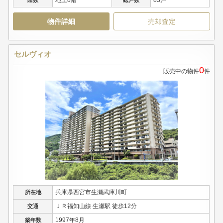
地上8階
83戸
階数
総戸数
物件詳細
売却査定
セルヴィオ
0
販売中の物件
件
兵庫県西宮市生瀬武庫川町
所在地
ＪＲ福知山線 生瀬駅 徒歩12分
交通
1997年8月
築年数