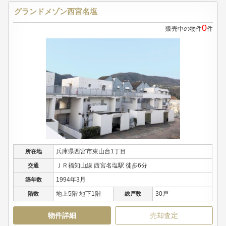
グランドメゾン西宮名塩
0
販売中の物件
件
兵庫県西宮市東山台1丁目
所在地
ＪＲ福知山線 西宮名塩駅 徒歩6分
交通
1994年3月
築年数
地上5階 地下1階
30戸
階数
総戸数
物件詳細
売却査定