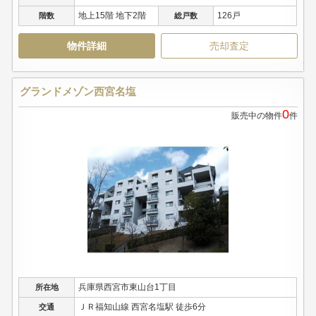
地上15階 地下2階
126戸
階数
総戸数
物件詳細
売却査定
グランドメゾン西宮名塩
0
販売中の物件
件
兵庫県西宮市東山台1丁目
所在地
ＪＲ福知山線 西宮名塩駅 徒歩6分
交通