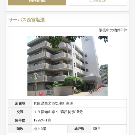
物件詳細
売却査定
サーパス西宮塩瀬
0
販売中の物件
件
兵庫県西宮市塩瀬町生瀬
所在地
ＪＲ福知山線 生瀬駅 徒歩15分
交通
1992年1月
築年数
地上5階
39戸
階数
総戸数