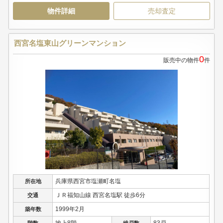
物件詳細
売却査定
西宮名塩東山グリーンマンション
0
販売中の物件
件
兵庫県西宮市塩瀬町名塩
所在地
ＪＲ福知山線 西宮名塩駅 徒歩6分
交通
1999年2月
築年数