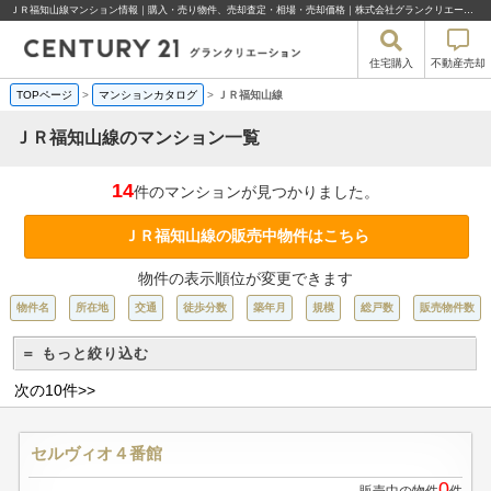
ＪＲ福知山線マンション情報｜購入・売り物件、売却査定・相場・売却価格｜株式会社グランクリエーション
住宅購入
不動産売却
TOPページ
>
マンションカタログ
>
ＪＲ福知山線
ＪＲ福知山線のマンション一覧
14
件のマンションが見つかりました。
ＪＲ福知山線の販売中物件はこちら
物件の表示順位が変更できます
物件名
所在地
交通
徒歩分数
築年月
規模
総戸数
販売物件数
＝ もっと絞り込む
次の10件>>
セルヴィオ４番館
0