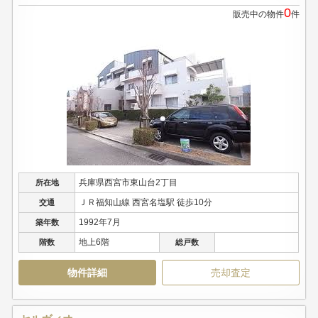
0
販売中の物件
件
兵庫県西宮市東山台2丁目
所在地
ＪＲ福知山線 西宮名塩駅 徒歩10分
交通
1992年7月
築年数
地上6階
階数
総戸数
物件詳細
売却査定