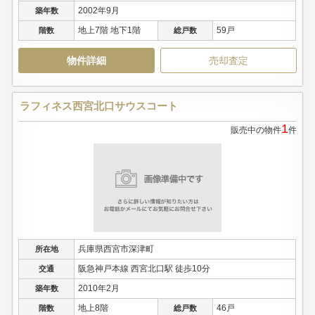
2002年9月
築年数
地上7階 地下1階
59戸
階数
総戸数
物件詳細
売却査定
ラフィネス西宮北口サウスコート
1
販売中の物件
件
兵庫県西宮市深津町
所在地
阪急神戸本線 西宮北口駅 徒歩10分
交通
2010年2月
築年数
地上8階
46戸
階数
総戸数