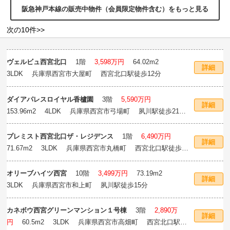
阪急神戸本線の販売中物件（会員限定物件含む）をもっと見る
次の10件>>
ヴェルビュ西宮北口
1階
3,598万円
64.02m
2
詳細
3LDK 兵庫県西宮市大屋町 西宮北口駅徒歩12分
ダイアパレスロイヤル香櫨園
3階
5,590万円
詳細
153.96m
2
4LDK 兵庫県西宮市弓場町 夙川駅徒歩21
分
プレミスト西宮北口ザ・レジデンス
1階
6,490万円
詳細
71.67m
2
3LDK 兵庫県西宮市丸橋町 西宮北口駅徒歩10
分
オリーブハイツ西宮
10階
3,499万円
73.19m
2
詳細
3LDK 兵庫県西宮市和上町 夙川駅徒歩15分
カネボウ西宮グリーンマンション１号棟
3階
2,890万
詳細
円
60.5m
2
3LDK 兵庫県西宮市高畑町 西宮北口駅徒