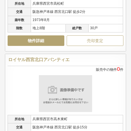
兵庫県西宮市高松町
所在地
阪急神戸本線 西宮北口駅 徒歩2分
交通
1973年8月
築年数
地上8階
30戸
階数
総戸数
物件詳細
売却査定
ロイヤル西宮北口アバンティエ
0
販売中の物件
件
兵庫県西宮市高木東町
所在地
阪急神戸本線 西宮北口駅 徒歩15分
交通