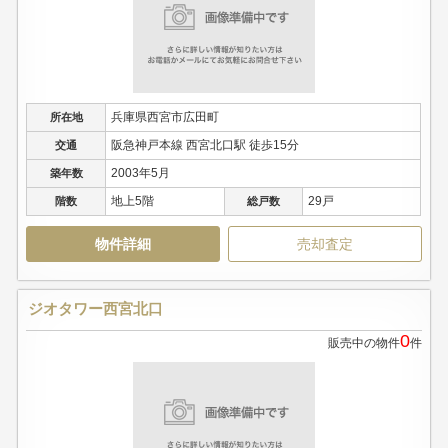
兵庫県西宮市広田町
所在地
阪急神戸本線 西宮北口駅 徒歩15分
交通
2003年5月
築年数
地上5階
29戸
階数
総戸数
物件詳細
売却査定
ジオタワー西宮北口
0
販売中の物件
件