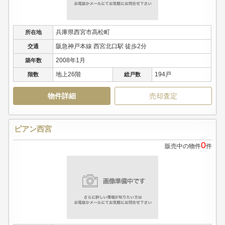
兵庫県西宮市高松町
所在地
阪急神戸本線 西宮北口駅 徒歩2分
交通
2008年1月
築年数
地上26階
194戸
階数
総戸数
物件詳細
売却査定
ピアン西宮
0
販売中の物件
件