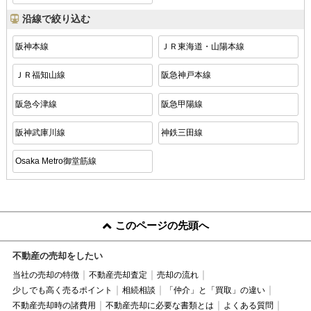
沿線で絞り込む
阪神本線
ＪＲ東海道・山陽本線
ＪＲ福知山線
阪急神戸本線
阪急今津線
阪急甲陽線
阪神武庫川線
神鉄三田線
Osaka Metro御堂筋線
このページの先頭へ
不動産の売却をしたい
当社の売却の特徴
不動産売却査定
売却の流れ
少しでも高く売るポイント
相続相談
「仲介」と「買取」の違い
不動産売却時の諸費用
不動産売却に必要な書類とは
よくある質問