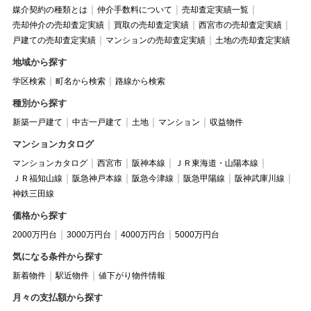
媒介契約の種類とは
仲介手数料について
売却査定実績一覧
売却仲介の売却査定実績
買取の売却査定実績
西宮市の売却査定実績
戸建ての売却査定実績
マンションの売却査定実績
土地の売却査定実績
地域から探す
学区検索
町名から検索
路線から検索
種別から探す
新築一戸建て
中古一戸建て
土地
マンション
収益物件
マンションカタログ
マンションカタログ
西宮市
阪神本線
ＪＲ東海道・山陽本線
ＪＲ福知山線
阪急神戸本線
阪急今津線
阪急甲陽線
阪神武庫川線
神鉄三田線
価格から探す
2000万円台
3000万円台
4000万円台
5000万円台
気になる条件から探す
新着物件
駅近物件
値下がり物件情報
月々の支払額から探す