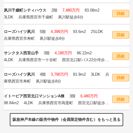
歩11分
夙川千歳町シティハウス
2階
7,480万円
83.08m
2
詳細
3LDK 兵庫県西宮市千歳町 夙川駅徒歩6分
ローズハイツ夙川
5階
4,399万円
93.6m
2
2SLDK
詳細
兵庫県西宮市寿町 夙川駅徒歩8分
サンクタス西宮山手
3階
4,180万円
86.22m
2
詳細
4LDK 兵庫県西宮市一ケ谷町 西宮北口駅バス22分停歩5
分
ローズハイツ夙川
4階
3,790万円
81.9m
2
3LDK 兵
詳細
庫県西宮市寿町 夙川駅徒歩8分
イトーピア西宮北口マンションA棟
3階
6,480万円
詳細
98.84m
2
4LDK 兵庫県西宮市両度町 西宮北口駅徒歩7
分
阪急神戸本線の販売中物件（会員限定物件含む）をもっと見る