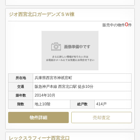
ジオ西宮北口ガーデンズＳＷ棟
0
販売中の物件
件
兵庫県西宮市神祇官町
所在地
阪急神戸本線 西宮北口駅 徒歩10分
交通
2014年10月
築年数
地上10階
414戸
階数
総戸数
物件詳細
売却査定
レックスラフィーナ西宮北口