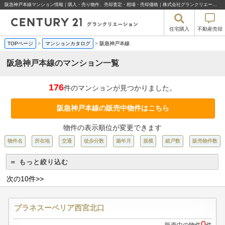
阪急神戸本線マンション情報｜購入・売り物件、売却査定・相場・売却価格｜株式会社グランクリエーション
住宅購入
不動産売却
TOPページ
>
マンションカタログ
>
阪急神戸本線
阪急神戸本線のマンション一覧
176
件のマンションが見つかりました。
阪急神戸本線の販売中物件はこちら
物件の表示順位が変更できます
物件名
所在地
交通
徒歩分数
築年月
規模
総戸数
販売物件数
＝ もっと絞り込む
次の10件>>
プラネスーペリア西宮北口
0