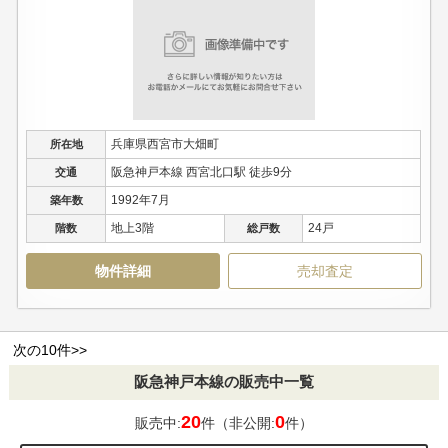
兵庫県西宮市大畑町
所在地
阪急神戸本線 西宮北口駅 徒歩9分
交通
1992年7月
築年数
地上3階
24戸
階数
総戸数
物件詳細
売却査定
次の10件>>
阪急神戸本線の販売中一覧
20
0
販売中:
件（非公開:
件）