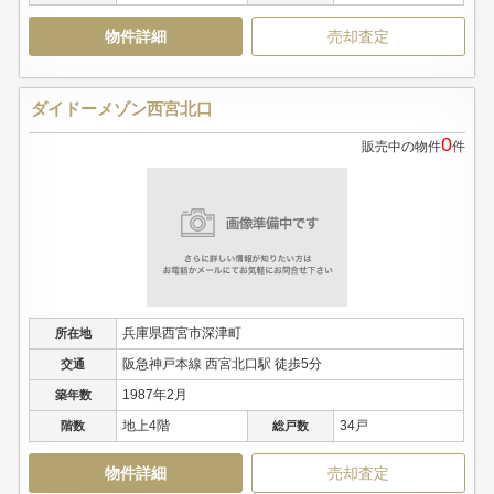
物件詳細
売却査定
ダイドーメゾン西宮北口
0
販売中の物件
件
兵庫県西宮市深津町
所在地
阪急神戸本線 西宮北口駅 徒歩5分
交通
1987年2月
築年数
地上4階
34戸
階数
総戸数
物件詳細
売却査定