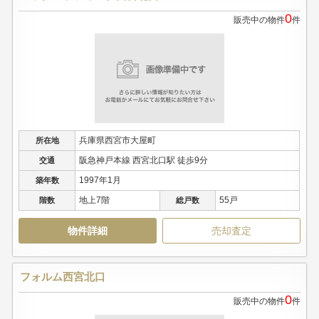
0
販売中の物件
件
兵庫県西宮市大屋町
所在地
阪急神戸本線 西宮北口駅 徒歩9分
交通
1997年1月
築年数
地上7階
55戸
階数
総戸数
物件詳細
売却査定
フォルム西宮北口
0
販売中の物件
件