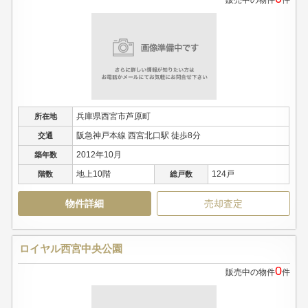
販売中の物件
件
兵庫県西宮市芦原町
所在地
阪急神戸本線 西宮北口駅 徒歩8分
交通
2012年10月
築年数
地上10階
124戸
階数
総戸数
物件詳細
売却査定
ロイヤル西宮中央公園
0
販売中の物件
件