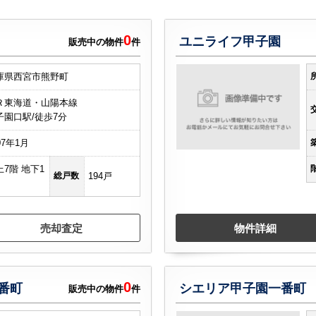
0
ユニライフ甲子園
販売中の物件
件
庫県西宮市熊野町
Ｒ東海道・山陽本線
子園口駅/徒歩7分
07年1月
上7階 地下1
総戸数
194戸
売却査定
物件詳細
0
番町
シエリア甲子園一番町
販売中の物件
件