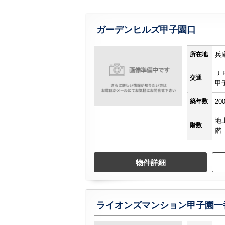
ガーデンヒルズ甲子園口
所在地
兵
Ｊ
交通
甲
築年数
20
地
階数
階
物件詳細
ライオンズマンション甲子園一