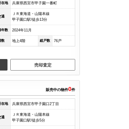
所在地
兵庫県西宮市甲子園一番町
ＪＲ東海道・山陽本線
交通
甲子園口駅/徒歩13分
築年数
2024年11月
階数
地上4階
総戸数
76戸
売却査定
0
販売中の物件
件
所在地
兵庫県西宮市甲子園口2丁目
ＪＲ東海道・山陽本線
交通
甲子園口駅/徒歩5分