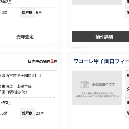
97年2月
上3階
総戸数
6戸
売却査定
物件詳細
1
ワコーレ甲子園口フィ
販売中の物件
件
庫県西宮市甲子園口3丁目
Ｒ東海道・山陽本線
子園口駅/徒歩9分
97年3月
上5階
総戸数
23戸