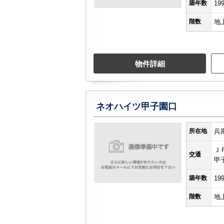
築年数
19
階数
地
物件詳細
ネオハイツ甲子園口
所在地
兵
Ｊ
交通
甲
築年数
19
階数
地