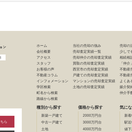
ホーム
当社の売却の強み
売却の
会社概要
売却査定実績一覧
少しで
アクセス
売却仲介の売却査定実績
相続相
用
スタッフ
買取の売却査定実績
「仲介
お客様の声
西宮市の売却査定実績
不動産
不動産コラム
戸建ての売却査定実績
不動産
インフォメーション
マンションの売却査定実績
よくあ
学区検索
土地の売却査定実績
媒介契
町名から検索
仲介手
路線から検索
種別から探す
価格から探す
気にな
新築一戸建て
2000万円台
新着
こちら
中古一戸建て
3000万円台
駅近
土地
4000万円台
値下