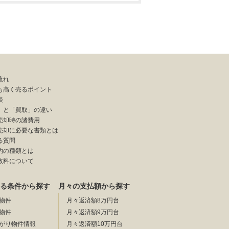
流れ
も高く売るポイント
談
」と「買取」の違い
売却時の諸費用
売却に必要な書類とは
る質問
約の種類とは
数料について
る条件から探す
月々の支払額から探す
物件
月々返済額8万円台
物件
月々返済額9万円台
がり物件情報
月々返済額10万円台