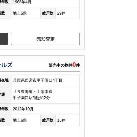
築年数
1968年4月
階数
地上5階
総戸数
29戸
売却査定
0
ールズ
販売中の物件
件
所在地
兵庫県西宮市甲子園口4丁目
ＪＲ東海道・山陽本線
交通
甲子園口駅/徒歩12分
築年数
2012年10月
階数
地上6階
総戸数
15戸