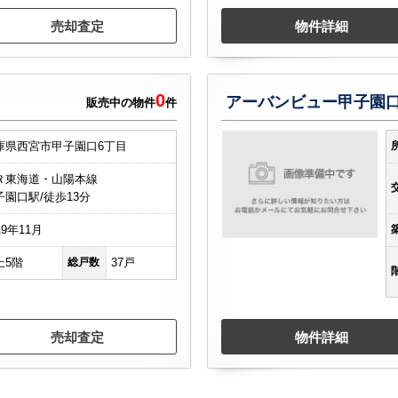
売却査定
物件詳細
0
アーバンビュー甲子園
販売中の物件
件
庫県西宮市甲子園口6丁目
Ｒ東海道・山陽本線
子園口駅/徒歩13分
19年11月
上5階
総戸数
37戸
売却査定
物件詳細