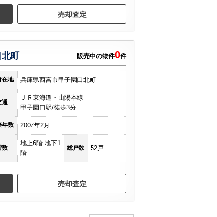
売却査定
0
口北町
販売中の物件
件
所在地
兵庫県西宮市甲子園口北町
ＪＲ東海道・山陽本線
交通
甲子園口駅/徒歩3分
築年数
2007年2月
地上6階 地下1
階数
総戸数
52戸
階
売却査定