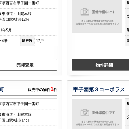
庫県西宮市甲子園一番町
Ｒ東海道・山陽本線
子園口駅/徒歩12分
91年5月
上4階
総戸数
17戸
売却査定
物件詳細
1
町
甲子園第３コーポラス
販売中の物件
件
庫県西宮市甲子園一番町
Ｒ東海道・山陽本線
子園口駅/徒歩14分