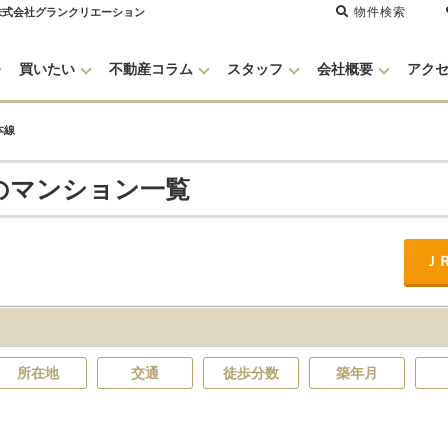
物件検索
株式会社グランクリエーション
買いたい
不動産コラム
スタッフ
会社概要
アク
本線
のマンション一覧
Ｊ
所在地
交通
徒歩分数
築年月