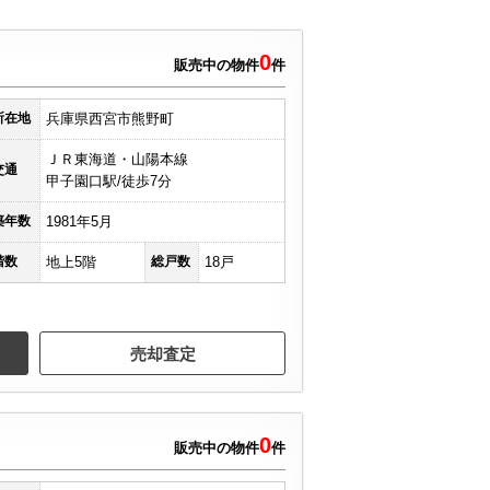
0
販売中の物件
件
所在地
兵庫県西宮市熊野町
ＪＲ東海道・山陽本線
交通
甲子園口駅/徒歩7分
築年数
1981年5月
階数
地上5階
総戸数
18戸
売却査定
0
販売中の物件
件