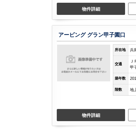
物件詳細
アービング グラン甲子園口
所在地
兵
Ｊ
交通
甲
築年数
20
階数
地
物件詳細