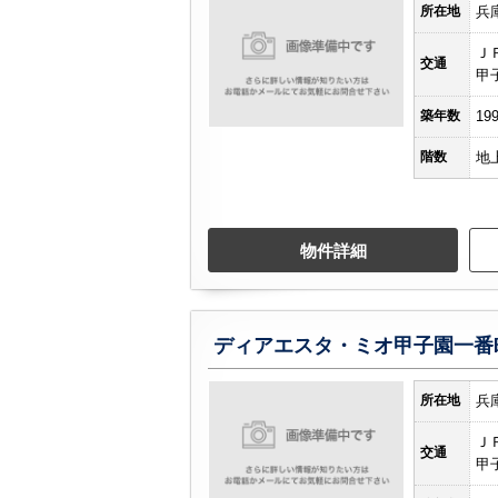
所在地
兵
Ｊ
交通
甲
築年数
19
階数
地
物件詳細
ディアエスタ・ミオ甲子園一番
所在地
兵
Ｊ
交通
甲