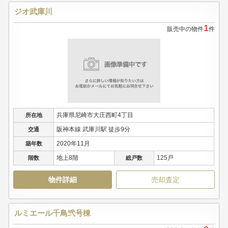
ジオ武庫川
1
販売中の物件
件
兵庫県尼崎市大庄西町4丁目
所在地
阪神本線 武庫川駅 徒歩9分
交通
2020年11月
築年数
地上8階
125戸
階数
総戸数
物件詳細
売却査定
ルミエール千鳥弐号棟