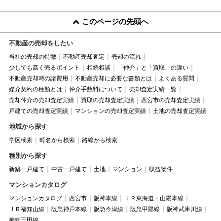
このページの先頭へ
不動産の売却をしたい
当社の売却の特徴
不動産売却査定
売却の流れ
少しでも高く売るポイント
相続相談
「仲介」と「買取」の違い
不動産売却時の諸費用
不動産売却に必要な書類とは
よくある質問
媒介契約の種類とは
仲介手数料について
売却査定実績一覧
売却仲介の売却査定実績
買取の売却査定実績
西宮市の売却査定実績
戸建ての売却査定実績
マンションの売却査定実績
土地の売却査定実績
地域から探す
学区検索
町名から検索
路線から検索
種別から探す
新築一戸建て
中古一戸建て
土地
マンション
収益物件
マンションカタログ
マンションカタログ
西宮市
阪神本線
ＪＲ東海道・山陽本線
ＪＲ福知山線
阪急神戸本線
阪急今津線
阪急甲陽線
阪神武庫川線
神鉄三田線