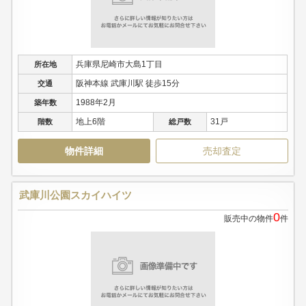
兵庫県尼崎市大島1丁目
所在地
阪神本線 武庫川駅 徒歩15分
交通
1988年2月
築年数
地上6階
31戸
階数
総戸数
物件詳細
売却査定
武庫川公園スカイハイツ
0
販売中の物件
件