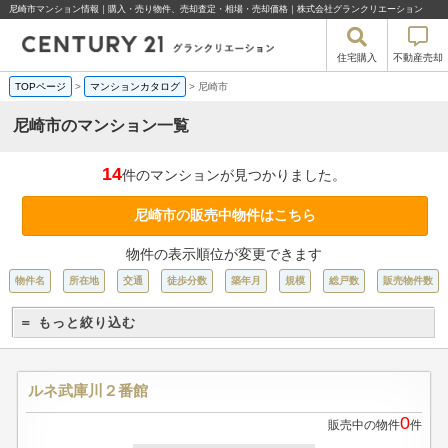
尼崎市マンション情報｜購入・売り物件、売却査定・相場・売却価格｜株式会社グランクリエーション
住宅購入
不動産売却
TOPページ
>
マンションカタログ
>
尼崎市
尼崎市のマンション一覧
14
件のマンションが見つかりました。
尼崎市の販売中物件はこちら
物件の表示順位が変更できます
物件名
所在地
交通
徒歩分数
築年月
規模
総戸数
販売物件数
＝ もっと絞り込む
ルネ武庫川２番館
0
販売中の物件
件