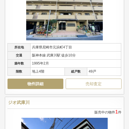
兵庫県尼崎市元浜町4丁目
所在地
阪神本線 武庫川駅 徒歩10分
交通
1995年2月
築年数
地上4階
49戸
階数
総戸数
物件詳細
売却査定
ジオ武庫川
1
販売中の物件
件