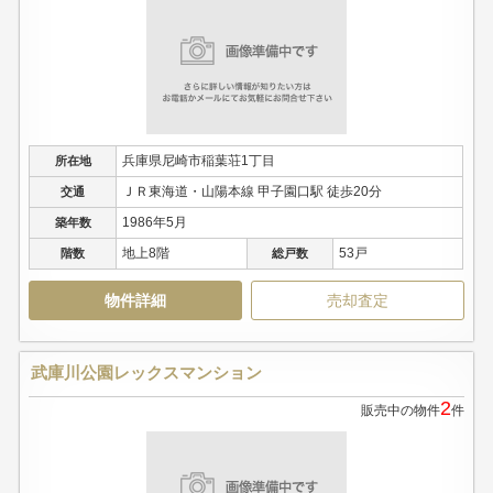
兵庫県尼崎市稲葉荘1丁目
所在地
ＪＲ東海道・山陽本線 甲子園口駅 徒歩20分
交通
1986年5月
築年数
地上8階
53戸
階数
総戸数
物件詳細
売却査定
武庫川公園レックスマンション
2
販売中の物件
件