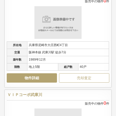
0
販売中の物件
件
兵庫県尼崎市大庄西町4丁目
所在地
阪神本線 武庫川駅 徒歩7分
交通
1989年12月
築年数
地上5階
40戸
階数
総戸数
物件詳細
売却査定
ＶＩＰコーポ武庫川
0
販売中の物件
件