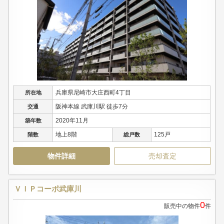
兵庫県尼崎市大庄西町4丁目
所在地
阪神本線 武庫川駅 徒歩7分
交通
2020年11月
築年数
地上8階
125戸
階数
総戸数
物件詳細
売却査定
ＶＩＰコーポ武庫川
0
販売中の物件
件