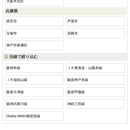
大阪市北区
兵庫県
西宮市
芦屋市
宝塚市
尼崎市
神戸市東灘区
沿線で絞り込む
阪神本線
ＪＲ東海道・山陽本線
ＪＲ福知山線
阪急神戸本線
阪急今津線
阪急甲陽線
阪神武庫川線
神鉄三田線
Osaka Metro御堂筋線