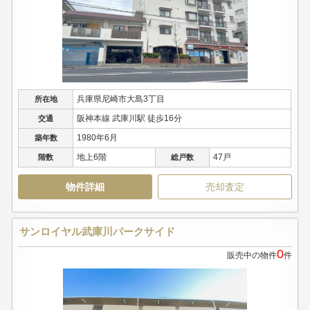
兵庫県尼崎市大島3丁目
所在地
阪神本線 武庫川駅 徒歩16分
交通
1980年6月
築年数
地上6階
47戸
階数
総戸数
物件詳細
売却査定
サンロイヤル武庫川パークサイド
0
販売中の物件
件