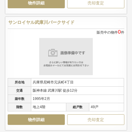
物件詳細
売却査定
サンロイヤル武庫川パークサイド
0
販売中の物件
件
兵庫県尼崎市元浜町4丁目
所在地
阪神本線 武庫川駅 徒歩12分
交通
1995年2月
築年数
地上4階
49戸
階数
総戸数
物件詳細
売却査定