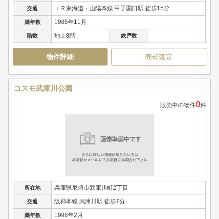
ＪＲ東海道・山陽本線 甲子園口駅 徒歩15分
交通
1985年11月
築年数
地上8階
階数
総戸数
物件詳細
売却査定
コスモ武庫川公園
0
販売中の物件
件
兵庫県尼崎市武庫川町2丁目
所在地
阪神本線 武庫川駅 徒歩7分
交通
1998年2月
築年数