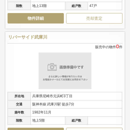
地上13階
47戸
階数
総戸数
物件詳細
売却査定
リバーサイド武庫川
0
販売中の物件
件
兵庫県尼崎市元浜町3丁目
所在地
阪神本線 武庫川駅 徒歩7分
交通
1982年11月
築年数
地上5階
階数
総戸数