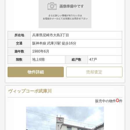
兵庫県尼崎市大島3丁目
所在地
阪神本線 武庫川駅 徒歩16分
交通
1980年6月
築年数
地上6階
47戸
階数
総戸数
物件詳細
売却査定
ヴィップコーポ武庫川
0
販売中の物件
件