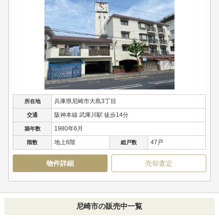
兵庫県尼崎市大島3丁目
所在地
阪神本線 武庫川駅 徒歩14分
交通
1980年6月
築年数
地上6階
47戸
階数
総戸数
物件詳細
売却査定
尼崎市の販売中一覧