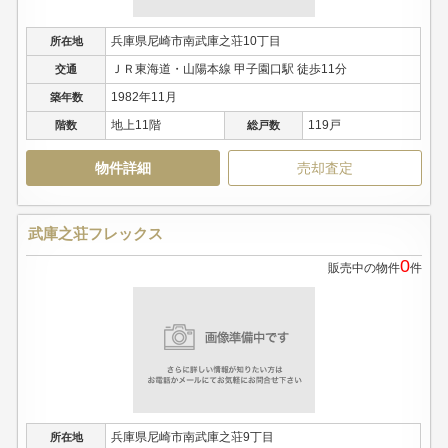
兵庫県尼崎市南武庫之荘10丁目
所在地
ＪＲ東海道・山陽本線 甲子園口駅 徒歩11分
交通
1982年11月
築年数
地上11階
119戸
階数
総戸数
物件詳細
売却査定
武庫之荘フレックス
0
販売中の物件
件
兵庫県尼崎市南武庫之荘9丁目
所在地