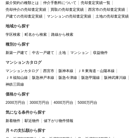
媒介契約の種類とは
仲介手数料について
売却査定実績一覧
売却仲介の売却査定実績
買取の売却査定実績
西宮市の売却査定実績
戸建ての売却査定実績
マンションの売却査定実績
土地の売却査定実績
地域から探す
学区検索
町名から検索
路線から検索
種別から探す
新築一戸建て
中古一戸建て
土地
マンション
収益物件
マンションカタログ
マンションカタログ
西宮市
阪神本線
ＪＲ東海道・山陽本線
ＪＲ福知山線
阪急神戸本線
阪急今津線
阪急甲陽線
阪神武庫川線
神鉄三田線
価格から探す
2000万円台
3000万円台
4000万円台
5000万円台
気になる条件から探す
新着物件
駅近物件
値下がり物件情報
月々の支払額から探す