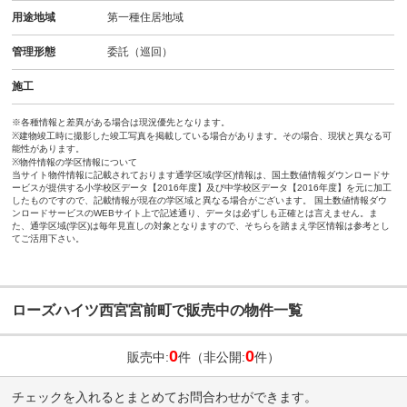
用途地域
第一種住居地域
管理形態
委託（巡回）
施工
※各種情報と差異がある場合は現況優先となります。
※建物竣工時に撮影した竣工写真を掲載している場合があります。その場合、現状と異なる可
能性があります。
※物件情報の学区情報について
当サイト物件情報に記載されております通学区域(学区)情報は、国土数値情報ダウンロードサ
ービスが提供する小学校区データ【2016年度】及び中学校区データ【2016年度】を元に加工
したものですので、記載情報が現在の学区域と異なる場合がございます。 国土数値情報ダウ
ンロードサービスのWEBサイト上で記述通り、データは必ずしも正確とは言えません。ま
た、通学区域(学区)は毎年見直しの対象となりますので、そちらを踏まえ学区情報は参考とし
てご活用下さい。
ローズハイツ西宮宮前町で販売中の物件一覧
0
0
販売中:
件（非公開:
件）
チェックを入れるとまとめてお問合わせができます。