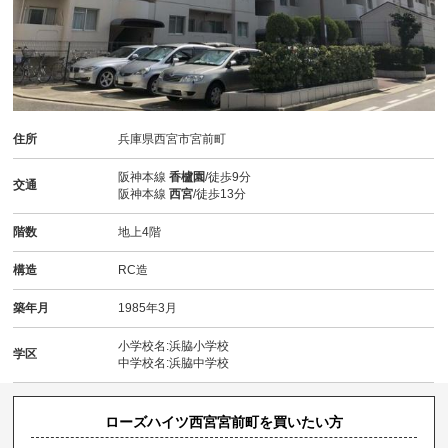
住所
兵庫県西宮市宮前町
阪神本線
香櫨園
/徒歩9分
交通
阪神本線
西宮
/徒歩13分
階数
地上4階
構造
RC造
築年月
1985年3月
小学校名:浜脇小学校
学区
中学校名:浜脇中学校
ローズハイツ西宮宮前町を買いたい方