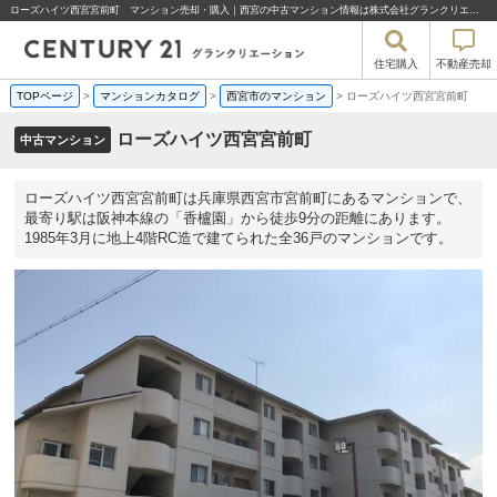
ローズハイツ西宮宮前町 マンション売却・購入｜西宮の中古マンション情報は株式会社グランクリエーション
住宅購入
不動産売却
TOPページ
>
マンションカタログ
>
西宮市のマンション
>
ローズハイツ西宮宮前町
ローズハイツ西宮宮前町
中古マンション
ローズハイツ西宮宮前町は兵庫県西宮市宮前町にあるマンションで、
最寄り駅は阪神本線の「香櫨園」から徒歩9分の距離にあります。
1985年3月に地上4階RC造で建てられた全36戸のマンションです。