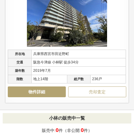
兵庫県西宮市田近野町
所在地
阪急今津線 小林駅 徒歩34分
交通
2019年7月
築年数
地上14階
236戸
階数
総戸数
物件詳細
売却査定
小林の販売中一覧
0
0
販売中:
件（非公開:
件）