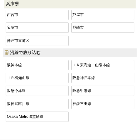
兵庫県
西宮市
芦屋市
宝塚市
尼崎市
神戸市東灘区
沿線で絞り込む
阪神本線
ＪＲ東海道・山陽本線
ＪＲ福知山線
阪急神戸本線
阪急今津線
阪急甲陽線
阪神武庫川線
神鉄三田線
Osaka Metro御堂筋線