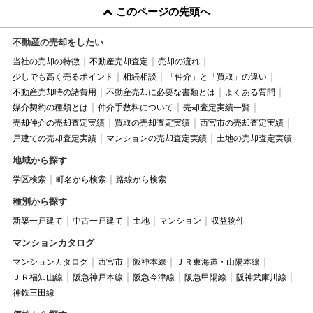
このページの先頭へ
不動産の売却をしたい
当社の売却の特徴
不動産売却査定
売却の流れ
少しでも高く売るポイント
相続相談
「仲介」と「買取」の違い
不動産売却時の諸費用
不動産売却に必要な書類とは
よくある質問
媒介契約の種類とは
仲介手数料について
売却査定実績一覧
売却仲介の売却査定実績
買取の売却査定実績
西宮市の売却査定実績
戸建ての売却査定実績
マンションの売却査定実績
土地の売却査定実績
地域から探す
学区検索
町名から検索
路線から検索
種別から探す
新築一戸建て
中古一戸建て
土地
マンション
収益物件
マンションカタログ
マンションカタログ
西宮市
阪神本線
ＪＲ東海道・山陽本線
ＪＲ福知山線
阪急神戸本線
阪急今津線
阪急甲陽線
阪神武庫川線
神鉄三田線