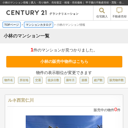
小林のマンション情報｜購入・売り物件、売却査定・相場・売却価格｜ 甲子園の不動産売却・買取・住宅購入はセンチュリー21グランクリエーション
住宅購入
不動産売却
TOPページ
>
マンションカタログ
>
小林のマンション情報
小林のマンション一覧
1
件のマンションが見つかりました。
小林の販売中物件はこちら
物件の表示順位が変更できます
物件名
所在地
交通
徒歩分数
築年月
規模
総戸数
販売物件数
ルネ西宮仁川
0
販売中の物件
件