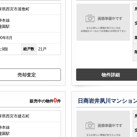
庫県西宮市屋敷町
神本線
櫨園駅
00年8月
上9階
総戸数
21戸
売却査定
物件詳細
0
日商岩井夙川マンショ
販売中の物件
件
庫県西宮市建石町
神本線
櫨園駅