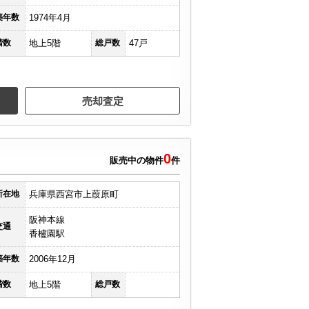
築年数
1974年4月
階数
地上5階
総戸数
47戸
売却査定
0
販売中の物件
件
所在地
兵庫県西宮市上葭原町
阪神本線
交通
香櫨園駅
築年数
2006年12月
階数
地上5階
総戸数