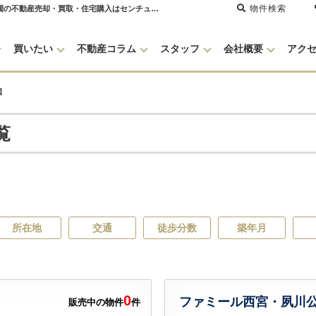
物件検索
香櫨園のマンションカタログ一覧｜購入・売り物件、売却査定・相場・売却価格｜ 甲子園の不動産売却・買取・住宅購入はセンチュリー21グランクリエーション
買いたい
不動産コラム
スタッフ
会社概要
アク
園
覧
所在地
交通
徒歩分数
築年月
0
ファミール西宮・夙川
販売中の物件
件