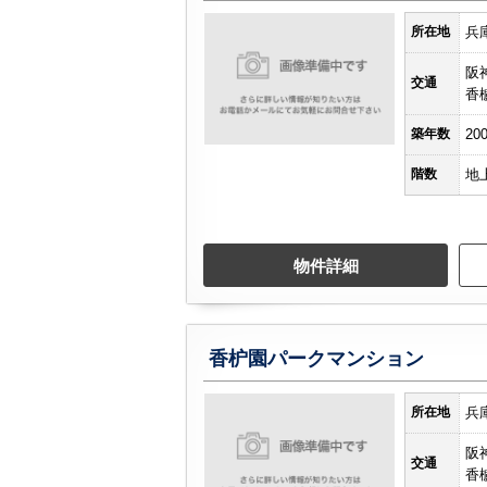
所在地
兵
阪
交通
香
築年数
20
階数
地
物件詳細
香枦園パークマンション
所在地
兵
阪
交通
香