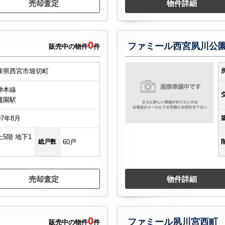
売却査定
物件詳細
0
ファミール西宮夙川公
販売中の物件
件
庫県西宮市堀切町
神本線
櫨園駅
97年8月
上5階 地下1
総戸数
60戸
売却査定
物件詳細
0
ファミール夙川宮西町
販売中の物件
件