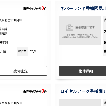
0
ネバーランド香櫨園夙
販売中の物件
件
庫県西宮市川添町
神本線
櫨園駅
06年6月
上5階
総戸数
42戸
売却査定
物件詳細
0
販売中の物件
件
庫県西宮市川東町