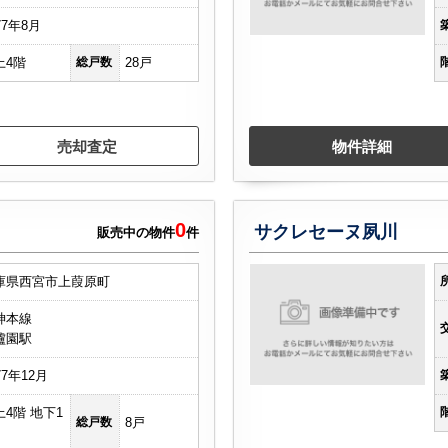
77年8月
上4階
総戸数
28戸
売却査定
物件詳細
0
サクレセーヌ夙川
販売中の物件
件
庫県西宮市上葭原町
神本線
櫨園駅
77年12月
上4階 地下1
総戸数
8戸