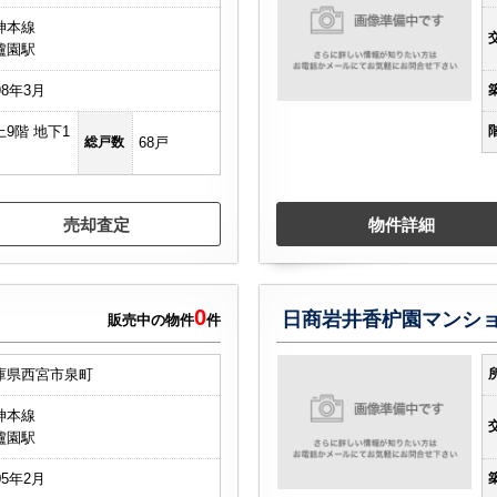
神本線
櫨園駅
98年3月
上9階 地下1
総戸数
68戸
売却査定
物件詳細
0
日商岩井香枦園マンショ
販売中の物件
件
庫県西宮市泉町
神本線
櫨園駅
05年2月