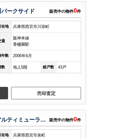
0
川パークサイド
販売中の物件
件
所在地
兵庫県西宮市川添町
阪神本線
交通
香櫨園駅
築年数
2006年6月
階数
地上5階
総戸数
43戸
売却査定
0
ロイヤルアーク香櫨園アルティミューラセントラルコート
販売中の物件
件
所在地
兵庫県西宮市泉町