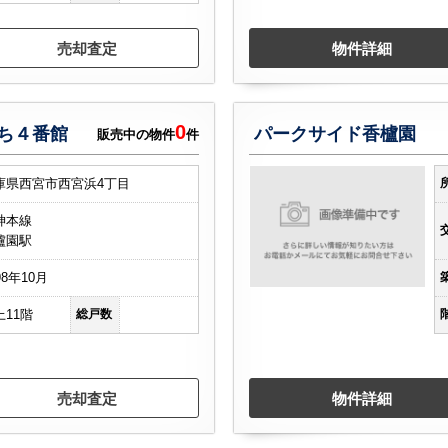
売却査定
物件詳細
0
ち４番館
パークサイド香櫨園
販売中の物件
件
庫県西宮市西宮浜4丁目
神本線
櫨園駅
98年10月
上11階
総戸数
売却査定
物件詳細