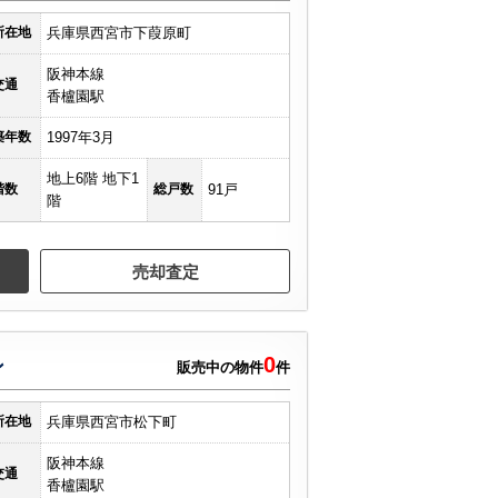
所在地
兵庫県西宮市下葭原町
阪神本線
交通
香櫨園駅
築年数
1997年3月
地上6階 地下1
階数
総戸数
91戸
階
売却査定
0
ン
販売中の物件
件
所在地
兵庫県西宮市松下町
阪神本線
交通
香櫨園駅