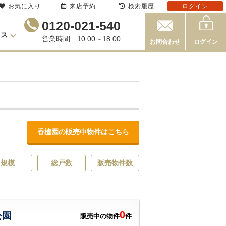
お気に入り
来店予約
検索履歴
ログイン
0120-021-540
セス
営業時間 10:00～18:00
お問合わせ
ログイン
香櫨園の販売中物件はこちら
規模
総戸数
販売物件数
0
公園
販売中の物件
件