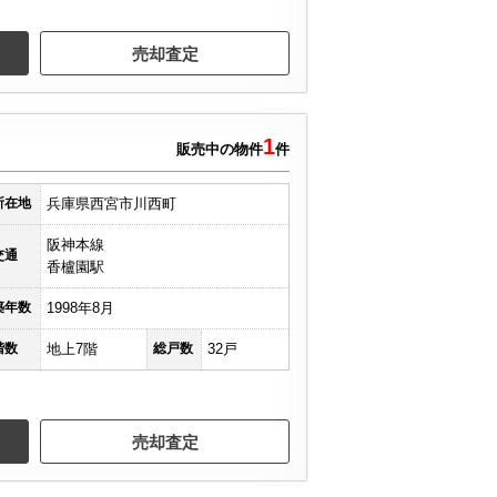
売却査定
1
販売中の物件
件
所在地
兵庫県西宮市川西町
阪神本線
交通
香櫨園駅
築年数
1998年8月
階数
地上7階
総戸数
32戸
売却査定