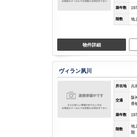
築年数
19
階数
地
物件詳細
ヴィラン夙川
所在地
兵
阪
交通
香
築年数
19
地
階数
階