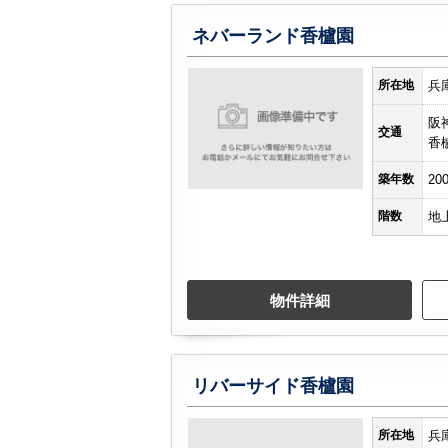
ネバーランド香櫨園
所在地
兵
阪
交通
香
築年数
20
階数
地
物件詳細
リバーサイド香櫨園
所在地
兵