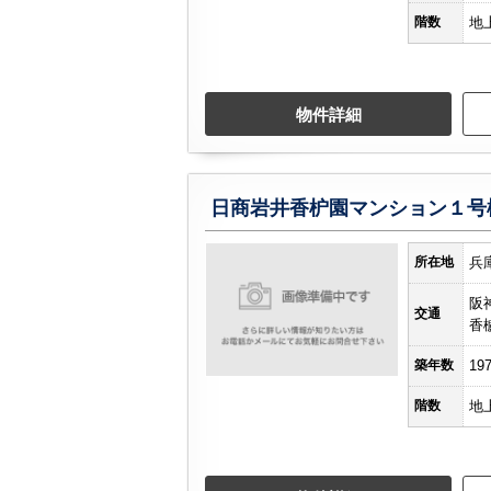
階数
地
物件詳細
日商岩井香枦園マンション１号
所在地
兵
阪
交通
香
築年数
19
階数
地