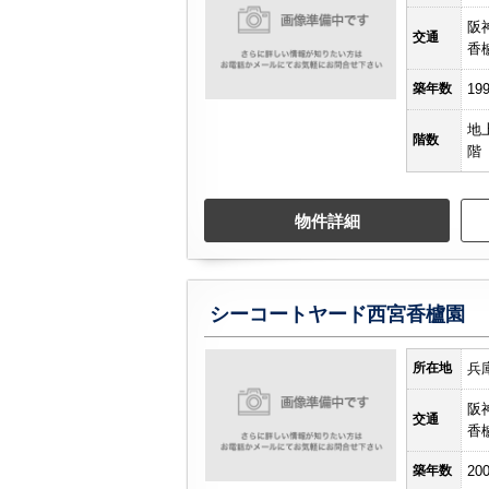
阪
交通
香
築年数
19
地
階数
階
物件詳細
シーコートヤード西宮香櫨園
所在地
兵
阪
交通
香
築年数
20