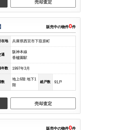
売却査定
0
園
販売中の物件
件
所在地
兵庫県西宮市下葭原町
阪神本線
交通
香櫨園駅
築年数
1997年3月
地上6階 地下1
階数
総戸数
91戸
階
売却査定
0
販売中の物件
件