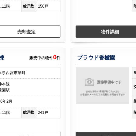
上11階
総戸数
156戸
売却査定
物件詳細
0
棟
プラウド香櫨園
販売中の物件
件
庫県西宮市泉町
神本線
櫨園駅
78年2月
上11階
総戸数
241戸