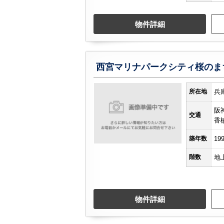
物件詳細
西宮マリナパークシティ桜のま
所在地
兵
阪
交通
香
築年数
19
階数
地
物件詳細