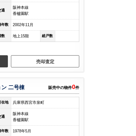
阪神本線
交通
香櫨園駅
築年数
2002年11月
階数
地上15階
総戸数
売却査定
0
ン 二号棟
販売中の物件
件
所在地
兵庫県西宮市泉町
阪神本線
交通
香櫨園駅
築年数
1978年5月