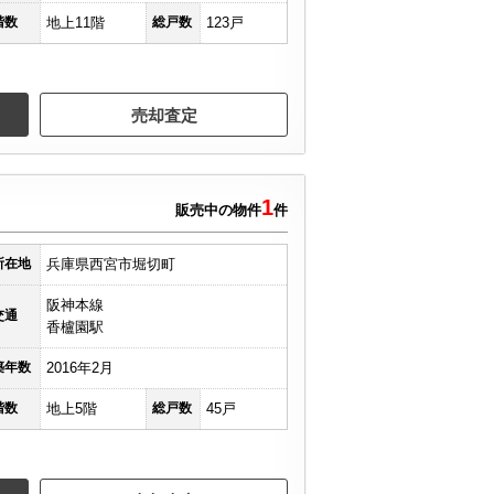
階数
地上11階
総戸数
123戸
売却査定
1
販売中の物件
件
所在地
兵庫県西宮市堀切町
阪神本線
交通
香櫨園駅
築年数
2016年2月
階数
地上5階
総戸数
45戸