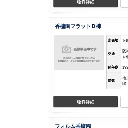
物件詳細
香櫨園フラットＢ棟
所在地
兵
阪
交通
香
築年数
19
地
階数
階
物件詳細
フォルム香櫨園