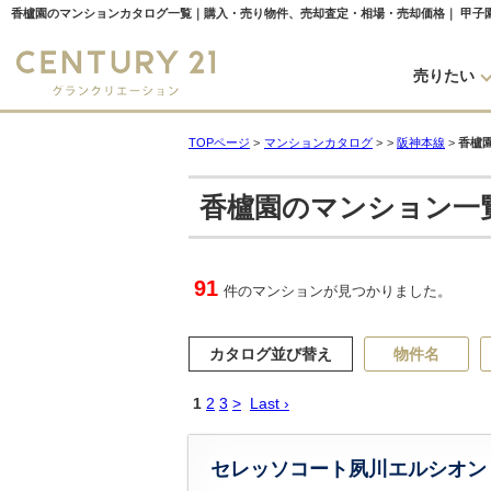
売りたい
TOPページ
>
マンションカタログ
>
>
阪神本線
>
香櫨
香櫨園のマンション一
91
件のマンションが見つかりました。
カタログ並び替え
物件名
1
2
3
>
Last ›
セレッソコート夙川エルシオン