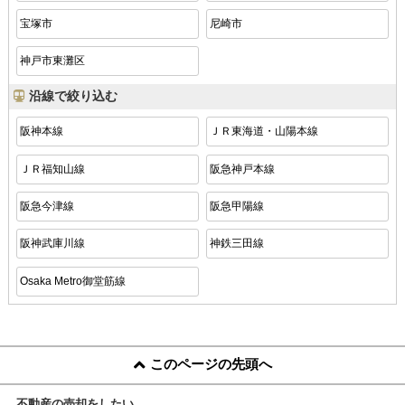
宝塚市
尼崎市
神戸市東灘区
沿線で絞り込む
阪神本線
ＪＲ東海道・山陽本線
ＪＲ福知山線
阪急神戸本線
阪急今津線
阪急甲陽線
阪神武庫川線
神鉄三田線
Osaka Metro御堂筋線
このページの先頭へ
不動産の売却をしたい