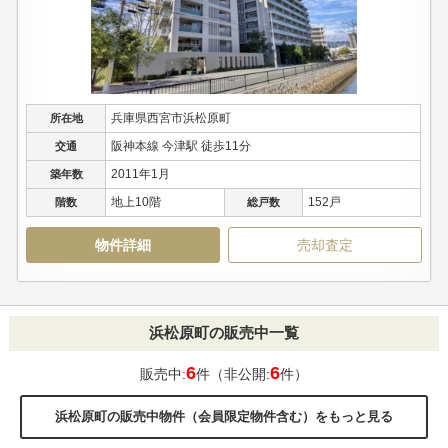
兵庫県西宮市浜松原町
所在地
阪神本線 今津駅 徒歩11分
交通
2011年1月
築年数
地上10階
152戸
階数
総戸数
物件詳細
売却査定
浜松原町の販売中一覧
6
6
販売中:
件（非公開:
件）
浜松原町の販売中物件（会員限定物件含む）をもっと見る