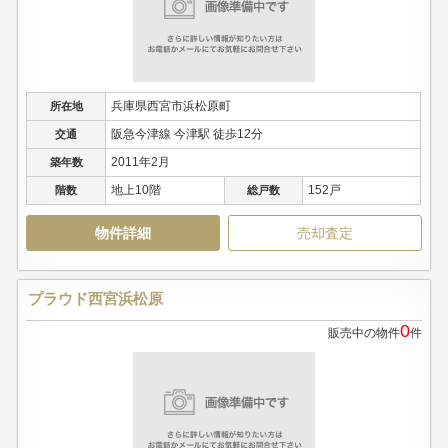
兵庫県西宮市浜松原町
所在地
阪急今津線 今津駅 徒歩12分
交通
2011年2月
築年数
地上10階
152戸
階数
総戸数
物件詳細
売却査定
プラウド西宮浜松原
0
販売中の物件
件