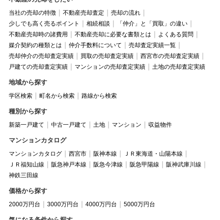
当社の売却の特徴
不動産売却査定
売却の流れ
少しでも高く売るポイント
相続相談
「仲介」と「買取」の違い
不動産売却時の諸費用
不動産売却に必要な書類とは
よくある質問
媒介契約の種類とは
仲介手数料について
売却査定実績一覧
売却仲介の売却査定実績
買取の売却査定実績
西宮市の売却査定実績
戸建ての売却査定実績
マンションの売却査定実績
土地の売却査定実績
地域から探す
学区検索
町名から検索
路線から検索
種別から探す
新築一戸建て
中古一戸建て
土地
マンション
収益物件
マンションカタログ
マンションカタログ
西宮市
阪神本線
ＪＲ東海道・山陽本線
ＪＲ福知山線
阪急神戸本線
阪急今津線
阪急甲陽線
阪神武庫川線
神鉄三田線
価格から探す
2000万円台
3000万円台
4000万円台
5000万円台
気になる条件から探す