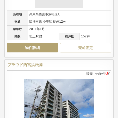
兵庫県西宮市浜松原町
所在地
阪神本線 今津駅 徒歩12分
交通
2011年1月
築年数
地上10階
152戸
階数
総戸数
物件詳細
売却査定
プラウド西宮浜松原
0
販売中の物件
件