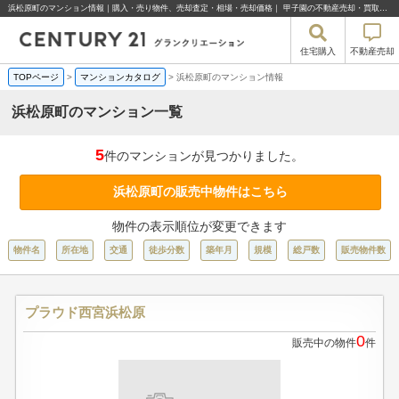
浜松原町のマンション情報｜購入・売り物件、売却査定・相場・売却価格｜ 甲子園の不動産売却・買取・住宅購入はセンチュリー21グランクリエーション
住宅購入
不動産売却
TOPページ
>
マンションカタログ
>
浜松原町のマンション情報
浜松原町のマンション一覧
5
件のマンションが見つかりました。
浜松原町の販売中物件はこちら
物件の表示順位が変更できます
物件名
所在地
交通
徒歩分数
築年月
規模
総戸数
販売物件数
プラウド西宮浜松原
0
販売中の物件
件