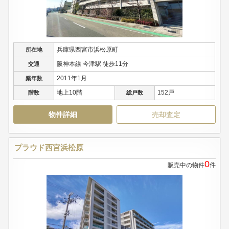
兵庫県西宮市浜松原町
所在地
阪神本線 今津駅 徒歩11分
交通
2011年1月
築年数
地上10階
152戸
階数
総戸数
物件詳細
売却査定
プラウド西宮浜松原
0
販売中の物件
件