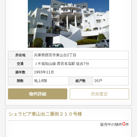
兵庫県西宮市東山台2丁目
所在地
ＪＲ福知山線 西宮名塩駅 徒歩7分
交通
1993年11月
築年数
地上8階
16戸
階数
総戸数
物件詳細
売却査定
シェラビア東山台二番街２１０号棟
0
販売中の物件
件