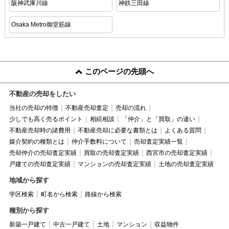
阪神武庫川線
神鉄三田線
Osaka Metro御堂筋線
このページの先頭へ
不動産の売却をしたい
当社の売却の特徴
不動産売却査定
売却の流れ
少しでも高く売るポイント
相続相談
「仲介」と「買取」の違い
不動産売却時の諸費用
不動産売却に必要な書類とは
よくある質問
媒介契約の種類とは
仲介手数料について
売却査定実績一覧
売却仲介の売却査定実績
買取の売却査定実績
西宮市の売却査定実績
戸建ての売却査定実績
マンションの売却査定実績
土地の売却査定実績
地域から探す
学区検索
町名から検索
路線から検索
種別から探す
新築一戸建て
中古一戸建て
土地
マンション
収益物件