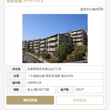
西宮名塩パークハウス
0
販売中の物件
件
兵庫県西宮市東山台2丁目
所在地
ＪＲ福知山線 西宮名塩駅 徒歩10分
交通
1994年1月
築年数
地上3階 地下1階
105戸
階数
総戸数
物件詳細
売却査定