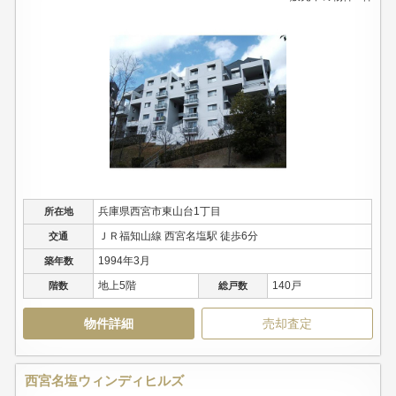
兵庫県西宮市東山台1丁目
所在地
ＪＲ福知山線 西宮名塩駅 徒歩6分
交通
1994年3月
築年数
地上5階
140戸
階数
総戸数
物件詳細
売却査定
西宮名塩ウィンディヒルズ