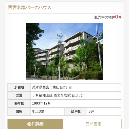
西宮名塩パークハウス
0
販売中の物件
件
兵庫県西宮市東山台2丁目
所在地
ＪＲ福知山線 西宮名塩駅 徒歩8分
交通
1993年12月
築年数
地上3階
3戸
階数
総戸数
物件詳細
売却査定