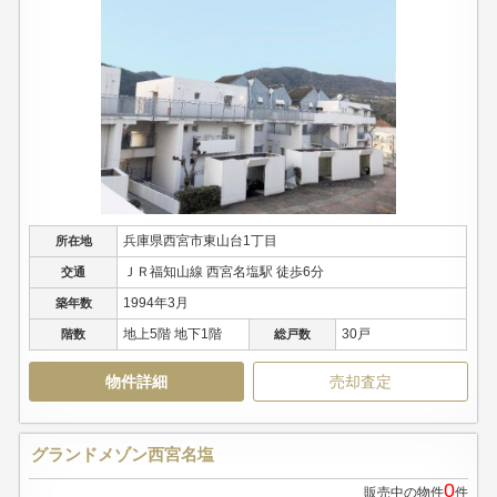
兵庫県西宮市東山台1丁目
所在地
ＪＲ福知山線 西宮名塩駅 徒歩6分
交通
1994年3月
築年数
地上5階 地下1階
30戸
階数
総戸数
物件詳細
売却査定
グランドメゾン西宮名塩
0
販売中の物件
件