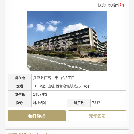
0
販売中の物件
件
兵庫県西宮市東山台2丁目
所在地
ＪＲ福知山線 西宮名塩駅 徒歩14分
交通
1997年3月
築年数
地上5階
78戸
階数
総戸数
物件詳細
売却査定