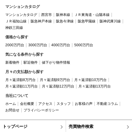
マンションカタログ
マンションカタログ
西宮市
阪神本線
ＪＲ東海道・山陽本線
ＪＲ福知山線
阪急神戸本線
阪急今津線
阪急甲陽線
阪神武庫川線
神鉄三田線
価格から探す
2000万円台
3000万円台
4000万円台
5000万円台
気になる条件から探す
新着物件
駅近物件
値下がり物件情報
月々の支払額から探す
月々返済額8万円台
月々返済額9万円台
月々返済額10万円台
月々返済額11万円台
月々返済額12万円台
月々返済額13万円台
当社について
ホーム
会社概要
アクセス
スタッフ
お客様の声
不動産コラム
お問合せ
プライバシーポリシー
トップページ
売買物件検索