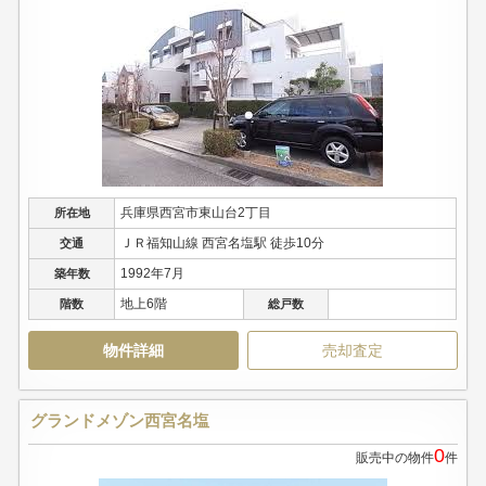
兵庫県西宮市東山台2丁目
所在地
ＪＲ福知山線 西宮名塩駅 徒歩10分
交通
1992年7月
築年数
地上6階
階数
総戸数
物件詳細
売却査定
グランドメゾン西宮名塩
0
販売中の物件
件