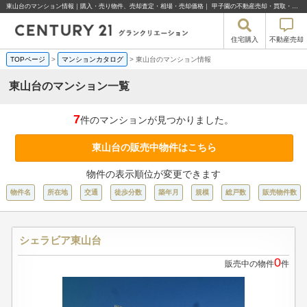
東山台のマンション情報｜購入・売り物件、売却査定・相場・売却価格｜ 甲子園の不動産売却・買取・住宅購入はセンチュリー21グランクリエーション
住宅購入
不動産売却
TOPページ
>
マンションカタログ
>
東山台のマンション情報
東山台のマンション一覧
7
件のマンションが見つかりました。
東山台の販売中物件はこちら
物件の表示順位が変更できます
物件名
所在地
交通
徒歩分数
築年月
規模
総戸数
販売物件数
シェラビア東山台
0
販売中の物件
件