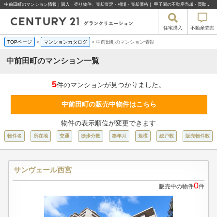
中前田町のマンション情報｜購入・売り物件、売却査定・相場・売却価格｜ 甲子園の不動産売却・買取・住宅購入はセンチュリー21グランクリエーション
住宅購入
不動産売却
TOPページ
>
マンションカタログ
>
中前田町のマンション情報
中前田町のマンション一覧
5
件のマンションが見つかりました。
中前田町の販売中物件はこちら
物件の表示順位が変更できます
物件名
所在地
交通
徒歩分数
築年月
規模
総戸数
販売物件数
サンヴェール西宮
0
販売中の物件
件