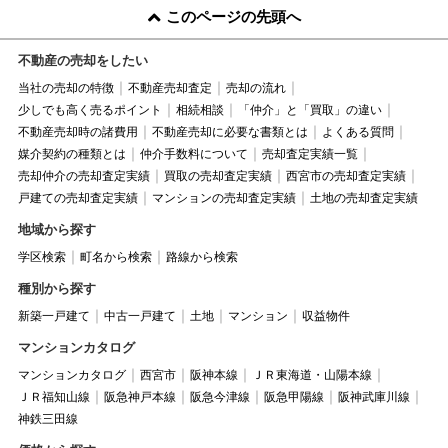
このページの先頭へ
不動産の売却をしたい
当社の売却の特徴
不動産売却査定
売却の流れ
少しでも高く売るポイント
相続相談
「仲介」と「買取」の違い
不動産売却時の諸費用
不動産売却に必要な書類とは
よくある質問
媒介契約の種類とは
仲介手数料について
売却査定実績一覧
売却仲介の売却査定実績
買取の売却査定実績
西宮市の売却査定実績
戸建ての売却査定実績
マンションの売却査定実績
土地の売却査定実績
地域から探す
学区検索
町名から検索
路線から検索
種別から探す
新築一戸建て
中古一戸建て
土地
マンション
収益物件
マンションカタログ
マンションカタログ
西宮市
阪神本線
ＪＲ東海道・山陽本線
ＪＲ福知山線
阪急神戸本線
阪急今津線
阪急甲陽線
阪神武庫川線
神鉄三田線