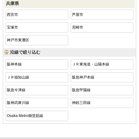
兵庫県
西宮市
芦屋市
宝塚市
尼崎市
神戸市東灘区
沿線で絞り込む
阪神本線
ＪＲ東海道・山陽本線
ＪＲ福知山線
阪急神戸本線
阪急今津線
阪急甲陽線
阪神武庫川線
神鉄三田線
Osaka Metro御堂筋線