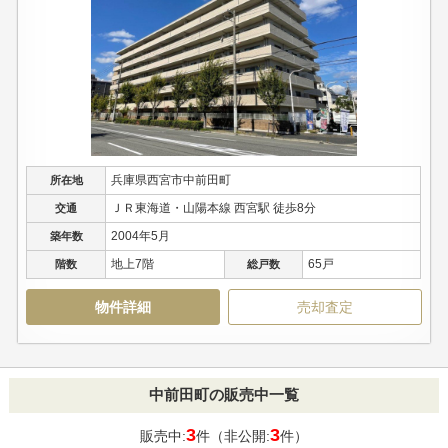
兵庫県西宮市中前田町
所在地
ＪＲ東海道・山陽本線 西宮駅 徒歩8分
交通
2004年5月
築年数
地上7階
65戸
階数
総戸数
物件詳細
売却査定
中前田町の販売中一覧
3
3
販売中:
件（非公開:
件）