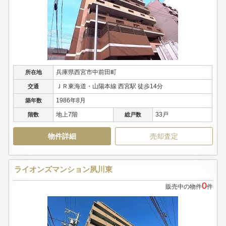
兵庫県西宮市中前田町
所在地
ＪＲ東海道・山陽本線 西宮駅 徒歩14分
交通
1986年8月
築年数
地上7階
33戸
階数
総戸数
物件詳細
売却査定
ライオンズマンション夙川東
0
販売中の物件
件