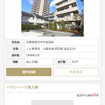
兵庫県西宮市中前田町
所在地
ＪＲ東海道・山陽本線 西宮駅 徒歩12分
交通
1998年3月
築年数
地上15階
62戸
階数
総戸数
物件詳細
売却査定
パラツィーナ夙川東
0
販売中の物件
件