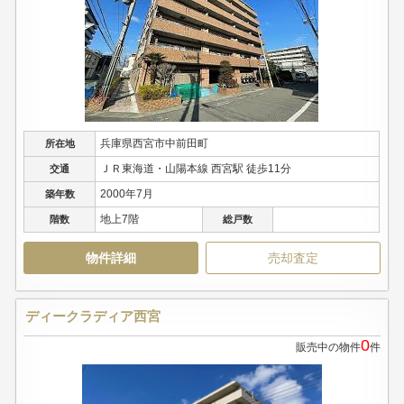
兵庫県西宮市中前田町
所在地
ＪＲ東海道・山陽本線 西宮駅 徒歩11分
交通
2000年7月
築年数
地上7階
階数
総戸数
物件詳細
売却査定
ディークラディア西宮
0
販売中の物件
件