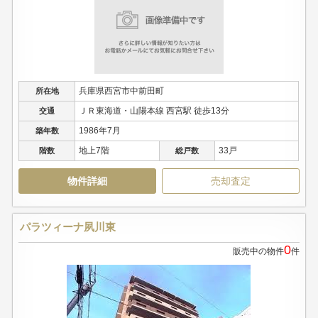
兵庫県西宮市中前田町
所在地
ＪＲ東海道・山陽本線 西宮駅 徒歩13分
交通
1986年7月
築年数
地上7階
33戸
階数
総戸数
物件詳細
売却査定
パラツィーナ夙川東
0
販売中の物件
件