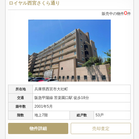
ロイヤル西宮さくら通り
0
販売中の物件
件
兵庫県西宮市大社町
所在地
阪急甲陽線 苦楽園口駅 徒歩18分
交通
2001年5月
築年数
地上7階
53戸
階数
総戸数
物件詳細
売却査定