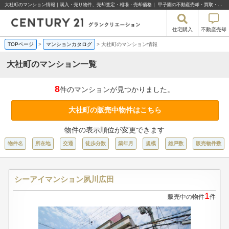
大社町のマンション情報｜購入・売り物件、売却査定・相場・売却価格｜ 甲子園の不動産売却・買取・住宅購入はセンチュリー21グランクリエーション
住宅購入
不動産売却
TOPページ
>
マンションカタログ
>
大社町のマンション情報
大社町のマンション一覧
8
件のマンションが見つかりました。
大社町の販売中物件はこちら
物件の表示順位が変更できます
物件名
所在地
交通
徒歩分数
築年月
規模
総戸数
販売物件数
シーアイマンション夙川広田
1
販売中の物件
件