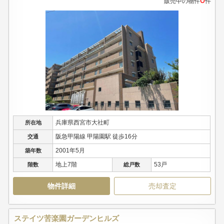
販売中の物件
件
兵庫県西宮市大社町
所在地
阪急甲陽線 甲陽園駅 徒歩16分
交通
2001年5月
築年数
地上7階
53戸
階数
総戸数
物件詳細
売却査定
ステイツ苦楽園ガーデンヒルズ