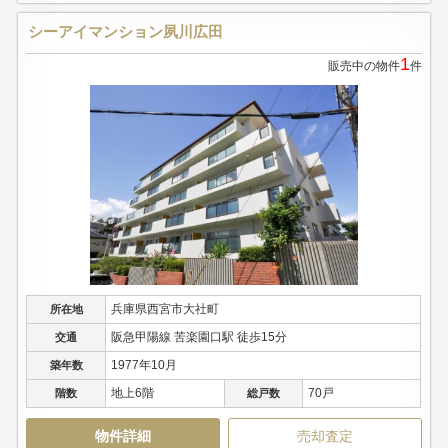
シーアイマンション夙川広田
1
販売中の物件
件
兵庫県西宮市大社町
所在地
阪急甲陽線 苦楽園口駅 徒歩15分
交通
1977年10月
築年数
地上6階
70戸
階数
総戸数
物件詳細
売却査定