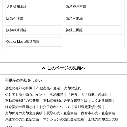
ＪＲ福知山線
阪急神戸本線
阪急今津線
阪急甲陽線
阪神武庫川線
神鉄三田線
Osaka Metro御堂筋線
このページの先頭へ
不動産の売却をしたい
当社の売却の特徴
不動産売却査定
売却の流れ
少しでも高く売るポイント
相続相談
「仲介」と「買取」の違い
不動産売却時の諸費用
不動産売却に必要な書類とは
よくある質問
媒介契約の種類とは
仲介手数料について
売却査定実績一覧
売却仲介の売却査定実績
買取の売却査定実績
西宮市の売却査定実績
戸建ての売却査定実績
マンションの売却査定実績
土地の売却査定実績