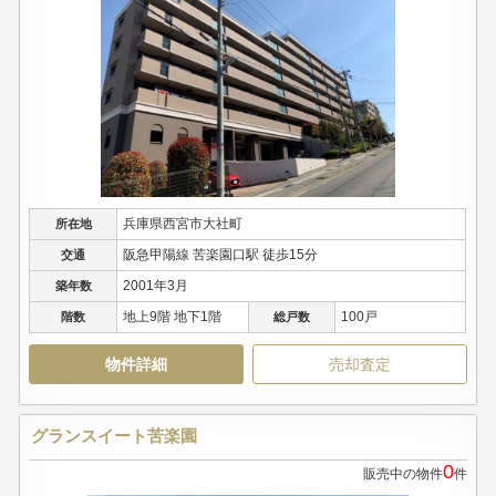
兵庫県西宮市大社町
所在地
阪急甲陽線 苦楽園口駅 徒歩15分
交通
2001年3月
築年数
地上9階 地下1階
100戸
階数
総戸数
物件詳細
売却査定
グランスイート苦楽園
0
販売中の物件
件