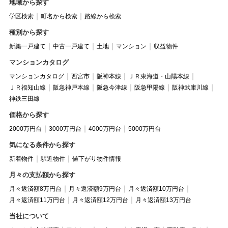
地域から探す
学区検索
町名から検索
路線から検索
種別から探す
新築一戸建て
中古一戸建て
土地
マンション
収益物件
マンションカタログ
マンションカタログ
西宮市
阪神本線
ＪＲ東海道・山陽本線
ＪＲ福知山線
阪急神戸本線
阪急今津線
阪急甲陽線
阪神武庫川線
神鉄三田線
価格から探す
2000万円台
3000万円台
4000万円台
5000万円台
気になる条件から探す
新着物件
駅近物件
値下がり物件情報
月々の支払額から探す
月々返済額8万円台
月々返済額9万円台
月々返済額10万円台
月々返済額11万円台
月々返済額12万円台
月々返済額13万円台
当社について