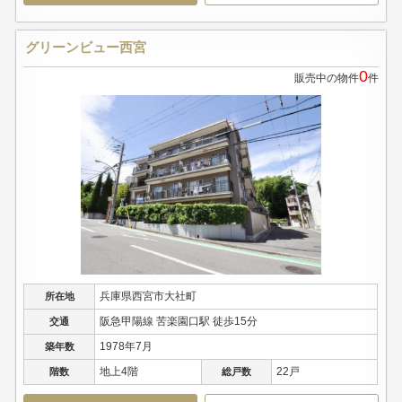
グリーンビュー西宮
0
販売中の物件
件
兵庫県西宮市大社町
所在地
阪急甲陽線 苦楽園口駅 徒歩15分
交通
1978年7月
築年数
地上4階
22戸
階数
総戸数