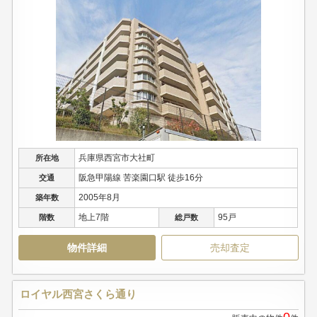
兵庫県西宮市大社町
所在地
阪急甲陽線 苦楽園口駅 徒歩16分
交通
2005年8月
築年数
地上7階
95戸
階数
総戸数
物件詳細
売却査定
ロイヤル西宮さくら通り
0