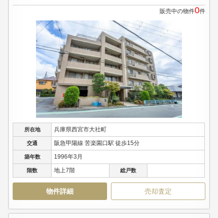
0
販売中の物件
件
兵庫県西宮市大社町
所在地
阪急甲陽線 苦楽園口駅 徒歩15分
交通
1996年3月
築年数
地上7階
階数
総戸数
物件詳細
売却査定