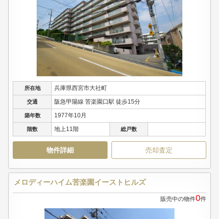
兵庫県西宮市大社町
所在地
阪急甲陽線 苦楽園口駅 徒歩15分
交通
1977年10月
築年数
地上11階
階数
総戸数
物件詳細
売却査定
メロディーハイム苦楽園イーストヒルズ
0
販売中の物件
件