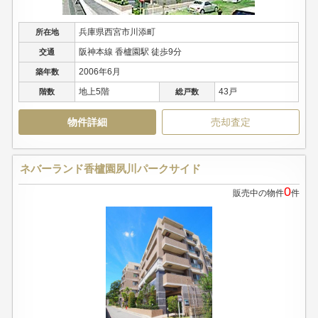
兵庫県西宮市川添町
所在地
阪神本線 香櫨園駅 徒歩9分
交通
2006年6月
築年数
地上5階
43戸
階数
総戸数
物件詳細
売却査定
ネバーランド香櫨園夙川パークサイド
0
販売中の物件
件