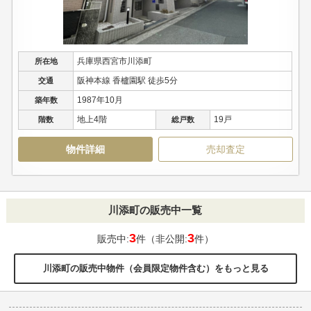
兵庫県西宮市川添町
所在地
阪神本線 香櫨園駅 徒歩5分
交通
1987年10月
築年数
地上4階
19戸
階数
総戸数
物件詳細
売却査定
川添町の販売中一覧
3
3
販売中:
件（非公開:
件）
川添町の販売中物件（会員限定物件含む）をもっと見る