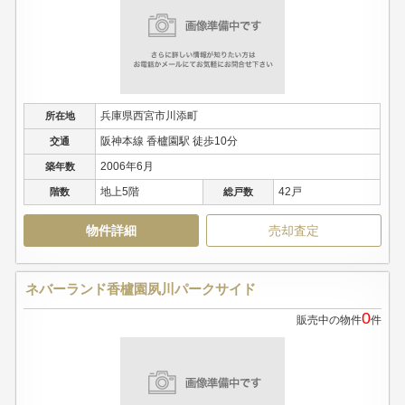
兵庫県西宮市川添町
所在地
阪神本線 香櫨園駅 徒歩10分
交通
2006年6月
築年数
地上5階
42戸
階数
総戸数
物件詳細
売却査定
ネバーランド香櫨園夙川パークサイド
0
販売中の物件
件