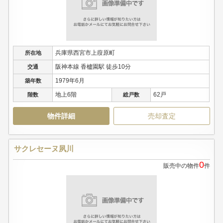
兵庫県西宮市上葭原町
所在地
阪神本線 香櫨園駅 徒歩10分
交通
1979年6月
築年数
地上6階
62戸
階数
総戸数
物件詳細
売却査定
サクレセーヌ夙川
0
販売中の物件
件