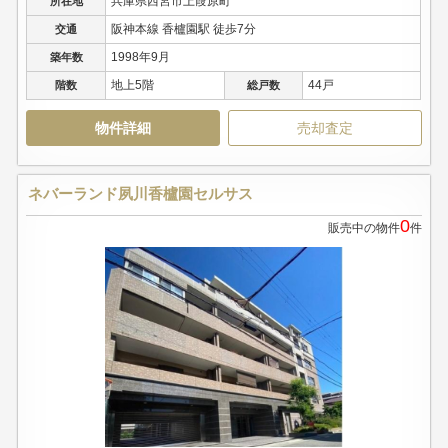
兵庫県西宮市上葭原町
所在地
阪神本線 香櫨園駅 徒歩7分
交通
1998年9月
築年数
地上5階
44戸
階数
総戸数
物件詳細
売却査定
ネバーランド夙川香櫨園セルサス
0
販売中の物件
件