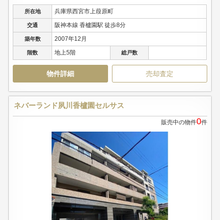
兵庫県西宮市上葭原町
所在地
阪神本線 香櫨園駅 徒歩8分
交通
2007年12月
築年数
地上5階
階数
総戸数
物件詳細
売却査定
ネバーランド夙川香櫨園セルサス
0
販売中の物件
件