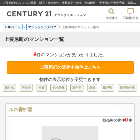
上葭原町のマンション情報｜購入・売り物件、売却査定・相場・売却価格｜ 甲子園の不動産売却・買取・住宅購入はセンチュリー21グランクリエーション
住宅購入
不動産売却
TOPページ
>
マンションカタログ
>
上葭原町のマンション情報
上葭原町のマンション一覧
8
件のマンションが見つかりました。
上葭原町の販売中物件はこちら
物件の表示順位が変更できます
物件名
所在地
交通
徒歩分数
築年月
規模
総戸数
販売物件数
ルネ香枦園
0
販売中の物件
件