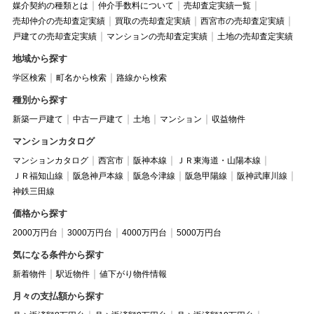
媒介契約の種類とは
仲介手数料について
売却査定実績一覧
売却仲介の売却査定実績
買取の売却査定実績
西宮市の売却査定実績
戸建ての売却査定実績
マンションの売却査定実績
土地の売却査定実績
地域から探す
学区検索
町名から検索
路線から検索
種別から探す
新築一戸建て
中古一戸建て
土地
マンション
収益物件
マンションカタログ
マンションカタログ
西宮市
阪神本線
ＪＲ東海道・山陽本線
ＪＲ福知山線
阪急神戸本線
阪急今津線
阪急甲陽線
阪神武庫川線
神鉄三田線
価格から探す
2000万円台
3000万円台
4000万円台
5000万円台
気になる条件から探す
新着物件
駅近物件
値下がり物件情報
月々の支払額から探す