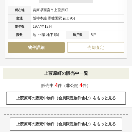
兵庫県西宮市上葭原町
所在地
阪神本線 香櫨園駅 徒歩9分
交通
1977年12月
築年数
地上4階 地下1階
8戸
階数
総戸数
物件詳細
売却査定
上葭原町の販売中一覧
4
4
販売中:
件（非公開:
件）
上葭原町の販売中物件（会員限定物件含む）をもっと見る
上葭原町の販売中物件（会員限定物件含む）をもっと見る