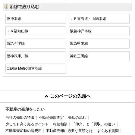
沿線で絞り込む
阪神本線
ＪＲ東海道・山陽本線
ＪＲ福知山線
阪急神戸本線
阪急今津線
阪急甲陽線
阪神武庫川線
神鉄三田線
Osaka Metro御堂筋線
このページの先頭へ
不動産の売却をしたい
当社の売却の特徴
不動産売却査定
売却の流れ
少しでも高く売るポイント
相続相談
「仲介」と「買取」の違い
不動産売却時の諸費用
不動産売却に必要な書類とは
よくある質問