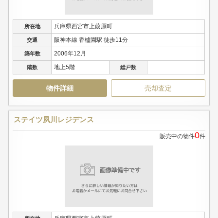
兵庫県西宮市上葭原町
所在地
阪神本線 香櫨園駅 徒歩11分
交通
2006年12月
築年数
地上5階
階数
総戸数
物件詳細
売却査定
ステイツ夙川レジデンス
0
販売中の物件
件