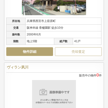
兵庫県西宮市上葭原町
所在地
阪神本線 香櫨園駅 徒歩10分
交通
2000年6月
築年数
地上5階
41戸
階数
総戸数
物件詳細
売却査定
ヴィラン夙川
0
販売中の物件
件