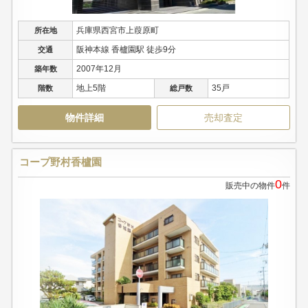
兵庫県西宮市上葭原町
所在地
阪神本線 香櫨園駅 徒歩9分
交通
2007年12月
築年数
地上5階
35戸
階数
総戸数
物件詳細
売却査定
コープ野村香櫨園
0
販売中の物件
件