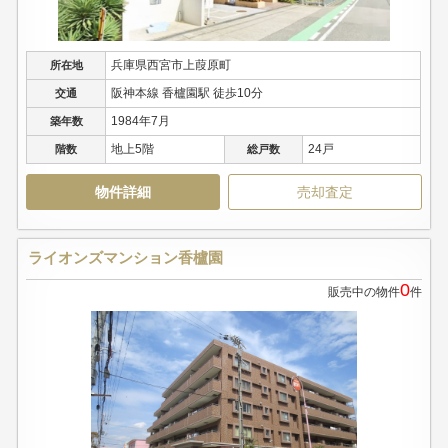
兵庫県西宮市上葭原町
所在地
阪神本線 香櫨園駅 徒歩10分
交通
1984年7月
築年数
地上5階
24戸
階数
総戸数
物件詳細
売却査定
ライオンズマンション香櫨園
0
販売中の物件
件