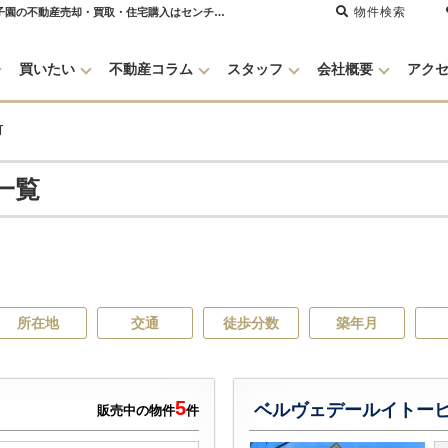
物件検索
小松東町のマンションカタログ一覧｜購入・売り物件、売却査定・相場・売却価格｜ 甲子園の不動産売却・買取・住宅購入はセンチュリー21グランクリエーション
買いたい
不動産コラム
スタッフ
会社概要
アク
町
一覧
所在地
交通
徒歩分数
築年月
5
ベルヴェデールイトー
販売中の物件
件