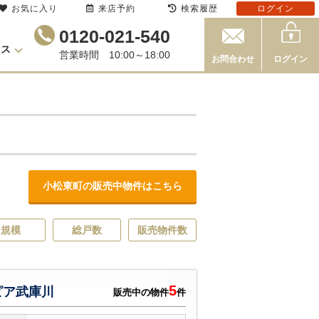
お気に入り
来店予約
検索履歴
ログイン
0120-021-540
セス
営業時間 10:00～18:00
お問合わせ
ログイン
小松東町の販売中物件はこちら
規模
総戸数
販売物件数
5
ピア武庫川
販売中の物件
件