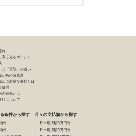
流れ
も高く売るポイント
談
」と「買取」の違い
売却時の諸費用
売却に必要な書類とは
る質問
約の種類とは
数料について
る条件から探す
月々の支払額から探す
物件
月々返済額8万円台
物件
月々返済額9万円台