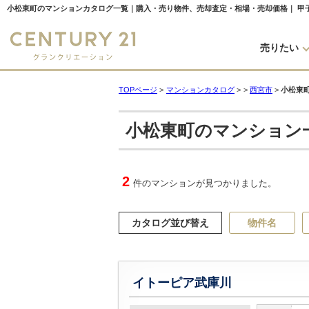
売りたい
TOPページ
>
マンションカタログ
>
>
西宮市
>
小松東
小松東町のマンション
2
件のマンションが見つかりました。
カタログ並び替え
物件名
イトーピア武庫川