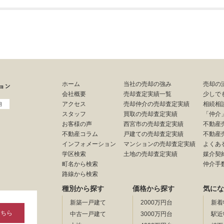
ホーム
当社の売却の強み
売却の
会社概要
売却査定実績一覧
少しで
アクセス
売却仲介の売却査定実績
相続相
用
スタッフ
買取の売却査定実績
「仲介
お客様の声
西宮市の売却査定実績
不動産
不動産コラム
戸建ての売却査定実績
不動産
インフォメーション
マンションの売却査定実績
よくあ
学区検索
土地の売却査定実績
媒介契
町名から検索
仲介手
路線から検索
種別から探す
価格から探す
気にな
新築一戸建て
2000万円台
新着
こちら
中古一戸建て
3000万円台
駅近