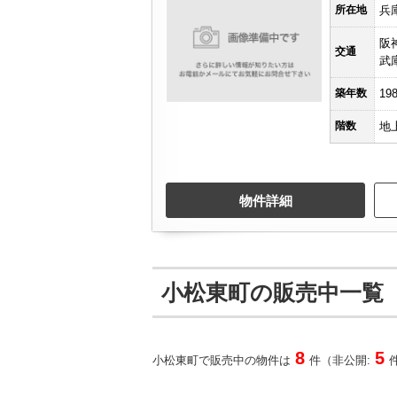
所在地
兵
阪
交通
武
築年数
19
階数
地
物件詳細
小松東町の販売中一覧
8
5
小松東町で販売中の物件は
件（非公開: