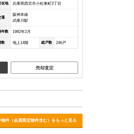
所在地
兵庫県西宮市小松東町3丁目
阪神本線
交通
武庫川駅
築年数
1982年2月
階数
地上14階
総戸数
246戸
売却査定
中物件（会員限定物件含む）をもっと見る