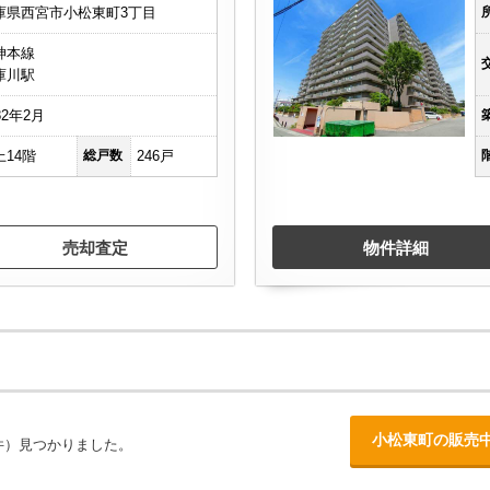
庫県西宮市小松東町3丁目
神本線
庫川駅
82年2月
上14階
総戸数
246戸
売却査定
物件詳細
小松東町の販売
件）見つかりました。