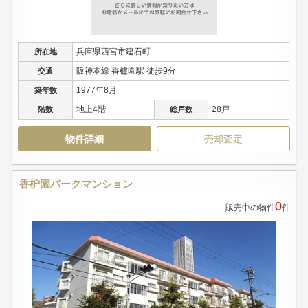
兵庫県西宮市建石町
所在地
阪神本線 香櫨園駅 徒歩9分
交通
1977年8月
築年数
地上4階
28戸
階数
総戸数
物件詳細
売却査定
香枦園パークマンション
0
販売中の物件
件