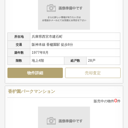
兵庫県西宮市建石町
所在地
阪神本線 香櫨園駅 徒歩8分
交通
1977年8月
築年数
地上4階
28戸
階数
総戸数
物件詳細
売却査定
香枦園パークマンション
0
販売中の物件
件