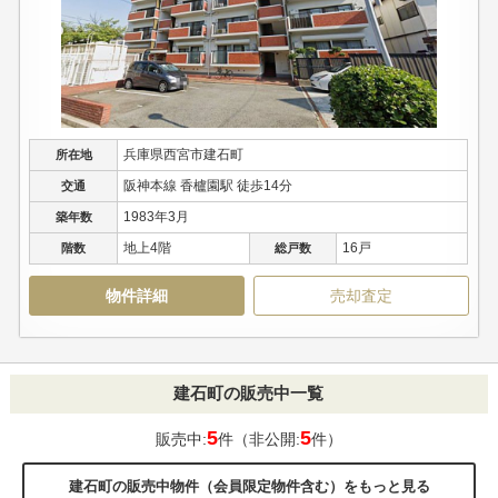
兵庫県西宮市建石町
所在地
阪神本線 香櫨園駅 徒歩14分
交通
1983年3月
築年数
地上4階
16戸
階数
総戸数
物件詳細
売却査定
建石町の販売中一覧
5
5
販売中:
件（非公開:
件）
建石町の販売中物件（会員限定物件含む）をもっと見る