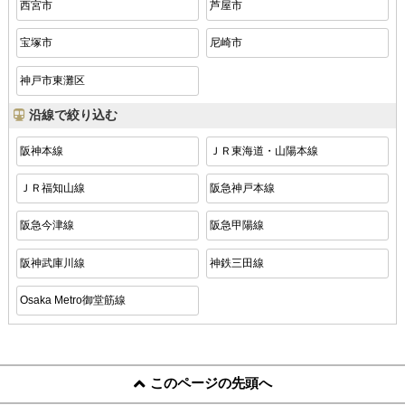
西宮市
芦屋市
宝塚市
尼崎市
神戸市東灘区
沿線で絞り込む
阪神本線
ＪＲ東海道・山陽本線
ＪＲ福知山線
阪急神戸本線
阪急今津線
阪急甲陽線
阪神武庫川線
神鉄三田線
Osaka Metro御堂筋線
このページの先頭へ