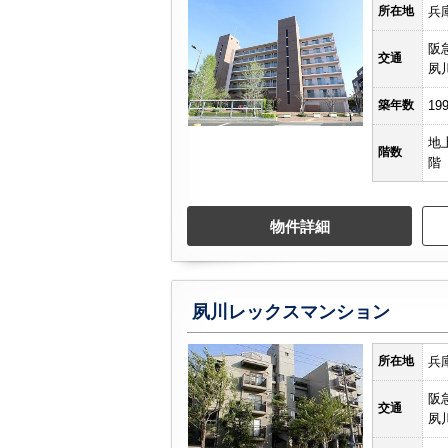
所在地
兵
阪
交通
夙
築年数
19
地
階数
階
物件詳細
夙川レックスマンション
所在地
兵
阪
交通
夙