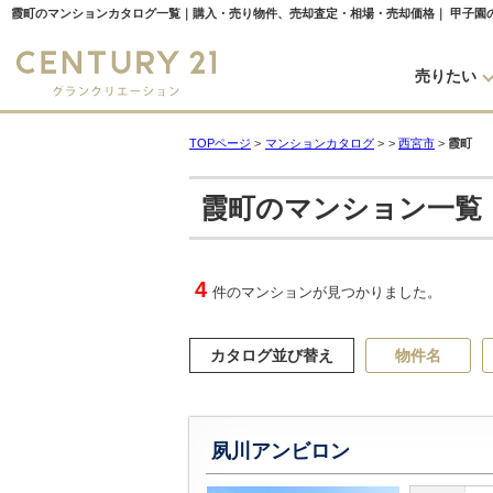
売りたい
TOPページ
>
マンションカタログ
>
>
西宮市
>
霞町
霞町のマンション一覧
4
件のマンションが見つかりました。
カタログ並び替え
物件名
夙川アンビロン