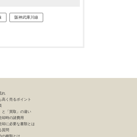
線
阪神武庫川線
流れ
も高く売るポイント
談
」と「買取」の違い
売却時の諸費用
売却に必要な書類とは
る質問
約の種類とは