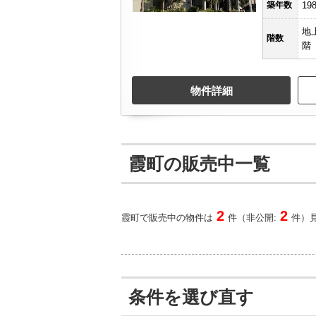
築年数
19
地
階数
階
物件詳細
霞町の販売中一覧
2
2
霞町で販売中の物件は
件（非公開:
件）
条件を選び直す