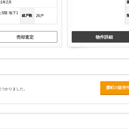
81年2月
上5階 地下1
総戸数
26戸
売却査定
物件詳細
霞町の販売
見つかりました。