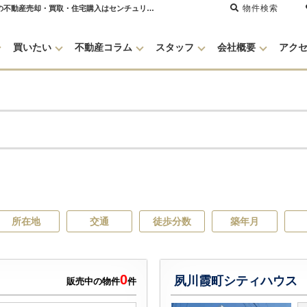
物件検索
霞町のマンションカタログ一覧｜購入・売り物件、売却査定・相場・売却価格｜ 甲子園の不動産売却・買取・住宅購入はセンチュリー21グランクリエーション
買いたい
不動産コラム
スタッフ
会社概要
アク
所在地
交通
徒歩分数
築年月
0
夙川霞町シティハウス
販売中の物件
件