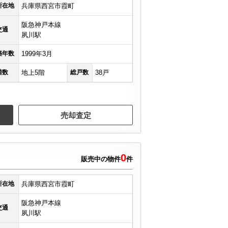
所在地
兵庫県西宮市霞町
阪急神戸本線
交通
夙川駅
築年数
1999年3月
階数
地上5階
総戸数
38戸
売却査定
0
販売中の物件
件
所在地
兵庫県西宮市霞町
阪急神戸本線
交通
夙川駅