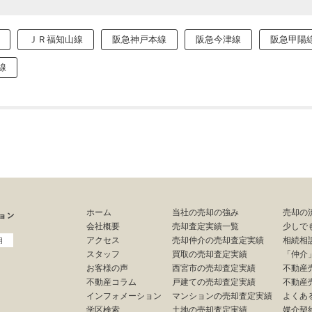
ＪＲ福知山線
阪急神戸本線
阪急今津線
阪急甲陽
筋線
ホーム
当社の売却の強み
売却の
会社概要
売却査定実績一覧
少しで
アクセス
売却仲介の売却査定実績
相続相
用
スタッフ
買取の売却査定実績
「仲介
お客様の声
西宮市の売却査定実績
不動産
不動産コラム
戸建ての売却査定実績
不動産
インフォメーション
マンションの売却査定実績
よくあ
学区検索
土地の売却査定実績
媒介契