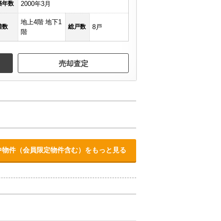
築年数
2000年3月
地上4階 地下1
階数
総戸数
8戸
階
売却査定
中物件（会員限定物件含む）をもっと見る