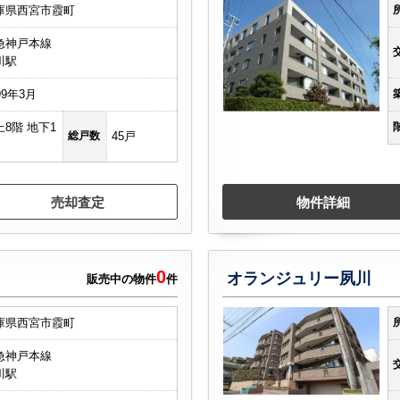
庫県西宮市霞町
急神戸本線
川駅
99年3月
上8階 地下1
総戸数
45戸
売却査定
物件詳細
0
オランジュリー夙川
販売中の物件
件
庫県西宮市霞町
急神戸本線
川駅