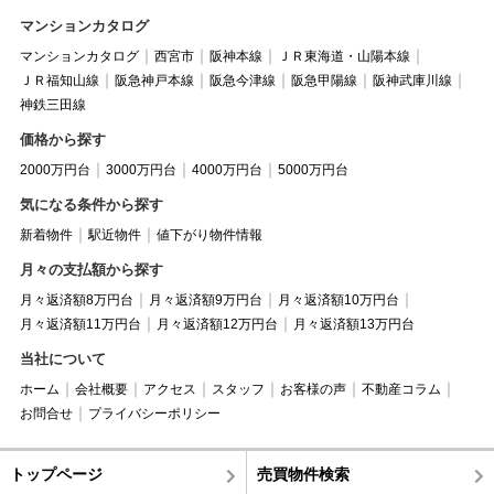
マンションカタログ
マンションカタログ
西宮市
阪神本線
ＪＲ東海道・山陽本線
ＪＲ福知山線
阪急神戸本線
阪急今津線
阪急甲陽線
阪神武庫川線
神鉄三田線
価格から探す
2000万円台
3000万円台
4000万円台
5000万円台
気になる条件から探す
新着物件
駅近物件
値下がり物件情報
月々の支払額から探す
月々返済額8万円台
月々返済額9万円台
月々返済額10万円台
月々返済額11万円台
月々返済額12万円台
月々返済額13万円台
当社について
ホーム
会社概要
アクセス
スタッフ
お客様の声
不動産コラム
お問合せ
プライバシーポリシー
トップページ
売買物件検索