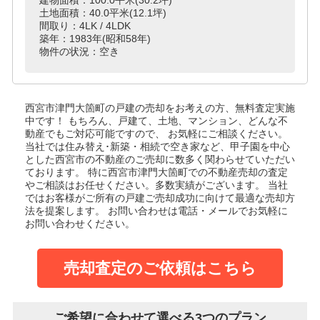
土地面積：40.0平米(12.1坪)
間取り：4LK / 4LDK
築年：1983年(昭和58年)
物件の状況：空き
西宮市津門大箇町の戸建
の売却をお考えの方、無料査定実施
中です！
もちろん、戸建て、土地、マンション、どんな不
動産でもご対応可能ですので、 お気軽にご相談ください。
当社では住み替え･新築・相続で空き家など、甲子園を中心
とした西宮市の不動産のご売却に数多く関わらせていただい
ております。
特に西宮市津門大箇町での不動産売却の査定
やご相談はお任せください。多数実績がございます。
当社
ではお客様がご所有の戸建ご売却成功に向けて最適な売却方
法を提案します。
お問い合わせは電話・メールでお気軽に
お問い合わせください。
売却査定のご依頼はこちら
ご希望に合わせて選べる3つのプラン