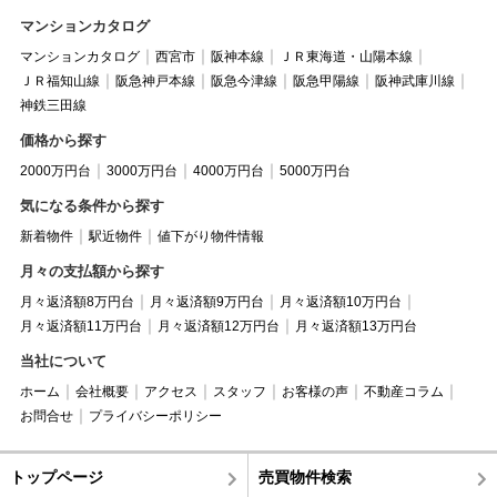
マンションカタログ
マンションカタログ
西宮市
阪神本線
ＪＲ東海道・山陽本線
ＪＲ福知山線
阪急神戸本線
阪急今津線
阪急甲陽線
阪神武庫川線
神鉄三田線
価格から探す
2000万円台
3000万円台
4000万円台
5000万円台
気になる条件から探す
新着物件
駅近物件
値下がり物件情報
月々の支払額から探す
月々返済額8万円台
月々返済額9万円台
月々返済額10万円台
月々返済額11万円台
月々返済額12万円台
月々返済額13万円台
当社について
ホーム
会社概要
アクセス
スタッフ
お客様の声
不動産コラム
お問合せ
プライバシーポリシー
トップページ
売買物件検索