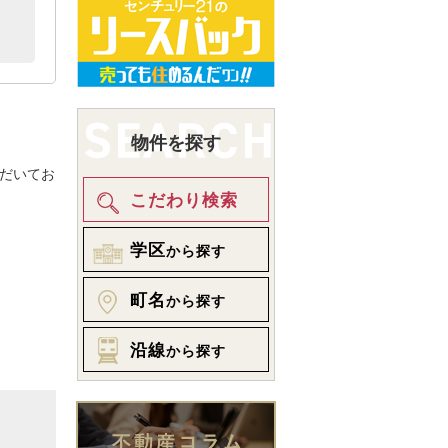
。
物件を探す
だいてお
こだわり検索
学区
から探す
町名
から探す
沿線
から探す