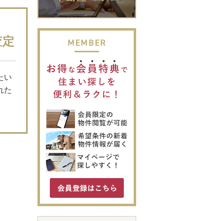
査定
たい
れた