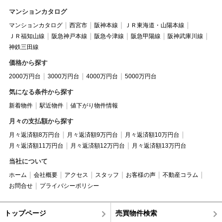
マンションカタログ
マンションカタログ
西宮市
阪神本線
ＪＲ東海道・山陽本線
ＪＲ福知山線
阪急神戸本線
阪急今津線
阪急甲陽線
阪神武庫川線
神鉄三田線
価格から探す
2000万円台
3000万円台
4000万円台
5000万円台
気になる条件から探す
新着物件
駅近物件
値下がり物件情報
月々の支払額から探す
月々返済額8万円台
月々返済額9万円台
月々返済額10万円台
月々返済額11万円台
月々返済額12万円台
月々返済額13万円台
当社について
ホーム
会社概要
アクセス
スタッフ
お客様の声
不動産コラム
お問合せ
プライバシーポリシー
トップページ
売買物件検索