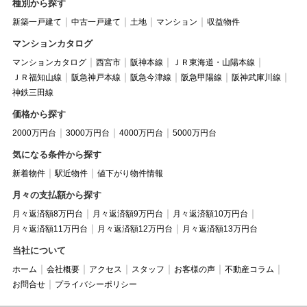
種別から探す
新築一戸建て
中古一戸建て
土地
マンション
収益物件
マンションカタログ
マンションカタログ
西宮市
阪神本線
ＪＲ東海道・山陽本線
ＪＲ福知山線
阪急神戸本線
阪急今津線
阪急甲陽線
阪神武庫川線
神鉄三田線
価格から探す
2000万円台
3000万円台
4000万円台
5000万円台
気になる条件から探す
新着物件
駅近物件
値下がり物件情報
月々の支払額から探す
月々返済額8万円台
月々返済額9万円台
月々返済額10万円台
月々返済額11万円台
月々返済額12万円台
月々返済額13万円台
当社について
ホーム
会社概要
アクセス
スタッフ
お客様の声
不動産コラム
お問合せ
プライバシーポリシー