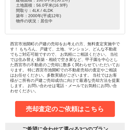
土地面積：56.0平米(16.9坪)
間取り：4LK / 4LDK
築年：2000年(平成12年)
物件の状況：居住中
西宮市池開町の戸建
の売却をお考えの方、無料査定実施中で
す！
もちろん、戸建て、土地、マンション、どんな不動産
でもご対応可能ですので、 お気軽にご相談ください。
当社
では住み替え･新築・相続で空き家など、甲子園を中心とし
た西宮市の不動産のご売却に数多く関わらせていただいてお
ります。
特に西宮市池開町での不動産売却の査定やご相談
はお任せください。多数実績がございます。
当社ではお客
様がご所有の戸建ご売却成功に向けて最適な売却方法を提案
します。
お問い合わせは電話・メールでお気軽にお問い合
わせください。
売却査定のご依頼はこちら
ご希望に合わせて選べる3つのプラン