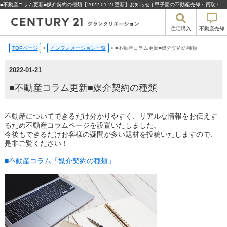
■不動産コラム更新■媒介契約の種類【2022-01-21更新】お知らせ | 甲子園の不動産売却・買取・住宅購入はセンチュリー21グランクリエーション
住宅購入
不動産売却
TOPページ
>
インフォメーション一覧
>
■不動産コラム更新■媒介契約の種類
2022-01-21
■不動産コラム更新■媒介契約の種類
不動産についてできるだけ分かりやすく、リアルな情報をお伝えす
るため不動産コラムページを設置いたしました。
今後もできるだけお客様の疑問が多い題材を投稿いたしますので、
是非ご覧ください！
■不動産コラム「媒介契約の種類」