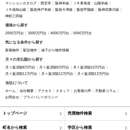
マンションカタログ
西宮市
阪神本線
ＪＲ東海道・山陽本線
ＪＲ福知山線
阪急神戸本線
阪急今津線
阪急甲陽線
阪神武庫川線
神鉄三田線
価格から探す
2000万円台
3000万円台
4000万円台
5000万円台
気になる条件から探す
新着物件
駅近物件
値下がり物件情報
月々の支払額から探す
月々返済額8万円台
月々返済額9万円台
月々返済額10万円台
月々返済額11万円台
月々返済額12万円台
月々返済額13万円台
当社について
ホーム
会社概要
アクセス
スタッフ
お客様の声
不動産コラム
お問合せ
プライバシーポリシー
トップページ
売買物件検索
町名から検索
学区から検索