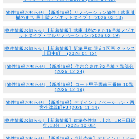
[
物件情報
お知らせ
] 【新着情報】リノベーション物件！武庫川
樹のまち 最上階メゾネットタイプ！ (2026-03-13)
[
物件情報
お知らせ
] 【新着情報】武庫川樹のまち15号棟メゾネ
ットタイプ・フルリノベーション (2026-02-19)
[
物件情報
お知らせ
] 【新着情報】新築戸建 限定1区画 クラシス
上田中町 (2026-01-12)
[
物件情報
お知らせ
] 【新着情報】住吉台東住宅3号棟７階部分
(2025-12-24)
[
物件情報
お知らせ
] 【新着情報】コート甲子園南三番館 10階
(2025-12-19)
[
物件情報
お知らせ
] 【新着情報】デザインリノベーション・西
宮今津巽町PJ (2025-11-14)
[
物件情報
お知らせ
] 【新着情報】建築条件無し土地 JR三田駅
徒歩3分！ (2025-10-05)
[
物件情報
お知らせ
] 【新着情報・当社売主】デザインリノベー