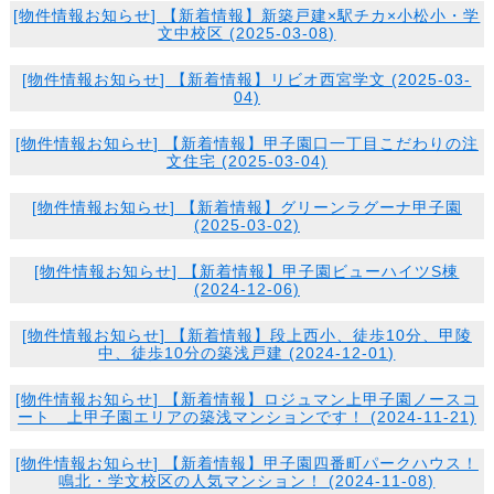
[
物件情報
お知らせ
] 【新着情報】新築戸建×駅チカ×小松小・学
文中校区 (2025-03-08)
[
物件情報
お知らせ
] 【新着情報】リビオ西宮学文 (2025-03-
04)
[
物件情報
お知らせ
] 【新着情報】甲子園口一丁目こだわりの注
文住宅 (2025-03-04)
[
物件情報
お知らせ
] 【新着情報】グリーンラグーナ甲子園
(2025-03-02)
[
物件情報
お知らせ
] 【新着情報】甲子園ビューハイツS棟
(2024-12-06)
[
物件情報
お知らせ
] 【新着情報】段上西小、徒歩10分、甲陵
中、徒歩10分の築浅戸建 (2024-12-01)
[
物件情報
お知らせ
] 【新着情報】ロジュマン上甲子園ノースコ
ート 上甲子園エリアの築浅マンションです！ (2024-11-21)
[
物件情報
お知らせ
] 【新着情報】甲子園四番町パークハウス！
鳴北・学文校区の人気マンション！ (2024-11-08)