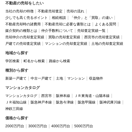
不動産の売却をしたい
当社の売却の特徴
不動産売却査定
売却の流れ
少しでも高く売るポイント
相続相談
「仲介」と「買取」の違い
不動産売却時の諸費用
不動産売却に必要な書類とは
よくある質問
媒介契約の種類とは
仲介手数料について
売却査定実績一覧
売却仲介の売却査定実績
買取の売却査定実績
西宮市の売却査定実績
戸建ての売却査定実績
マンションの売却査定実績
土地の売却査定実績
地域から探す
学区検索
町名から検索
路線から検索
種別から探す
新築一戸建て
中古一戸建て
土地
マンション
収益物件
マンションカタログ
マンションカタログ
西宮市
阪神本線
ＪＲ東海道・山陽本線
ＪＲ福知山線
阪急神戸本線
阪急今津線
阪急甲陽線
阪神武庫川線
神鉄三田線
価格から探す
2000万円台
3000万円台
4000万円台
5000万円台