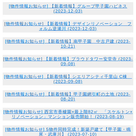
[
物件情報
お知らせ
] 【新着情報】グルーブ甲子園ハピネス
(2023-12-03)
[
物件情報
お知らせ
] 【新着情報】デザインリノベーション フ
ォルム逆瀬川 (2023-12-03)
[
物件情報
お知らせ
] 【新着情報】南甲子園 中古戸建 (2023-
10-21)
[
物件情報
お知らせ
] 【新着情報】プラウドタワー安堂寺 (2023-
09-08)
[
物件情報
お知らせ
] 【新着情報】シエリアシティ千里山 C棟
(2023-09-08)
[
物件情報
お知らせ
] 【新着情報】甲子園網引町の土地 (2023-
08-20)
[
物件情報
お知らせ
] 西宮市香櫨園×最上階82㎡ 「スケルトン×
リノベーション」マンション販売開始！ (2023-08-19)
[
物件情報
お知らせ
] 5物件同時完成！新築戸建て【甲子園・鳴
尾・武庫川】 (2023-07-10)