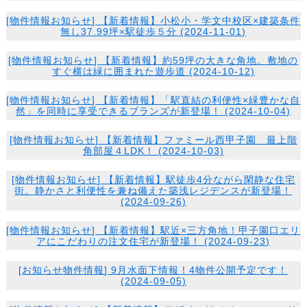
[
物件情報
お知らせ
] 【新着情報】小松小・学文中校区×建築条件
無し37.99坪×駅徒歩５分 (2024-11-01)
[
物件情報
お知らせ
] 【新着情報】約59坪の大きな角地。敷地の
すぐ横は緑に囲まれた遊歩道 (2024-10-12)
[
物件情報
お知らせ
] 【新着情報】「駅直結の利便性×緑豊かな自
然」を同時に享受できるブランズが新登場！ (2024-10-04)
[
物件情報
お知らせ
] 【新着情報】ファミール西甲子園 最上階
角部屋４LDK！ (2024-10-03)
[
物件情報
お知らせ
] 【新着情報】駅徒歩4分ながら閑静な住宅
街。静かさと利便性を兼ね備えた築浅レジデンスが新登場！
(2024-09-26)
[
物件情報
お知らせ
] 【新着情報】駅近×三方角地！甲子園口エリ
アにこだわりの注文住宅が新登場！ (2024-09-23)
[
お知らせ
物件情報
] 9月水面下情報！4物件公開予定です！
(2024-09-05)