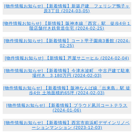
[
物件情報
お知らせ
] 【新着情報】新築戸建 フェリシア鴨子ヶ
原3丁目 (2024-03-05)
[
物件情報
お知らせ
] 【新情報】阪神本線「西宮」駅 徒歩4分１
階店舗付き鉄骨造住宅 (2024-02-25)
[
物件情報
お知らせ
] 【新着情報】コート甲子園南3番館 (2024-
02-25)
[
物件情報
お知らせ
] 【新情報】芦屋サニーヒル (2024-02-04)
[
物件情報
お知らせ
] 【新着情報】今津水波町 中古戸建て駐車
場付き 3,180万円 (2024-02-03)
[
物件情報
お知らせ
] 【新着情報】阪神なんば線「出来島」駅 徒
歩4分 土地面積約65坪 (2024-02-03)
[
物件情報
お知らせ
] 【新着情報】プラウド夙川コートテラス
(2024-01-06)
[
物件情報
お知らせ
] 【新着情報】西宮市前浜町デザインリノベ
ーションマンション (2023-12-03)