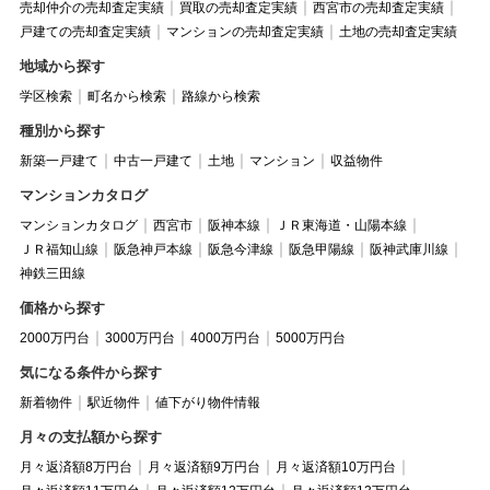
売却仲介の売却査定実績
買取の売却査定実績
西宮市の売却査定実績
戸建ての売却査定実績
マンションの売却査定実績
土地の売却査定実績
地域から探す
学区検索
町名から検索
路線から検索
種別から探す
新築一戸建て
中古一戸建て
土地
マンション
収益物件
マンションカタログ
マンションカタログ
西宮市
阪神本線
ＪＲ東海道・山陽本線
ＪＲ福知山線
阪急神戸本線
阪急今津線
阪急甲陽線
阪神武庫川線
神鉄三田線
価格から探す
2000万円台
3000万円台
4000万円台
5000万円台
気になる条件から探す
新着物件
駅近物件
値下がり物件情報
月々の支払額から探す
月々返済額8万円台
月々返済額9万円台
月々返済額10万円台