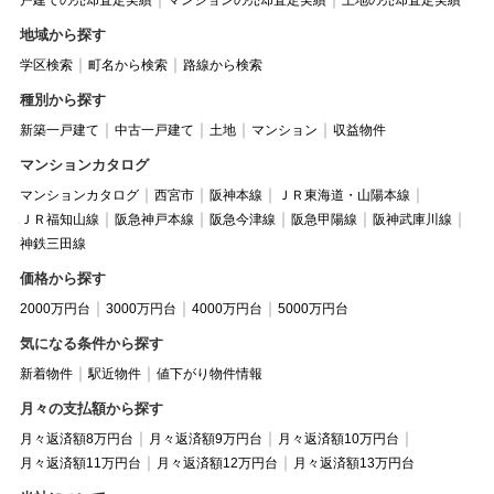
戸建ての売却査定実績
マンションの売却査定実績
土地の売却査定実績
地域から探す
学区検索
町名から検索
路線から検索
種別から探す
新築一戸建て
中古一戸建て
土地
マンション
収益物件
マンションカタログ
マンションカタログ
西宮市
阪神本線
ＪＲ東海道・山陽本線
ＪＲ福知山線
阪急神戸本線
阪急今津線
阪急甲陽線
阪神武庫川線
神鉄三田線
価格から探す
2000万円台
3000万円台
4000万円台
5000万円台
気になる条件から探す
新着物件
駅近物件
値下がり物件情報
月々の支払額から探す
月々返済額8万円台
月々返済額9万円台
月々返済額10万円台
月々返済額11万円台
月々返済額12万円台
月々返済額13万円台