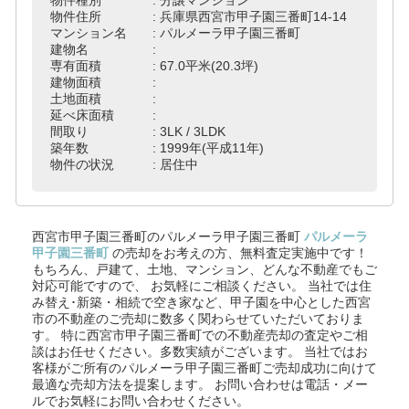
物件住所 : 兵庫県西宮市甲子園三番町14-14
マンション名 : パルメーラ甲子園三番町
建物名 :
専有面積 : 67.0平米(20.3坪)
建物面積 :
土地面積 :
延べ床面積 :
間取り : 3LK / 3LDK
築年数 : 1999年(平成11年)
物件の状況 : 居住中
西宮市甲子園三番町のパルメーラ甲子園三番町
パルメーラ
甲子園三番町
の売却をお考えの方、無料査定実施中です！
もちろん、戸建て、土地、マンション、どんな不動産でもご
対応可能ですので、 お気軽にご相談ください。
当社では住
み替え･新築・相続で空き家など、甲子園を中心とした西宮
市の不動産のご売却に数多く関わらせていただいておりま
す。
特に西宮市甲子園三番町での不動産売却の査定やご相
談はお任せください。多数実績がございます。
当社ではお
客様がご所有のパルメーラ甲子園三番町ご売却成功に向けて
最適な売却方法を提案します。
お問い合わせは電話・メー
ルでお気軽にお問い合わせください。