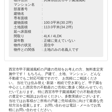
マンション名 :
部屋番号 :
建物名 :
専有面積 :
建物面積 : 100.0平米(30.2坪)
土地面積 : 113.0平米(34.2坪)
延べ床面積 :
間取り : 4LK / 4LDK
築年数 : 正確に覚えていない
物件の状況 : 居住中
物件との関係 : 土地のみの名義人です
西宮市甲子園浦風町の戸建
の売却をお考えの方、無料査定実
施中です！
もちろん、戸建て、土地、マンション、どんな
不動産でもご対応可能ですので、 お気軽にご相談くださ
い。
当社では住み替え･新築・相続で空き家など、甲子園を
中心とした西宮市の不動産のご売却に数多く関わらせていた
だいております。
特に西宮市甲子園浦風町での不動産売却
の査定やご相談はお任せください。多数実績がございます。
当社ではお客様がご所有の戸建ご売却成功に向けて最適な売
却方法を提案します。
お問い合わせは電話・メールでお気
軽にお問い合わせください。