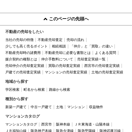
このページの先頭へ
不動産の売却をしたい
当社の売却の特徴
不動産売却査定
売却の流れ
少しでも高く売るポイント
相続相談
「仲介」と「買取」の違い
不動産売却時の諸費用
不動産売却に必要な書類とは
よくある質問
媒介契約の種類とは
仲介手数料について
売却査定実績一覧
売却仲介の売却査定実績
買取の売却査定実績
西宮市の売却査定実績
戸建ての売却査定実績
マンションの売却査定実績
土地の売却査定実績
地域から探す
学区検索
町名から検索
路線から検索
種別から探す
新築一戸建て
中古一戸建て
土地
マンション
収益物件
マンションカタログ
マンションカタログ
西宮市
阪神本線
ＪＲ東海道・山陽本線
ＪＲ福知山線
阪急神戸本線
阪急今津線
阪急甲陽線
阪神武庫川線