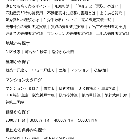
少しでも高く売るポイント
相続相談
「仲介」と「買取」の違い
不動産売却時の諸費用
不動産売却に必要な書類とは
よくある質問
媒介契約の種類とは
仲介手数料について
売却査定実績一覧
売却仲介の売却査定実績
買取の売却査定実績
西宮市の売却査定実績
戸建ての売却査定実績
マンションの売却査定実績
土地の売却査定実績
地域から探す
学区検索
町名から検索
路線から検索
種別から探す
新築一戸建て
中古一戸建て
土地
マンション
収益物件
マンションカタログ
マンションカタログ
西宮市
阪神本線
ＪＲ東海道・山陽本線
ＪＲ福知山線
阪急神戸本線
阪急今津線
阪急甲陽線
阪神武庫川線
神鉄三田線
価格から探す
2000万円台
3000万円台
4000万円台
5000万円台
気になる条件から探す
新着物件
駅近物件
値下がり物件情報