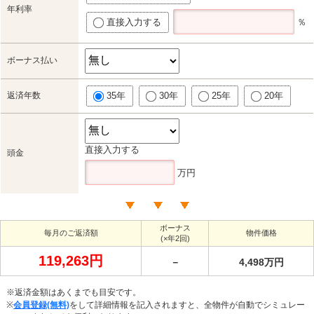
年利率
直接入力する
％
ボーナス払い
返済年数
35年
30年
25年
20年
直接入力する
頭金
万円
ボーナス
毎月のご返済額
物件価格
(×年2回)
119,263円
－
4,498万円
※返済金額はあくまでも目安です。
※
会員登録(無料)
をして詳細情報を記入されますと、全物件が自動でシミュレー