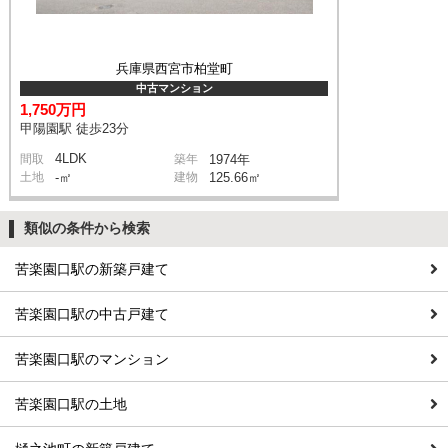
兵庫県西宮市柏堂町
中古マンション
1,750万円
甲陽園駅 徒歩23分
4LDK
間取
築年
1974年
土地
-㎡
建物
125.66㎡
類似の条件から検索
苦楽園口駅の新築戸建て
苦楽園口駅の中古戸建て
苦楽園口駅のマンション
苦楽園口駅の土地