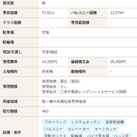
採光面
南
専有面積
72.62㎡
バルコニー面積
12.07m²
-
-
テラス面積
専用庭面積
駐車場
空無
-
駐輪場
現況/引渡し
空室/相談
管理費等
14,200円
修繕積立金
20,300円
土地権利
所有権
建物権利
-
管理形態：委託（巡回）
管理態様
管理組合：なし
管理会社：三井不動産レジデンシャルサービス関西
用途地域
第一種中高層住居専用地域
取引態様
仲介
フローリング
システムキッチン
浴室乾燥機
バルコニー
エレベーター
オートロック
設備・条件
宅配ボックス
駐輪場
バイク置き場
ペット可