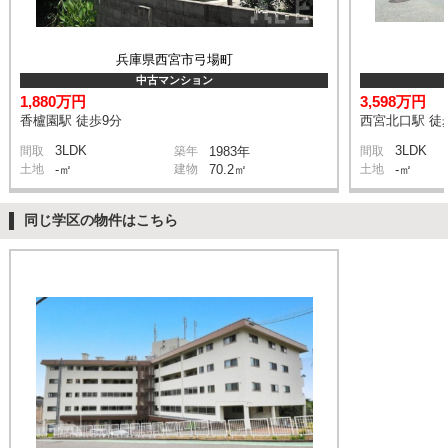
兵庫県西宮市弓場町
中古マンション
1,880万円
3,598万円
香櫨園駅 徒歩9分
西宮北口駅 徒
3LDK
3LDK
間取
築年
1983年
間取
土地
-㎡
建物
70.2㎡
土地
-㎡
同じ学区の物件はこちら