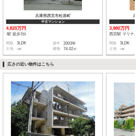
兵庫県西宮市松原町
中古マンション
4,820万円
3,980万円
-駅 徒歩3分
西宮駅 マリナパ
3LDK
3LDK
間取
築年
2003年
間取
土地
-㎡
建物
74.02㎡
土地
-㎡
広さの近い物件はこちら