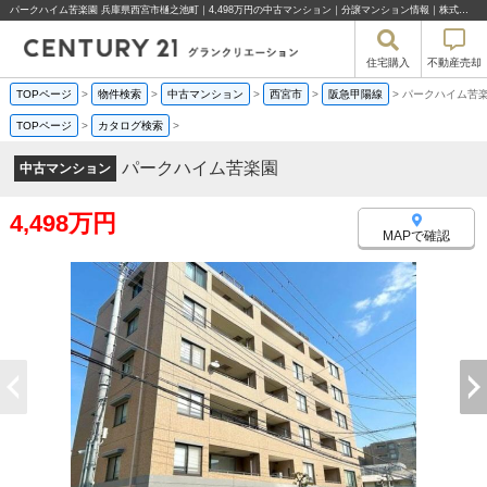
パークハイム苦楽園 兵庫県西宮市樋之池町｜4,498万円の中古マンション｜分譲マンション情報｜株式会社グランクリエーション
住宅購入
不動産売却
TOPページ
>
物件検索
>
中古マンション
>
西宮市
>
阪急甲陽線
>
パークハイム苦
TOPページ
>
カタログ検索
>
パークハイム苦楽園
中古マンション
4,498万円
MAPで確認