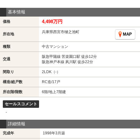
基本情報
4,498万円
価格
兵庫県西宮市樋之池町
所在地
MAP
種類
中古マンション
阪急甲陽線 苦楽園口駅 徒歩12分
交通
阪急神戸本線 夙川駅 徒歩22分
間取り
2LDK（-）
構造/総戸数
RC造/17戸
所在階/階数
6階/地上7階建
セールスコメント
-
詳細情報
完成年
1998年3月築