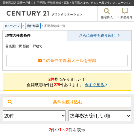
苦楽園口駅 新築一戸建て｜ 甲子園の不動産売却・買取・住宅購入はセンチュリー21グランクリエーション
住宅購入
不動産売却
TOPページ
>
物件検索
>
不動産情報一覧
現在の検索条件
さらに条件を絞り込む
苦楽園口駅 新築一戸建て
この条件で新着メールを登録
2件
見つかりました！
会員限定物件は
279
件あります。
今すぐ見る
条件を絞り込む
2
1～2
件中
件を表示