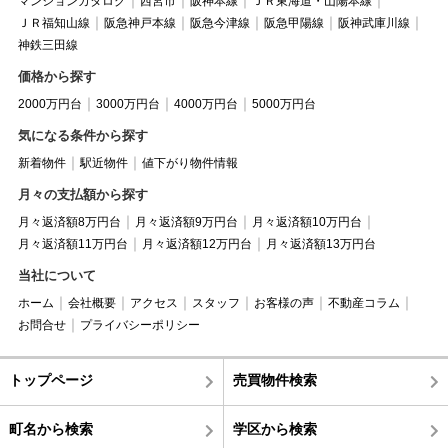
マンションカタログ
西宮市
阪神本線
ＪＲ東海道・山陽本線
ＪＲ福知山線
阪急神戸本線
阪急今津線
阪急甲陽線
阪神武庫川線
神鉄三田線
価格から探す
2000万円台
3000万円台
4000万円台
5000万円台
気になる条件から探す
新着物件
駅近物件
値下がり物件情報
月々の支払額から探す
月々返済額8万円台
月々返済額9万円台
月々返済額10万円台
月々返済額11万円台
月々返済額12万円台
月々返済額13万円台
当社について
ホーム
会社概要
アクセス
スタッフ
お客様の声
不動産コラム
お問合せ
プライバシーポリシー
トップページ
売買物件検索
町名から検索
学区から検索