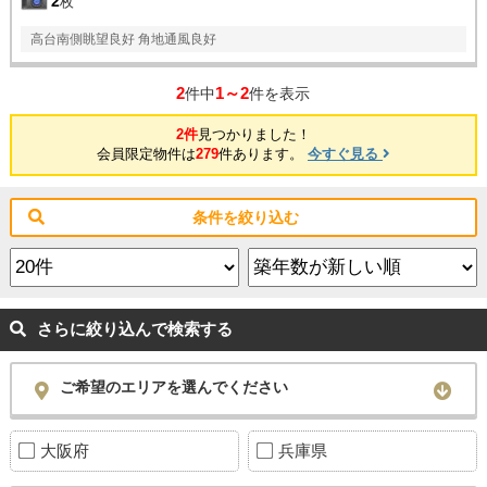
2
枚
高台南側眺望良好 角地通風良好
2
1～2
件中
件を表示
2件
見つかりました！
会員限定物件は
279
件あります。
今すぐ見る
条件を絞り込む
さらに絞り込んで検索する
ご希望のエリアを選んでください
大阪府
兵庫県