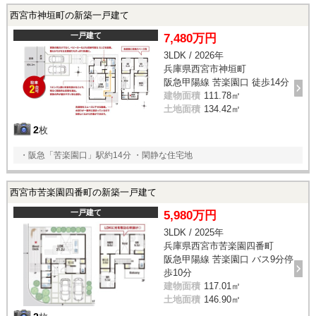
西宮市神垣町の新築一戸建て
一戸建て
7,480万円
3LDK / 2026年
兵庫県西宮市神垣町
阪急甲陽線 苦楽園口 徒歩14分
建物面積
111.78㎡
土地面積
134.42㎡
2
枚
・阪急「苦楽園口」駅約14分 ・閑静な住宅地
西宮市苦楽園四番町の新築一戸建て
一戸建て
5,980万円
3LDK / 2025年
兵庫県西宮市苦楽園四番町
阪急甲陽線 苦楽園口 バス9分停
歩10分
建物面積
117.01㎡
土地面積
146.90㎡