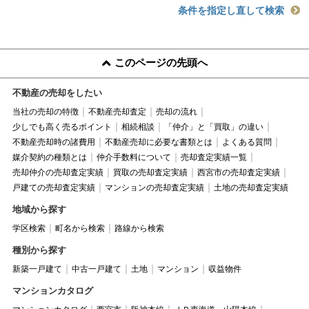
条件を指定し直して検索
このページの先頭へ
不動産の売却をしたい
当社の売却の特徴
不動産売却査定
売却の流れ
少しでも高く売るポイント
相続相談
「仲介」と「買取」の違い
不動産売却時の諸費用
不動産売却に必要な書類とは
よくある質問
媒介契約の種類とは
仲介手数料について
売却査定実績一覧
売却仲介の売却査定実績
買取の売却査定実績
西宮市の売却査定実績
戸建ての売却査定実績
マンションの売却査定実績
土地の売却査定実績
地域から探す
学区検索
町名から検索
路線から検索
種別から探す
新築一戸建て
中古一戸建て
土地
マンション
収益物件
マンションカタログ