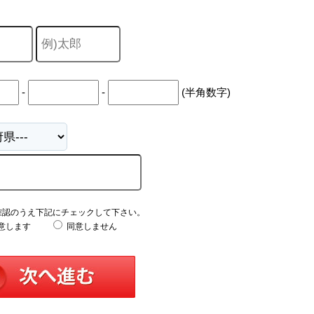
-
-
(半角数字)
確認のうえ下記にチェックして下さい。
意します
同意しません