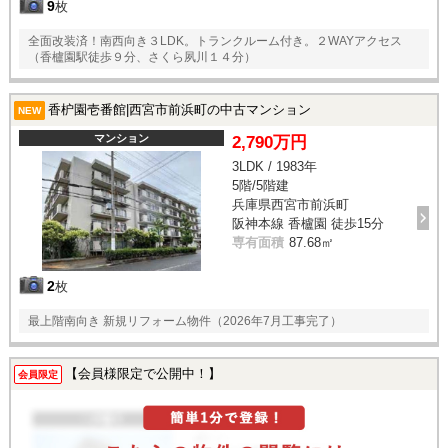
9
枚
全面改装済！南西向き３LDK。トランクルーム付き。２WAYアクセス
（香櫨園駅徒歩９分、さくら夙川１４分）
香枦園壱番館|西宮市前浜町の中古マンション
NEW
マンション
2,790万円
3LDK / 1983年
5階/5階建
兵庫県西宮市前浜町
阪神本線 香櫨園 徒歩15分
専有面積
87.68㎡
2
枚
最上階南向き 新規リフォーム物件（2026年7月工事完了）
【会員様限定で公開中！】
会員限定