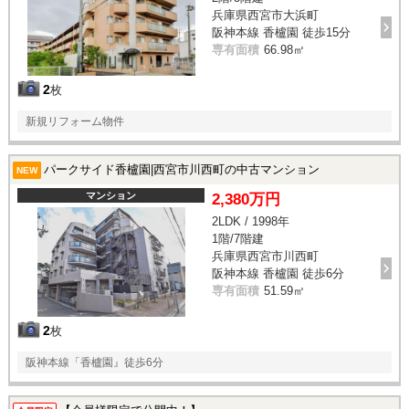
兵庫県西宮市大浜町
阪神本線 香櫨園 徒歩15分
専有面積
66.98㎡
2
枚
新規リフォーム物件
パークサイド香櫨園|西宮市川西町の中古マンション
NEW
マンション
2,380万円
2LDK / 1998年
1階/7階建
兵庫県西宮市川西町
阪神本線 香櫨園 徒歩6分
専有面積
51.59㎡
2
枚
阪神本線「香櫨園』徒歩6分