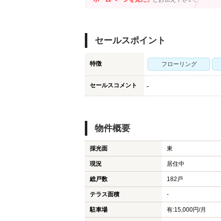
セールスポイント
特徴
フローリング
セールスコメント
-
物件概要
採光面
東
現況
居住中
総戸数
182戸
テラス面積
-
駐車場
有:15,000円/月