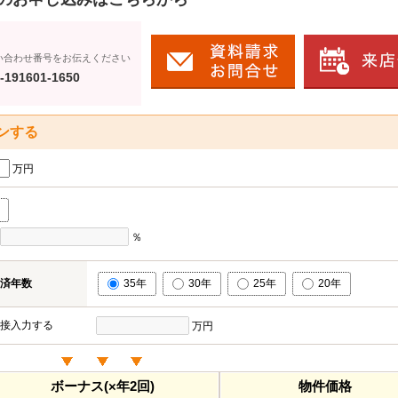
い合わせ番号をお伝えください
-191601-1650
ンする
万円
％
済年数
35年
30年
25年
20年
接入力する
万円
ボーナス(×年2回)
物件価格