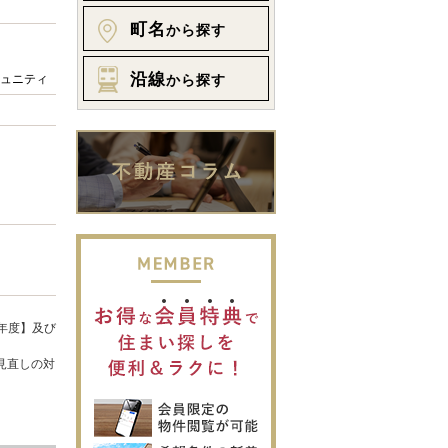
町名
から探す
沿線
ュニティ
から探す
年度】及び
見直しの対