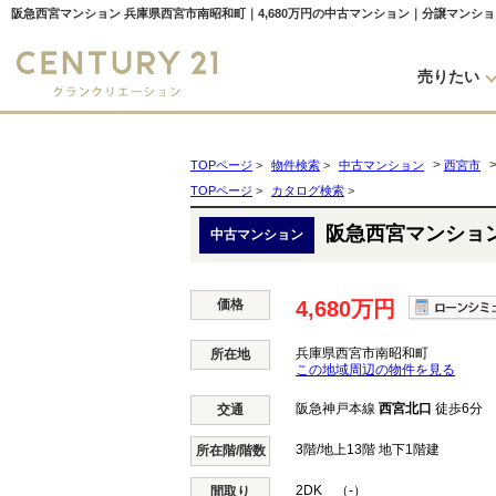
阪急西宮マンション 兵庫県西宮市南昭和町｜4,680万円の中古マンション｜分譲マンシ
売りたい
>
TOPページ
>
物件検索
>
中古マンション
西宮市
TOPページ
>
カタログ検索
>
阪急西宮マンショ
中古マンション
価格
4,680万円
兵庫県西宮市南昭和町
所在地
この地域周辺の物件を見る
阪急神戸本線
西宮北口
徒歩6分
交通
3階/地上13階 地下1階建
所在階/階数
2DK （-）
間取り