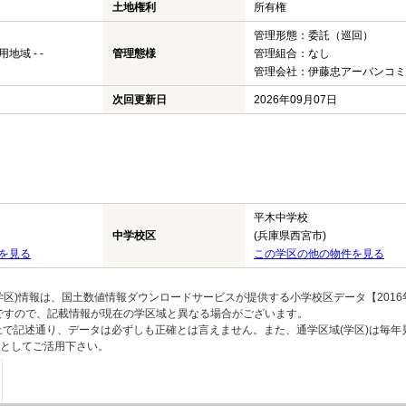
土地権利
所有権
管理形態：委託（巡回）
域 - -
管理態様
管理組合：なし
管理会社：伊藤忠アーバンコミ
次回更新日
2026年09月07日
平木中学校
中学校区
(兵庫県西宮市)
を見る
この学区の他の物件を見る
区)情報は、国土数値情報ダウンロードサービスが提供する小学校区データ【2016
のですので、記載情報が現在の学区域と異なる場合がございます。
上で記述通り、データは必ずしも正確とは言えません。また、通学区域(学区)は毎年
としてご活用下さい。