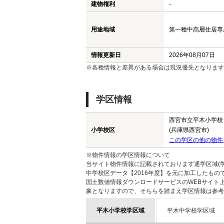
建物権利
-
用途地域
第一種中高層住居専用地
情報更新日
2026年08月07日
※各種情報と差異がある場合は現況優先となります
学区情報
西宮市立平木小学校
小学校区
(兵庫県西宮市)
この学区の他の物件
※物件情報の学区情報について
当サイト物件情報に記載されております通学区域(学
中学校区データ【2016年度】を元に加工したも
国土数値情報ダウンロードサービスのWEBサイト
象となりますので、そちらを踏まえ学区情報は参考
平木小学校学区域
平木中学校学区域