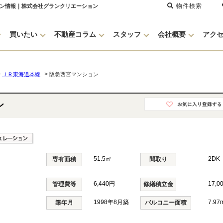
物件検索
ョン情報｜株式会社グランクリエーション
買いたい
不動産コラム
スタッフ
会社概要
アク
>
>
ＪＲ東海道本線
阪急西宮マンション
ン
51.5㎡
2DK
専有面積
間取り
6,440円
17,0
管理費等
修繕積立金
1998年8月築
7.97
築年月
バルコニー面積