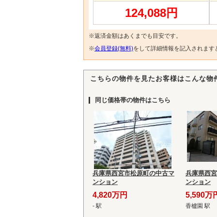
124,088円
※返済金額はあくまでも目安です。
※
会員登録(無料)
をして詳細情報を記入されます
こちらの物件を見たお客様はこんな物
同じ価格帯の物件はこちら
兵庫県西宮市松原町の中古マ
兵庫県西宮
ンション
ンション
4,820万円
5,590万
- 駅
香櫨園 駅