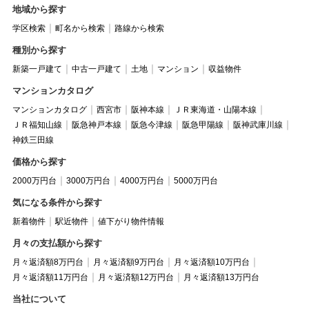
地域から探す
学区検索
町名から検索
路線から検索
種別から探す
新築一戸建て
中古一戸建て
土地
マンション
収益物件
マンションカタログ
マンションカタログ
西宮市
阪神本線
ＪＲ東海道・山陽本線
ＪＲ福知山線
阪急神戸本線
阪急今津線
阪急甲陽線
阪神武庫川線
神鉄三田線
価格から探す
2000万円台
3000万円台
4000万円台
5000万円台
気になる条件から探す
新着物件
駅近物件
値下がり物件情報
月々の支払額から探す
月々返済額8万円台
月々返済額9万円台
月々返済額10万円台
月々返済額11万円台
月々返済額12万円台
月々返済額13万円台
当社について