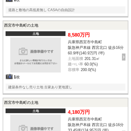
道路と敷地の高低差無し CASAの自由設計
西宮市中島町の土地
土地
8,580万円
兵庫県西宮市中島町
阪急神戸本線 西宮北口 徒歩16分
60.9坪(140.9万円 /坪)
土地面積
201.31㎡
建ぺい率
60.0(%)
容積率
200.0(%)
1
枚
建築条件なし売り土地 古家あり更地渡し
西宮市中島町の土地
土地
4,180万円
兵庫県西宮市中島町
阪急神戸本線 西宮北口 徒歩16分
33.45坪(124.95万円 /坪)