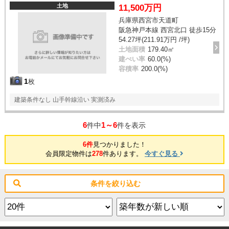
土地
11,500万円
兵庫県西宮市天道町
阪急神戸本線 西宮北口 徒歩15分
54.27坪(211.91万円 /坪)
土地面積
179.40㎡
建ぺい率
60.0(%)
容積率
200.0(%)
1
枚
建築条件なし 山手幹線沿い 実測済み
6
1～6
件中
件を表示
6件
見つかりました！
会員限定物件は
278
件あります。
今すぐ見る
条件を絞り込む