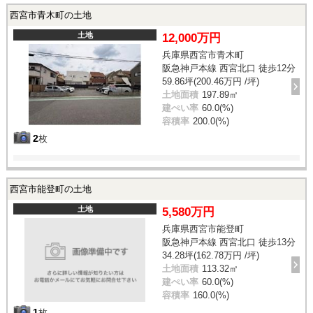
西宮市青木町の土地
土地
12,000万円
兵庫県西宮市青木町
阪急神戸本線 西宮北口 徒歩12分
59.86坪(200.46万円 /坪)
土地面積
197.89㎡
建ぺい率
60.0(%)
容積率
200.0(%)
2
枚
西宮市能登町の土地
土地
5,580万円
兵庫県西宮市能登町
阪急神戸本線 西宮北口 徒歩13分
34.28坪(162.78万円 /坪)
土地面積
113.32㎡
建ぺい率
60.0(%)
容積率
160.0(%)
1
枚