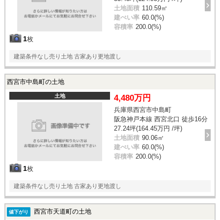
土地面積
110.59㎡
建ぺい率
60.0(%)
容積率
200.0(%)
1
枚
建築条件なし売り土地 古家あり更地渡し
西宮市中島町の土地
土地
4,480万円
兵庫県西宮市中島町
阪急神戸本線 西宮北口 徒歩16分
27.24坪(164.45万円 /坪)
土地面積
90.06㎡
建ぺい率
60.0(%)
容積率
200.0(%)
1
枚
建築条件なし売り土地 古家あり更地渡し
西宮市天道町の土地
値下がり