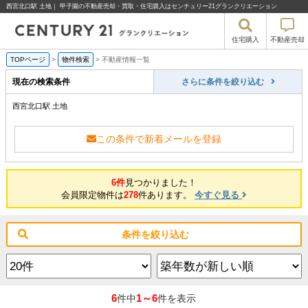
西宮北口駅 土地｜ 甲子園の不動産売却・買取・住宅購入はセンチュリー21グランクリエーション
住宅購入
不動産売却
TOPページ
>
物件検索
>
不動産情報一覧
現在の検索条件
さらに条件を絞り込む
西宮北口駅 土地
この条件で新着メールを登録
6件
見つかりました！
会員限定物件は
278
件あります。
今すぐ見る
条件を絞り込む
6
1～6
件中
件を表示