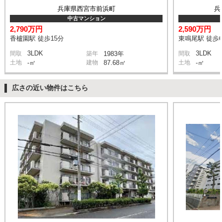
兵庫県西宮市前浜町
兵
中古マンション
2,790万円
2,590万円
香櫨園駅 徒歩15分
東鳴尾駅 徒歩
3LDK
3LDK
間取
築年
1983年
間取
土地
-㎡
建物
87.68㎡
土地
-㎡
広さの近い物件はこちら