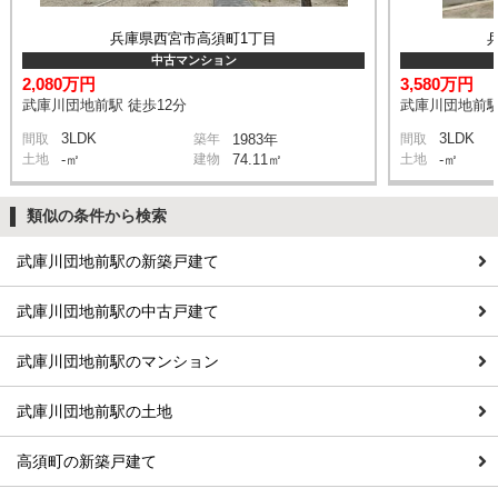
兵庫県西宮市高須町1丁目
中古マンション
2,080万円
3,580万円
武庫川団地前駅 徒歩12分
武庫川団地前駅
3LDK
3LDK
間取
築年
1983年
間取
土地
-㎡
建物
74.11㎡
土地
-㎡
類似の条件から検索
武庫川団地前駅の新築戸建て
武庫川団地前駅の中古戸建て
武庫川団地前駅のマンション
武庫川団地前駅の土地
高須町の新築戸建て