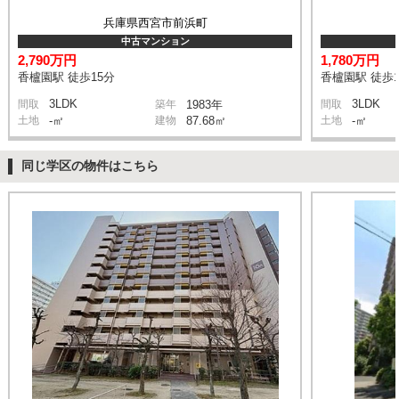
兵庫県西宮市前浜町
中古マンション
2,790万円
1,780万円
香櫨園駅 徒歩15分
香櫨園駅 徒歩1
3LDK
3LDK
間取
築年
1983年
間取
土地
-㎡
建物
87.68㎡
土地
-㎡
同じ学区の物件はこちら