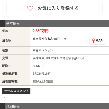
基本情報
2,380万円
価格
兵庫県西宮市高須町1丁目
所在地
MAP
種類
中古マンション
交通
阪神武庫川線 武庫川団地前駅 徒歩12分
間取り
3LDK（-）
構造/総戸数
SRC造/616戸
所在階/階数
2階/地上16階建
セールスコメント
-
詳細情報