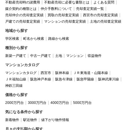
不動産売却時の諸費用
不動産売却に必要な書類とは
よくある質問
媒介契約の種類とは
仲介手数料について
売却査定実績一覧
売却仲介の売却査定実績
買取の売却査定実績
西宮市の売却査定実績
戸建ての売却査定実績
マンションの売却査定実績
土地の売却査定実績
地域から探す
学区検索
町名から検索
路線から検索
種別から探す
新築一戸建て
中古一戸建て
土地
マンション
収益物件
マンションカタログ
マンションカタログ
西宮市
阪神本線
ＪＲ東海道・山陽本線
ＪＲ福知山線
阪急神戸本線
阪急今津線
阪急甲陽線
阪神武庫川線
神鉄三田線
価格から探す
2000万円台
3000万円台
4000万円台
5000万円台
気になる条件から探す
新着物件
駅近物件
値下がり物件情報
月々の支払額から探す