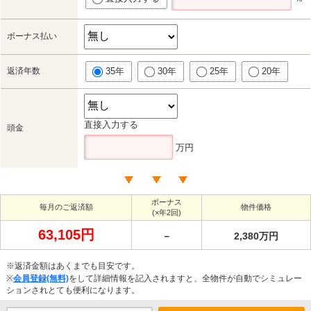
ボーナス払い
返済年数
35年
30年
25年
20年
直接入力する
頭金
万円
ボーナス
毎月のご返済額
物件価格
(×年2回)
63,105円
－
2,380万円
※返済金額はあくまでも目安です。
※
会員登録(無料)
をして詳細情報を記入されますと、全物件が自動でシミュレー
ションされとても便利になります。