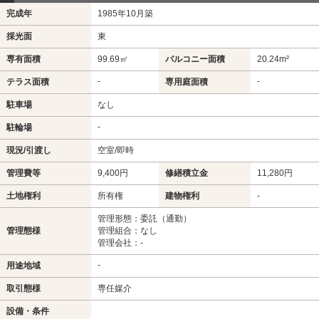
完成年
1985年10月築
採光面
東
専有面積
99.69㎡
バルコニー面積
20.24m²
-
-
テラス面積
専用庭面積
駐車場
なし
-
駐輪場
現況/引渡し
空室/即時
管理費等
9,400円
修繕積立金
11,280円
土地権利
所有権
建物権利
-
管理形態：委託（通勤）
管理態様
管理組合：なし
管理会社：-
-
用途地域
取引態様
専任媒介
設備・条件