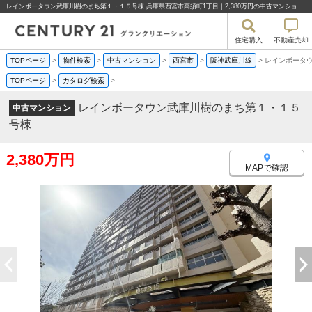
レインボータウン武庫川樹のまち第１・１５号棟 兵庫県西宮市高須町1丁目｜2,380万円の中古マンション｜分譲マンション情報｜株式会社グランクリエーション
住宅購入
不動産売却
TOPページ
>
物件検索
>
中古マンション
>
西宮市
>
阪神武庫川線
>
レインボータ
TOPページ
>
カタログ検索
>
レインボータウン武庫川樹のまち第１・１５
中古マンション
号棟
2,380万円
MAPで確認