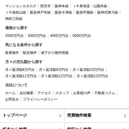
マンションカタログ
西宮市
阪神本線
ＪＲ東海道・山陽本線
ＪＲ福知山線
阪急神戸本線
阪急今津線
阪急甲陽線
阪神武庫川線
神鉄三田線
価格から探す
2000万円台
3000万円台
4000万円台
5000万円台
気になる条件から探す
新着物件
駅近物件
値下がり物件情報
月々の支払額から探す
月々返済額8万円台
月々返済額9万円台
月々返済額10万円台
月々返済額11万円台
月々返済額12万円台
月々返済額13万円台
当社について
ホーム
会社概要
アクセス
スタッフ
お客様の声
不動産コラム
お問合せ
プライバシーポリシー
トップページ
売買物件検索