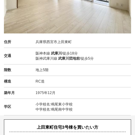
住所
兵庫県西宮市上田東町
阪神本線
武庫川
/徒歩18分
交通
阪神武庫川線
武庫川団地前
/徒歩5分
階数
地上5階
構造
RC造
築年月
1975年12月
小学校名:鳴尾東小学校
学区
中学校名:鳴尾南中学校
上田東町住宅3号棟を買いたい方