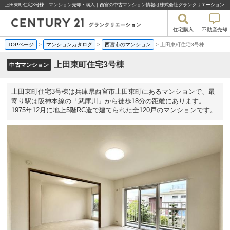
上田東町住宅3号棟 マンション売却・購入｜西宮の中古マンション情報は株式会社グランクリエーション
住宅購入
不動産売却
TOPページ
>
マンションカタログ
>
西宮市のマンション
>
上田東町住宅3号棟
上田東町住宅3号棟
中古マンション
上田東町住宅3号棟は兵庫県西宮市上田東町にあるマンションで、最
寄り駅は阪神本線の「武庫川」から徒歩18分の距離にあります。
1975年12月に地上5階RC造で建てられた全120戸のマンションです。