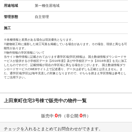
用途地域
第一種住居地域
管理形態
自主管理
施工
※各種情報と差異がある場合は現況優先となります。
※建物竣工時に撮影した竣工写真を掲載している場合があります。その場合、現状と異なる可
能性があります。
※物件情報の学区情報について
当サイト物件情報に記載されております通学区域(学区)情報は、国土数値情報ダウンロードサ
ービスが提供する小学校区データ【2016年度】及び中学校区データ【2016年度】を元に加工
したものですので、記載情報が現在の学区域と異なる場合がございます。 国土数値情報ダウ
ンロードサービスのWEBサイト上で記述通り、データは必ずしも正確とは言えません。ま
た、通学区域(学区)は毎年見直しの対象となりますので、そちらを踏まえ学区情報は参考とし
てご活用下さい。
上田東町住宅3号棟で販売中の物件一覧
0
0
販売中:
件（非公開:
件）
チェックを入れるとまとめてお問合わせができます。