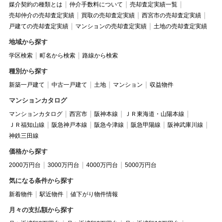
媒介契約の種類とは
仲介手数料について
売却査定実績一覧
売却仲介の売却査定実績
買取の売却査定実績
西宮市の売却査定実績
戸建ての売却査定実績
マンションの売却査定実績
土地の売却査定実績
地域から探す
学区検索
町名から検索
路線から検索
種別から探す
新築一戸建て
中古一戸建て
土地
マンション
収益物件
マンションカタログ
マンションカタログ
西宮市
阪神本線
ＪＲ東海道・山陽本線
ＪＲ福知山線
阪急神戸本線
阪急今津線
阪急甲陽線
阪神武庫川線
神鉄三田線
価格から探す
2000万円台
3000万円台
4000万円台
5000万円台
気になる条件から探す
新着物件
駅近物件
値下がり物件情報
月々の支払額から探す